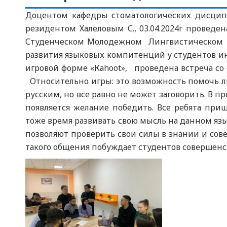
Доцентом кафедры стоматологических дисцип
резидентом Халеловым С., 03.04.2024г проведе
Студенческом Молодежном Лингвистическом Клуб
развития языковых компитенций у студентов и
игровой форме «Каhoot», проведена встреча со
Относительно игры: это возможность помочь лю
русским, но все равно не может заговорить. В пр
появляется желание победить. Все ребята при
тоже время развивать свою мысль на данном яз
позволяют проверить свои силы в знании и сов
такого общения побуждает студентов совершен