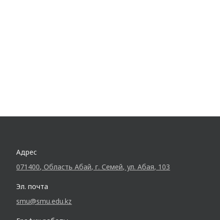
Адрес
071400, Область Абай, г. Семей, ул. Абая, 103
Эл. почта
smu@smu.edu.kz