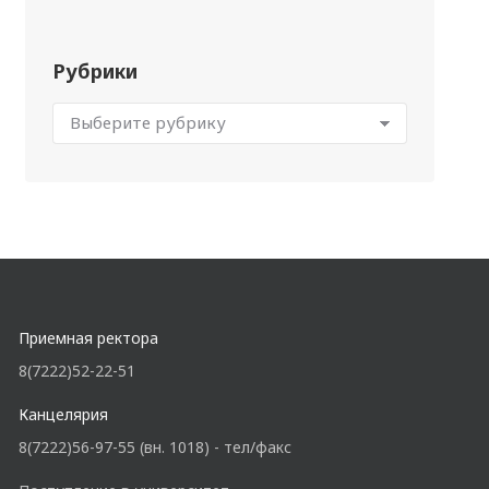
Рубрики
Приемная ректора
8(7222)52-22-51
Канцелярия
8(7222)56-97-55 (вн. 1018) - тел/факс