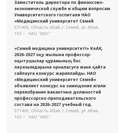
Заместитель директора по финансово-
экономической службе и общим вопросам
Университетского госпиталя НАО
«Медицинский университет Семей
071400, Область Абай, г. Семей, ул. Абая,
103
НАО "МУС"
«Семей медицина университеті» КеАҚ
2026-2027 оқу жылына профессор-
оқытушылар құрамының бос
лауазымдарына орналасуға және қайта
сайлауға конкурс жариялайды. НАО
«Медицинский университет Семей»
объявляет конкурс на замещение и/или
переизбрание вакантных должностей
профессорско-преподавательского
состава на 2026-2027 учебный год.
071400, Область Абай, г. Семей, ул. Абая,
103
НАО "МУС"