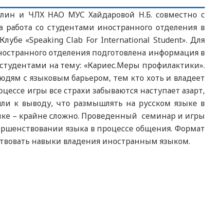
лин и ЧЛХ НАО МУС Хайдаровой Н.Б. совместно с
на работа со студентами иностранного отделения в
е «Speaking Clab For International Student». Для
ностранного отделения подготовлена информация в
 студентами на тему: «Кариес.Меры профилактики».
дям с языковым барьером, тем кто хоть и владеет
оцессе игры все страхи забываются наступает азарт,
шли к выводу, что размышлять на русском языке в
ыке – крайне сложно. Проведенный семинар и игры
ершенствовании языка в процессе общения. Формат
ствовать навыки владения иностранным языком.