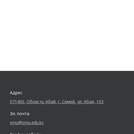
Адрес
071400, Область Абай, г. Семей, ул. Абая, 103
Эл. почта
smu@smu.edu.kz