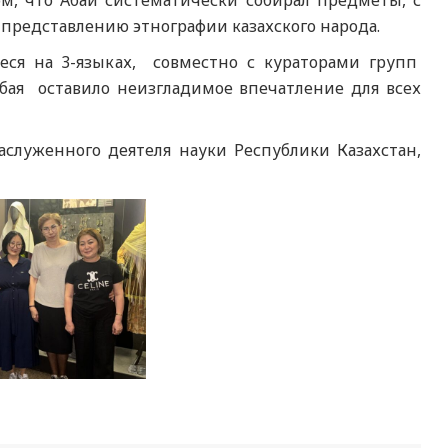
ом, что Абай систематически собирал предметы, с
представлению этнографии казахского народа.
еся на 3-языках, совместно с кураторами групп
бая оставило неизгладимое впечатление для всех
служенного деятеля науки Республики Казахстан,