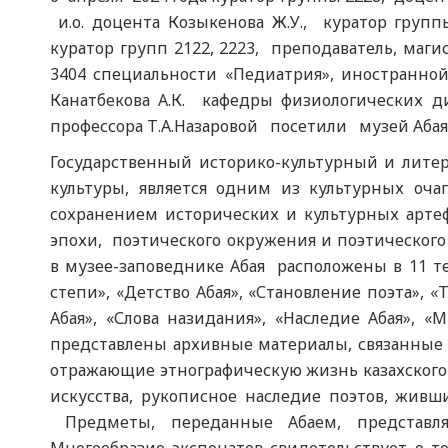
и.о. доцента Козыкенова Ж.У., куратор групп
куратор групп 2122, 2223, преподаватель, ма
3404 специальности «Педиатрия», иностранно
Канатбекова А.К. кафедры физиологических д
профессора Т.А.Назаровой посетили музей Абая
Государственный историко-культурный и лит
культуры, является одним из культурных оча
сохранением исторических и культурных артеф
эпохи, поэтического окружения и поэтическог
в музее-заповеднике Абая расположены в 11 те
степи», «Детство Абая», «Становление поэта», «
Абая», «Слова назидания», «Наследие Абая», «
представлены архивные материалы, связанные
отражающие этнографическую жизнь казахского 
искусства, рукописное наследие поэтов, живш
Предметы, переданные Абаем, представляю