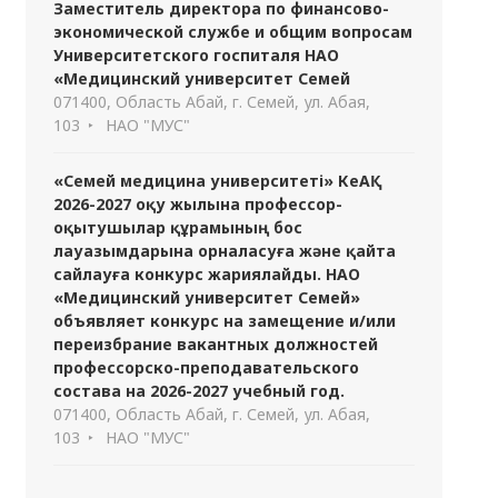
Заместитель директора по финансово-
экономической службе и общим вопросам
Университетского госпиталя НАО
«Медицинский университет Семей
071400, Область Абай, г. Семей, ул. Абая,
103
НАО "МУС"
«Семей медицина университеті» КеАҚ
2026-2027 оқу жылына профессор-
оқытушылар құрамының бос
лауазымдарына орналасуға және қайта
сайлауға конкурс жариялайды. НАО
«Медицинский университет Семей»
объявляет конкурс на замещение и/или
переизбрание вакантных должностей
профессорско-преподавательского
состава на 2026-2027 учебный год.
071400, Область Абай, г. Семей, ул. Абая,
103
НАО "МУС"