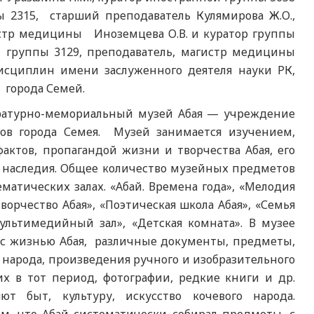
ы 2315, старший преподаватель Кулямирова Ж.О.,
гистр медицины Иноземцева О.В. и куратор группы
й группы 3129, преподаватель, магистр медицины
исциплин имени заслуженного деятеля науки РК,
 города Семей.
ературно-мемориальный музей Абая — учреждение
гов города Семея. Музей занимается изучением,
актов, пропагандой жизни и творчества Абая, его
о наследия. Общее количество музейных предметов
матических залах. «Абай. Времена года», «Мелодия
Творчество Абая», «Поэтическая школа Абая», «Семья
Мультимедийный зал», «Детская комната». В музее
 с жизнью Абая, различные документы, предметы,
народа, произведения ручного и изобразительного
их в тот период, фотографии, редкие книги и др.
т быт, культуру, искусство кочевого народа.