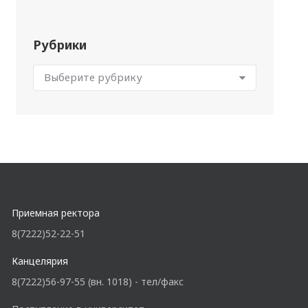
Рубрики
Приемная ректора
8(7222)52-22-51
Канцелярия
8(7222)56-97-55 (вн. 1018) - тел/факс