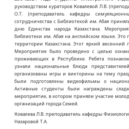
руководством кураторов Ковалевой Л.В. (препо
О.Т. (преподаватель кафедры симуляцион
сотрудничества с Библиотекой им. Абая приня
дню Единства народа Казахстана. Мероприя
библиотеки им. Абая на английском языке. Это
территории Казахстана. Этот яркий весенний 
Мероприятие было проведено с целью ознак
проживающих в Республике. Ребята познако
узнали национальные блюда представителе
организованы игры и викторины на тему празд
были подготовлены видеофильмы о национа
Активные студенты были награждены сладк
мероприятие, в котором приняли участие моло
организаций города Семей.
Ковалева Л.В. преподаватель кафедры Физиолог
Назаровой Т.А.