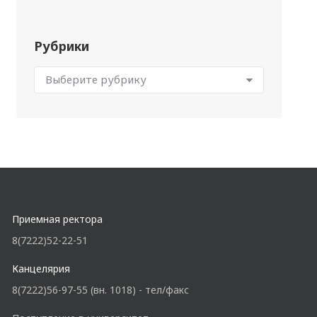
Рубрики
Приемная ректора
8(7222)52-22-51
Канцелярия
8(7222)56-97-55 (вн. 1018) - тел/факс