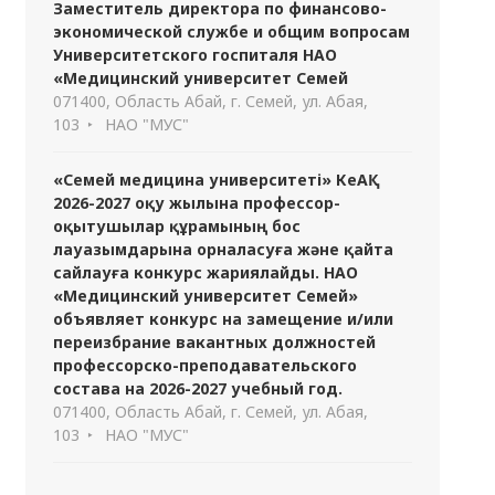
Заместитель директора по финансово-
экономической службе и общим вопросам
Университетского госпиталя НАО
«Медицинский университет Семей
071400, Область Абай, г. Семей, ул. Абая,
103
НАО "МУС"
«Семей медицина университеті» КеАҚ
2026-2027 оқу жылына профессор-
оқытушылар құрамының бос
лауазымдарына орналасуға және қайта
сайлауға конкурс жариялайды. НАО
«Медицинский университет Семей»
объявляет конкурс на замещение и/или
переизбрание вакантных должностей
профессорско-преподавательского
состава на 2026-2027 учебный год.
071400, Область Абай, г. Семей, ул. Абая,
103
НАО "МУС"