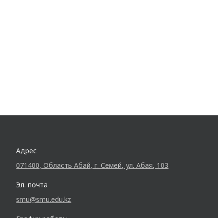
Адрес
071400, Область Абай, г. Семей, ул. Абая, 103
Эл. почта
smu@smu.edu.kz