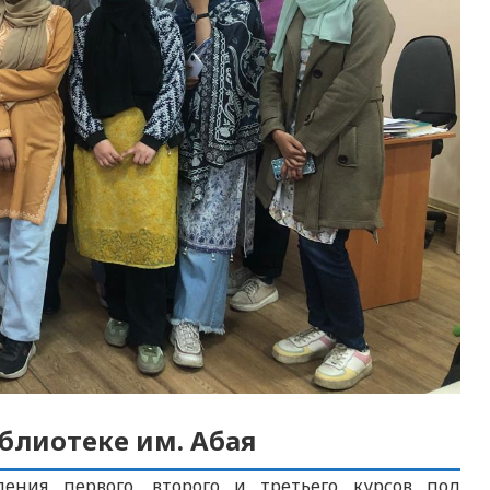
иблиотеке им. Абая
еления первого, второго и третьего курсов под