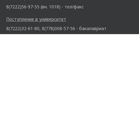
8(7222)56-97-55 (вн. 1018) - тел/факс
Поступление в университет
8(7222)32-61-80, 8(778)008-57-56 - бакалавриат
+7 747 832 74 05 - резидентура
Госзакупки
8(7222)32-65-81
Повышение квалификации
8 (7222) 32 88 20 (внутр. 1073)
doctor@smu.edu.kz
Ищите нас: