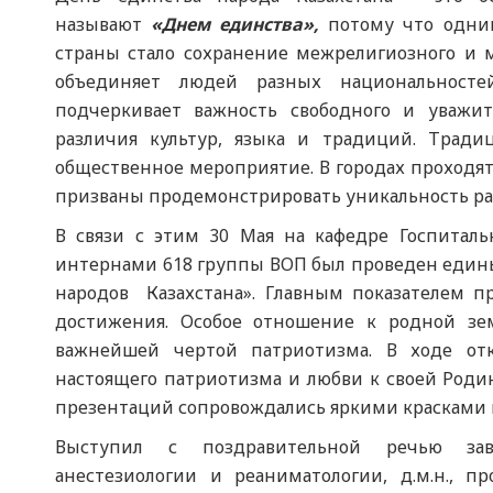
называют
«Днем единства»,
потому что одним
страны стало сохранение межрелигиозного и 
объединяет людей разных национальност
подчеркивает важность свободного и уважи
различия культур, языка и традиций. Трад
общественное мероприятие. В городах проходят
призваны продемонстрировать уникальность ра
В связи с этим 30 Мая на кафедре Госпиталь
интернами 618 группы ВОП был проведен едины
народов Казахстана». Главным показателем пр
достижения. Особое отношение к родной зем
важнейшей чертой патриотизма. В ходе отк
настоящего патриотизма и любви к своей Роди
презентаций сопровождались яркими красками 
Выступил с поздравительной речью зав
анестезиологии и реаниматологии, д.м.н., 