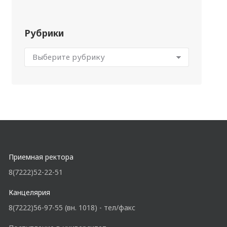
Рубрики
Приемная ректора
8(7222)52-22-51
Канцелярия
8(7222)56-97-55 (вн. 1018) - тел/факс