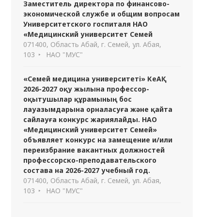
Заместитель директора по финансово-
экономической службе и общим вопросам
Университетского госпиталя НАО
«Медицинский университет Семей
071400, Область Абай, г. Семей, ул. Абая,
103
НАО "МУС"
«Семей медицина университеті» КеАҚ
2026-2027 оқу жылына профессор-
оқытушылар құрамының бос
лауазымдарына орналасуға және қайта
сайлауға конкурс жариялайды. НАО
«Медицинский университет Семей»
объявляет конкурс на замещение и/или
переизбрание вакантных должностей
профессорско-преподавательского
состава на 2026-2027 учебный год.
071400, Область Абай, г. Семей, ул. Абая,
103
НАО "МУС"