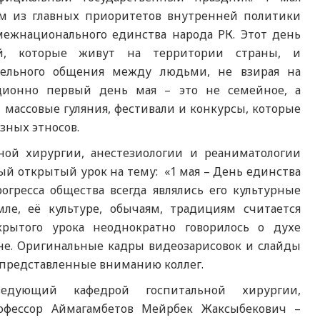
 из главных приоритетов внутренней политики
межнационального единства народа РК. Этот день
ей, которые живут на территории страны, и
тельного общения между людьми, не взирая на
иционно первый день мая – это не семейное, а
 массовые гуляния, фестивали и конкурсы, которые
зных этносов.
ной хирургии, анестезиологии и реаниматологии
й открытый урок на тему: «1 мая – День единства
огресса общества всегда являлись его культурные
ле, её культуре, обычаям, традициям считается
рытого урока неоднократно говорилось о духе
не. Оригинальные кадры видеозарисовок и слайды
представленные вниманию коллег.
едующий кафедрой госпитальной хирургии,
профессор Аймагамбетов Мейрбек Жаксыбекович –