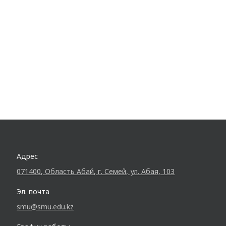
Адрес
071400, Область Абай, г. Семей, ул. Абая, 103
Эл. почта
smu@smu.edu.kz