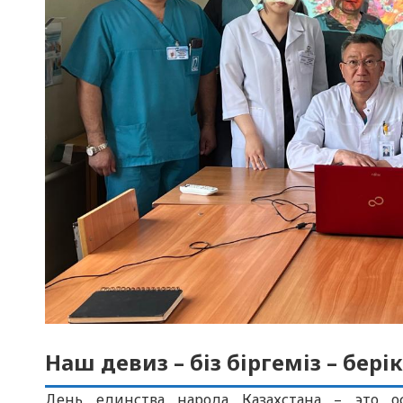
Наш девиз – біз біргеміз – берік
День единства народа Казахстана – это о