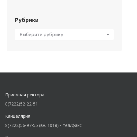
Рубрики
Приемная ректора
8(7222)52-22-51
Канцелярия
8(7222)56-97-55 (вн. 1018) - тел/факс