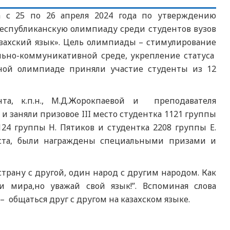
а с 25 по 26 апреля 2024 года по утверждению
Республиканскую олимпиаду среди студентов вузов
захский язык». Цель олимпиады – стимулирование
ально-коммуникативной среде, укрепление статуса
тной олимпиаде приняли участие студенты из 12
та, к.п.н., М.Д.Жорокпаевой и преподавателя
 заняли призовое III место студентка 1121 группы
24 группы Н. Пятиков и студентка 2208 группы Е.
еста, были награждены специальными призами и
трану с другой, один народ с другим народом. Как
ки мира,но уважай свой язык!”. Вспоминая слова
 общаться друг с другом на казахском языке.