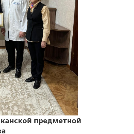
канской предметной
ва