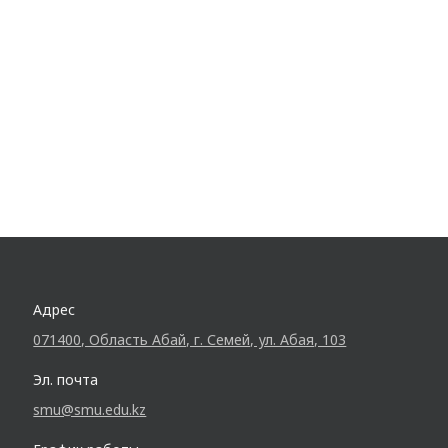
Адрес
071400, Область Абай, г. Семей, ул. Абая, 103
Эл. почта
smu@smu.edu.kz