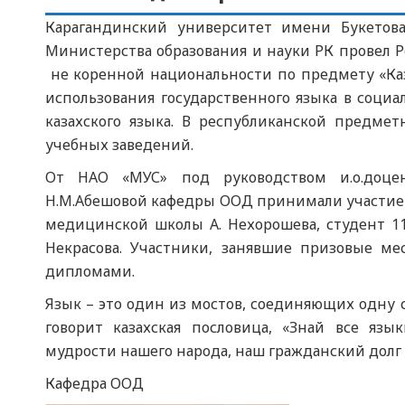
Карагандинский университет имени Букетов
Министерства образования и науки РК провел 
не коренной национальности по предмету «Ка
использования государственного языка в соци
казахского языка. В республиканской предме
учебных заведений.
От НАО «МУС» под руководством и.о.доцен
Н.М.Абешовой кафедры ООД принимали участие и
медицинской школы А. Нехорошева, студент 11
Некрасова. Участники, занявшие призовые м
дипломами.
Язык – это один из мостов, соединяющих одну с
говорит казахская пословица, «Знай все язы
мудрости нашего народа, наш гражданский долг –
Кафедра ООД