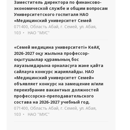
Заместитель директора по финансово-
экономической службе и общим вопросам
Университетского госпиталя НАО
«Медицинский университет Семей
071400, Область Абай, г. Семей, ул. Абая,
103
НАО "МУС"
«Семей медицина университеті» КеАҚ
2026-2027 оқу жылына профессор-
оқытушылар құрамының бос
лауазымдарына орналасуға және қайта
сайлауға конкурс жариялайды. НАО
«Медицинский университет Семей»
объявляет конкурс на замещение и/или
переизбрание вакантных должностей
профессорско-преподавательского
состава на 2026-2027 учебный год.
071400, Область Абай, г. Семей, ул. Абая,
103
НАО "МУС"