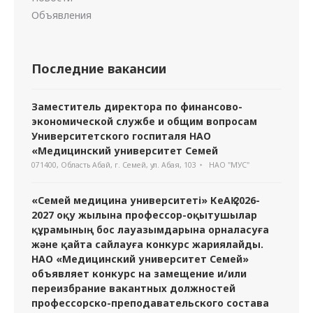
Объявления
Последние вакансии
Заместитель директора по финансово-
экономической службе и общим вопросам
Университетского госпиталя НАО
«Медицинский университет Семей
071400, Область Абай, г. Семей, ул. Абая, 103
НАО "МУС"
«Семей медицина университеті» КеАҚ 2026-
2027 оқу жылына профессор-оқытушылар
құрамының бос лауазымдарына орналасуға
және қайта сайлауға конкурс жариялайды.
НАО «Медицинский университет Семей»
объявляет конкурс на замещение и/или
переизбрание вакантных должностей
профессорско-преподавательского состава