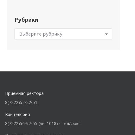
Рубрики
Приемная ректора
8(7222)52-22-51
Канцелярия
8(7222)56-97-55 (вн. 1018) - тел/факс