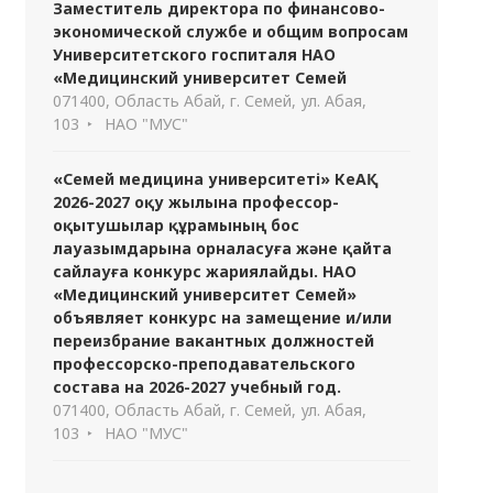
Заместитель директора по финансово-
экономической службе и общим вопросам
Университетского госпиталя НАО
«Медицинский университет Семей
071400, Область Абай, г. Семей, ул. Абая,
103
НАО "МУС"
«Семей медицина университеті» КеАҚ
2026-2027 оқу жылына профессор-
оқытушылар құрамының бос
лауазымдарына орналасуға және қайта
сайлауға конкурс жариялайды. НАО
«Медицинский университет Семей»
объявляет конкурс на замещение и/или
переизбрание вакантных должностей
профессорско-преподавательского
состава на 2026-2027 учебный год.
071400, Область Абай, г. Семей, ул. Абая,
103
НАО "МУС"