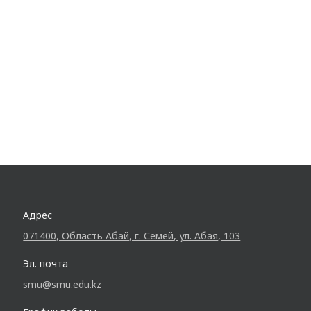
Адрес
071400, Область Абай, г. Семей, ул. Абая, 103
Эл. почта
smu@smu.edu.kz