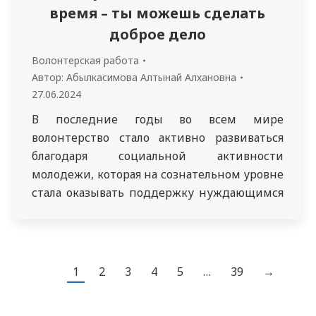
время – ты можешь сделать
доброе дело
Волонтерская работа
Автор:
Абылкасимова Алтынай Алхановна
27.06.2024
В последние годы во всем мире
волонтерство стало активно развиваться
благодаря социальной активности
молодежи, которая на сознательном уровне
стала оказывать поддержку нуждающимся
на добровольной и безвозмездной основе.
Привлечение студентов-медиков к
волонтерской деятельности позволяет
решить сразу несколько задач, среди
1
2
3
4
5
…
39
→
которых (помимо той очевидной
социальной пользы, которую приносит