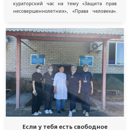
кураторский час на тему «Защита прав
несовершеннолетних», «Права человека».
Участники: студенты 5 курса ОМ. Основная
цель – направление на повышение
правовой грамотности и профилактику
правонарушений. В ходе тренинга
озвучены и обсуждены профилактика
преступлений и правонарушений среди
несовершеннолетних, воспитание
правового сознания учащихся;…
Если у тебя есть свободное