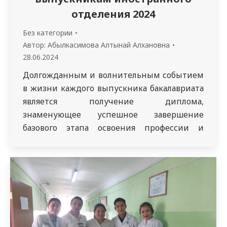
отделения 2024
Без категории
Автор:
Абылкасимова Алтынай Алхановна
28.06.2024
Долгожданным и волнительным событием
в жизни каждого выпускника бакалавриата
является получение диплома,
знаменующее успешное завершение
базового этапа освоения профессии и
переход на новый, более высокий уровень
становления специалиста. 28 июня 2024
года в Городском Дворце культуры города
Семей состоялось мероприятие,
посвященное вручению дипломов 308
выпускникам бакалавриата иностранного
отделения Медицинского университета