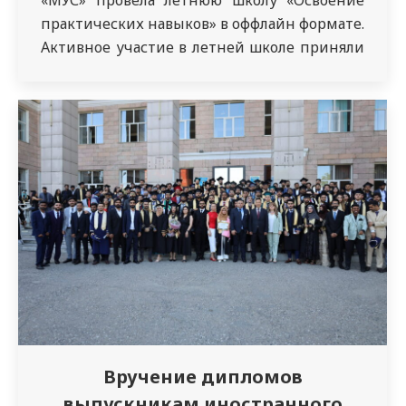
«МУС» провела летнюю школу «Освоение
практических навыков» в оффлайн формате.
Активное участие в летней школе приняли
студенты 2 курса по специальности
«Медицина» группы 2122, 2121.
Ответственная за организацию и
проведение практических занятий: доцент
Жазыкбаева Л.К. Студенты активно
участвовали в ежедневных занятиях,
совмещая теоретические…
Вручение дипломов
выпускникам иностранного