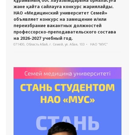
құрамының бос лауазымдарына орналасуға
және қайта сайлауға конкурс жариялайды.
НАО «Медицинский университет Семей»
объявляет конкурс на замещение и/или
переизбрание вакантных должностей
профессорско-преподавательского состава
на 2026-2027 учебный год.
071400, Область Абай, г. Семей, ул. Абая, 103
НАО "МУС"