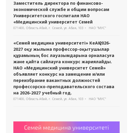
Заместитель директора по финансово-
экономической службе и общим вопросам
Университетского госпиталя НАО
«Медицинский университет Семей
071400, Область Абай, г. Семей, ул. Абая, 103
НАО "МУС"
«Семей медицина университеті» КеАҚ 2026-
2027 оқу жылына профессор-оқытушылар
құрамының бос лауазымдарына орналасуға
және қайта сайлауға конкурс жариялайды.
НАО «Медицинский университет Семей»
объявляет конкурс на замещение и/или
переизбрание вакантных должностей
профессорско-преподавательского состава
на 2026-2027 учебный год.
071400, Область Абай, г. Семей, ул. Абая, 103
НАО "МУС"