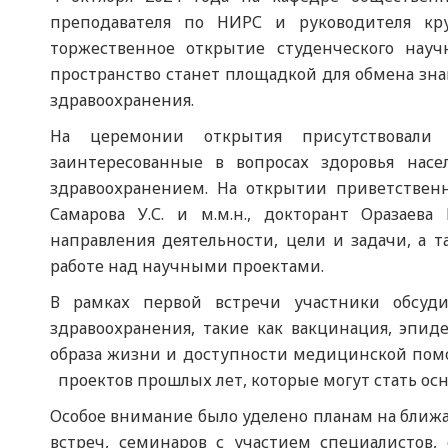
преподавателя по НИРС и руководителя кр
торжественное открытие студенческого научно
пространство станет площадкой для обмена зн
здравоохранения.
На церемонии открытия присутствовали 
заинтересованные в вопросах здоровья насе
здравоохранением. На открытии приветствен
Самарова У.С. и м.м.н., докторант Оразаева
направления деятельности, цели и задачи, а 
работе над научными проектами.
В рамках первой встречи участники обсуд
здравоохранения, такие как вакцинация, эпи
образа жизни и доступности медицинской по
проектов прошлых лет, которые могут стать ос
Особое внимание было уделено планам на ближ
встреч, семинаров с участием специалистов,