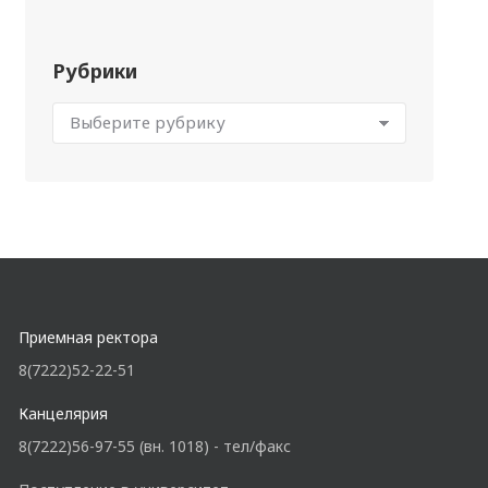
Рубрики
Приемная ректора
8(7222)52-22-51
Канцелярия
8(7222)56-97-55 (вн. 1018) - тел/факс