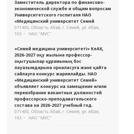
Заместитель директора по финансово-
экономической службе и общим вопросам
Университетского госпиталя НАО
«Медицинский университет Семей
071400, Область Абай, г. Семей, ул. Абая,
103
НАО "МУС"
«Семей медицина университеті» КеАҚ
2026-2027 оқу жылына профессор-
оқытушылар құрамының бос
лауазымдарына орналасуға және қайта
сайлауға конкурс жариялайды. НАО
«Медицинский университет Семей»
объявляет конкурс на замещение и/или
переизбрание вакантных должностей
профессорско-преподавательского
состава на 2026-2027 учебный год.
071400, Область Абай, г. Семей, ул. Абая,
103
НАО "МУС"