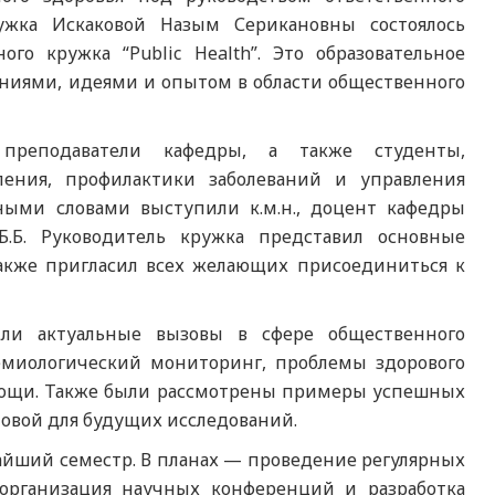
ужка Искаковой Назым Серикановны состоялось
го кружка “Public Health”. Это образовательное
аниями, идеями и опытом в области общественного
преподаватели кафедры, а также студенты,
ления, профилактики заболеваний и управления
ными словами выступили к.м.н., доцент кафедры
 Б.Б. Руководитель кружка представил основные
также пригласил всех желающих присоединиться к
или актуальные вызовы в сфере общественного
демиологический мониторинг, проблемы здорового
мощи. Также были рассмотрены примеры успешных
новой для будущих исследований.
айший семестр. В планах — проведение регулярных
 организация научных конференций и разработка