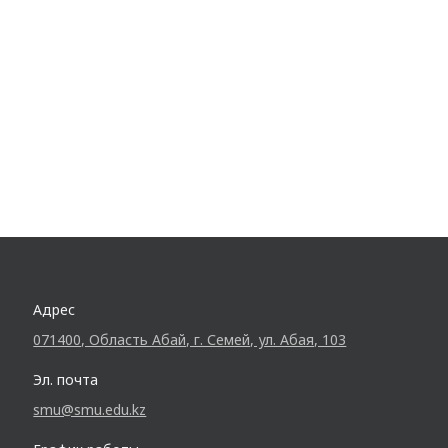
Адрес
071400, Область Абай, г. Семей, ул. Абая, 103
Эл. почта
smu@smu.edu.kz