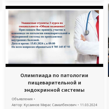
болезней с курсами эндокринологии и
профпатологии Киргизской
государственной медицинской академии
им. И.К.Ахунбаева (Бишкек, Киргизия) был
проведен онлайн мастер-класс.
Организаторы мастер-класса – кафедра
пропедевтики внутренних болезней НАО
«МУС. В качестве визитинг-профессора…
Олимпиада по патологии
пищеварительной и
эндокринной системы
Объявления
Автор:
Кусаинов Мирас Самалбекович
11.03.2024