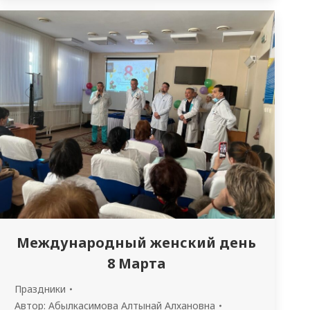
жизни кафедры, на стенде был оформлен
иформационный стенд «Доска почета». На
доске почета были помещены фотографии
студентов военной кафедры
специальности «Общая медицина», в
соответствии с…
Международный женский день
8 Марта
Праздники
Автор:
Абылкасимова Алтынай Алхановна