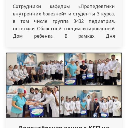
Сотрудники кафедры «Пропедевтики
внутренних болезней» и студенты 3 курса,
в том числе группа 3432 педиатрия,
посетили Областной специализированный
Дом ребенка. В рамках Дня
благотворительности были собраны и
переданы воспитанникам Дома продукты
питания, средства гигиены и другие
необходимые вещи для малышей. Эта
инициатива стала не только возможностью
помочь тем, кто в этом нуждается, но и
напоминанием…
Волонтёрская акция в КГП на