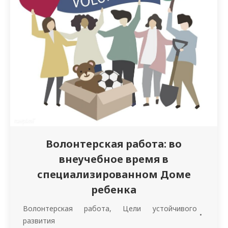
освещено строение нейростимулятора,
этапы его установки. Также обсудили
варианты лечения эпилепсии, болезни…
Волонтерская работа: во
внеучебное время в
специализированном Доме
ребенка
Волонтерская работа
,
Цели устойчивого
развития