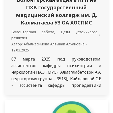
ПХВ Государственный
медицинский колледж им. Д.
Калматаева УЗ ОА ХОСПИС
Волонтерская работа
,
Цели устойчивого
развития
Автор:
Абылкасимова Алтынай Алхановна
12.03.2025
07 марта 2025 под руководством
ассистентов кафедры психиатрии и
наркологии НАО «МУС» Алмагамбетовой А.А.
(кураторская группа – 3513), Кайдаровой С.Б
– ассистента кафедры пропедевтики
внутренних болезней Магистр медицины
(кураторская группа – 3103) студентами 3
курса была проведена благотворительная
акция: «Добровольно всем на пользу» для