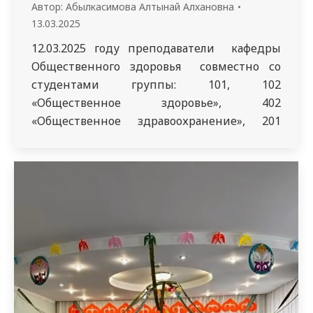
Автор:
Абылкасимова Алтынай Алхановна
13.03.2025
12.03.2025 году преподаватели кафедры
Общественного здоровья совместно со
студентами группы: 101, 102
«Общественное здоровье», 402
«Общественное здравоохранение», 201
«Общественное здоровье», 5246 «Общая
медицина» с волонтерской целью во
внеучебное время посетили КГКП
«Областной специализированный дом
ребенка» УЗ области Абай. Вот уже много
лет областной специализированный дом
ребенка выполняет большую и важную
работу по уходу за детьми.…