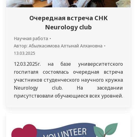
Очередная встреча СНК
Neurology club
Научная работа
Автор:
Абылкасимова Алтынай Алхановна
13.03.2025
12.03.2025г. на базе университетского
госпиталя состоялась очередная встреча
участников студенческого научного кружка
Neurology club. На заседании
присутствовали обучающиеся всех уровней.
В рамках данного заседания была
продолжена дискуссия о применение
нейростимуляторов в неврологии. Был
заслушан доклад студента 3-го курса
Тулеубаева Данияра, где было подробно