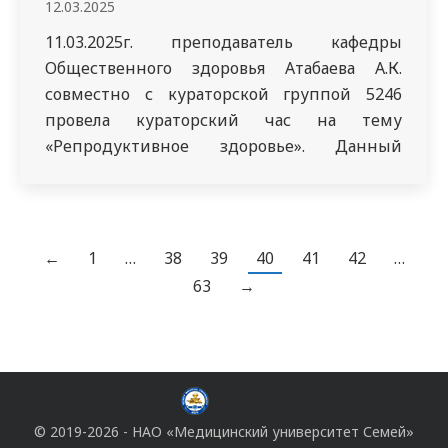
12.03.2025
11.03.2025г. преподаватель кафедры
Общественного здоровья Атабаева А.К.
совместно с кураторской группой 5246
провела кураторский час на тему
«Репродуктивное здоровье». Данный
подпункт входит в цель 5 по устойчивому
развитию. Охрана репродуктивного
здоровья – система мер, обеспечивающая
появление здорового потомства,
←
1
…
38
39
40
41
42
…
профилактика и лечение репродуктивных
63
→
органов, защита от болезней,
передаваемых половым путем,
планирование семьи, предупреждение
материнской и младенческой…
© 2019-2026 - НАО «Медицинский университет Семей»