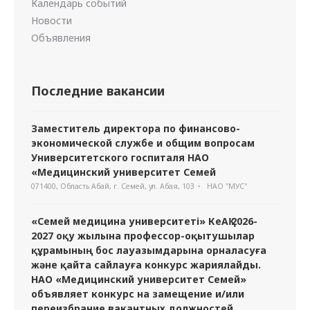
Календарь событий
Новости
Объявления
Последние вакансии
Заместитель директора по финансово-
экономической службе и общим вопросам
Университетского госпиталя НАО
«Медицинский университет Семей
071400, Область Абай, г. Семей, ул. Абая, 103
НАО "МУС"
«Семей медицина университеті» КеАҚ 2026-
2027 оқу жылына профессор-оқытушылар
құрамының бос лауазымдарына орналасуға
және қайта сайлауға конкурс жариялайды.
НАО «Медицинский университет Семей»
объявляет конкурс на замещение и/или
переизбрание вакантных должностей