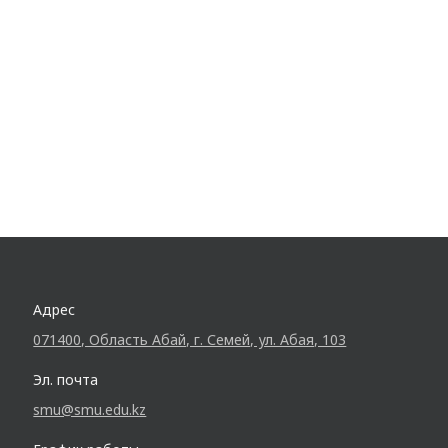
Адрес
071400, Область Абай, г. Семей, ул. Абая, 103
Эл. почта
smu@smu.edu.kz