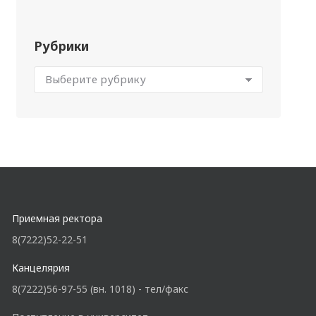
Рубрики
Приемная ректора
8(7222)52-22-51
Канцелярия
8(7222)56-97-55 (вн. 1018) - тел/факс