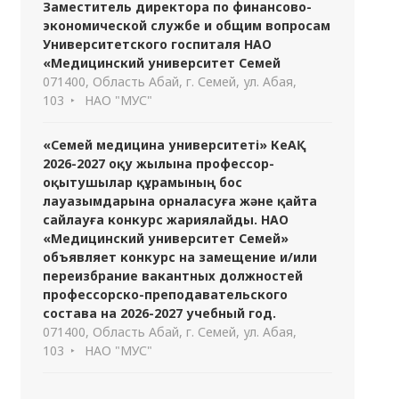
Заместитель директора по финансово-
экономической службе и общим вопросам
Университетского госпиталя НАО
«Медицинский университет Семей
071400, Область Абай, г. Семей, ул. Абая,
103
НАО "МУС"
«Семей медицина университеті» КеАҚ
2026-2027 оқу жылына профессор-
оқытушылар құрамының бос
лауазымдарына орналасуға және қайта
сайлауға конкурс жариялайды. НАО
«Медицинский университет Семей»
объявляет конкурс на замещение и/или
переизбрание вакантных должностей
профессорско-преподавательского
состава на 2026-2027 учебный год.
071400, Область Абай, г. Семей, ул. Абая,
103
НАО "МУС"