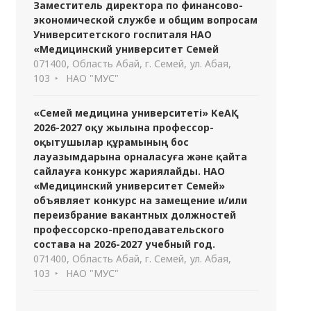
Заместитель директора по финансово-
экономической службе и общим вопросам
Университетского госпиталя НАО
«Медицинский университет Семей
071400, Область Абай, г. Семей, ул. Абая,
103
НАО "МУС"
«Семей медицина университеті» КеАҚ
2026-2027 оқу жылына профессор-
оқытушылар құрамының бос
лауазымдарына орналасуға және қайта
сайлауға конкурс жариялайды. НАО
«Медицинский университет Семей»
объявляет конкурс на замещение и/или
переизбрание вакантных должностей
профессорско-преподавательского
состава на 2026-2027 учебный год.
071400, Область Абай, г. Семей, ул. Абая,
103
НАО "МУС"