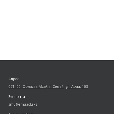
Адрес
071400, Область Абай, г. Семей, ул. Абая, 103
Эл. почта
smu@smu.edu.kz