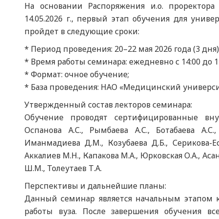
На основании Распоряжения и.о. проректора
14.05.2026 г., первый этап обучения для унив
пройдет в следующие сроки:
* Период проведения: 20–22 мая 2026 года (3 дня)
* Время работы семинара: ежедневно с 14:00 до 17
* Формат: очное обучение;
* База проведения: НАО «Медицинский универси
Утвержденный состав лекторов семинара:
Обучение проводят сертифицированные внут
Оспанова А.С., Рымбаева А.С., Ботабаева А.С.,
Иманмадиева Д.М., Козубаева Д.Б., Серикова-Ес
Аккалиев М.Н., Капакова М.А., Юрковская О.А., Аса
Ш.М., Толеутаев Т.А.
Перспективы и дальнейшие планы:
Данный семинар является начальным этапом 
работы вуза. После завершения обучения вс