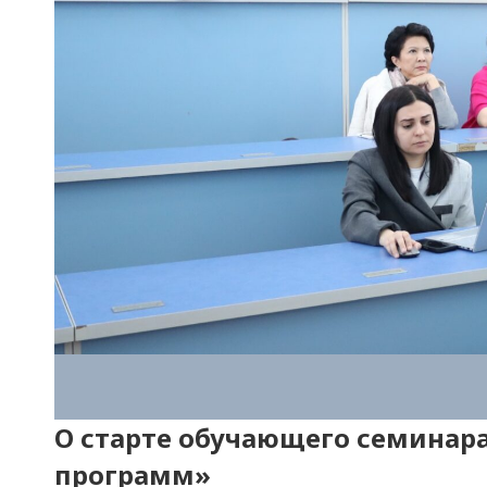
О старте обучающего семинар
программ»