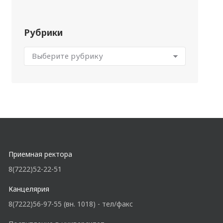
Рубрики
Приемная ректора
8(7222)52-22-51
Канцелярия
8(7222)56-97-55 (вн. 1018) - тел/факс