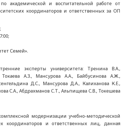
 по академической и воспитательной работе от
ерситетских координаторов и ответственных за ОП
;
:00;
тет Семей».
ренние эксперты университета: Тренина В.А.,
 Токаева А.З., Мансурова А.А., Байбусинова А.Ж.,
енгельдина Д.С., Мансурова Д.А., Калиханова К.Е.,
нова С.А., Абдрахманов С.Т., Альпищева С.В., Токешева
комплексной модернизации учебно-методической
ех координаторов и ответственных лиц, данная