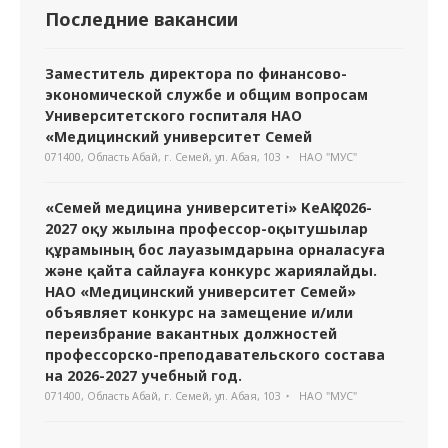
Последние вакансии
Заместитель директора по финансово-
экономической службе и общим вопросам
Университетского госпиталя НАО
«Медицинский университет Семей
071400, Область Абай, г. Семей, ул. Абая, 103
НАО "МУС"
«Семей медицина университеті» КеАҚ 2026-
2027 оқу жылына профессор-оқытушылар
құрамының бос лауазымдарына орналасуға
және қайта сайлауға конкурс жариялайды.
НАО «Медицинский университет Семей»
объявляет конкурс на замещение и/или
переизбрание вакантных должностей
профессорско-преподавательского состава
на 2026-2027 учебный год.
071400, Область Абай, г. Семей, ул. Абая, 103
НАО "МУС"