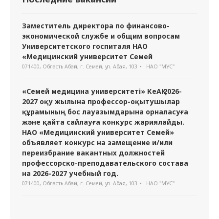
Заместитель директора по финансово-
экономической службе и общим вопросам
Университетского госпиталя НАО
«Медицинский университет Семей
071400, Область Абай, г. Семей, ул. Абая, 103
НАО "МУС"
«Семей медицина университеті» КеАҚ 2026-
2027 оқу жылына профессор-оқытушылар
құрамының бос лауазымдарына орналасуға
және қайта сайлауға конкурс жариялайды.
НАО «Медицинский университет Семей»
объявляет конкурс на замещение и/или
переизбрание вакантных должностей
профессорско-преподавательского состава
на 2026-2027 учебный год.
071400, Область Абай, г. Семей, ул. Абая, 103
НАО "МУС"