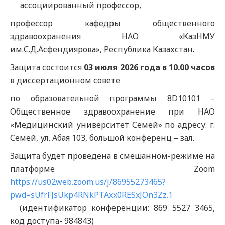
ассоциированный профессор,
профессор кафедры общественного
здравоохранения НАО «КазНМУ
им.С.Д.Асфендиярова», Республика Казахстан.
Защита состоится
03
июля 2026 года в 10.
00
часов
в диссертационном совете
по образовательной программы 8D10101 –
Общественное здравоохранение при НАО
«Медицинский университет Семей» по адресу: г.
Семей, ул. Абая 103, большой конференц – зал.
Защита будет проведена в смешанном-режиме на
платформе Zoom
https://us02web.zoom.us/j/86955273465?
pwd=sUfrFJsUkp4RNkPTAxx0RESxJOn3Zz.1
(идентификатор конференции: 869 5527 3465,
код доступа- 984843)