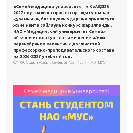
«Семей медицина университеті» КеАҚ 2026-
2027 оқу жылына профессор-оқытушылар
құрамының бос лауазымдарына орналасуға
және қайта сайлауға конкурс жариялайды.
НАО «Медицинский университет Семей»
объявляет конкурс на замещение и/или
переизбрание вакантных должностей
профессорско-преподавательского состава
на 2026-2027 учебный год.
071400, Область Абай, г. Семей, ул. Абая, 103
НАО "МУС"