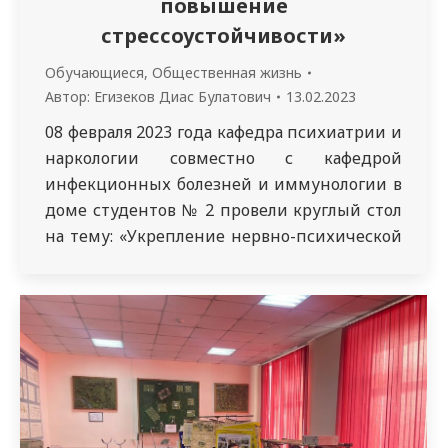
повышение
стрессоустойчивости»
Обучающиеся
,
Общественная жизнь
Автор:
Егизеков Диас Булатович
13.02.2023
08 февраля 2023 года кафедра психиатрии и
наркологии совместно с кафедрой
инфекционных болезней и иммунологии в
доме студентов № 2 провели круглый стол
на тему: «Укрепление нервно-психической
сферы и повышение стрессоустойчивости»
Участники: студенты 3, 4, 5 курсов ОМ,
стоматологии, интерны, иностранные
группы 3638, 3143, кураторские группы
5108, 5106 ОМ. Организаторы: ассистенты
кафедр психиатрии и наркологии…