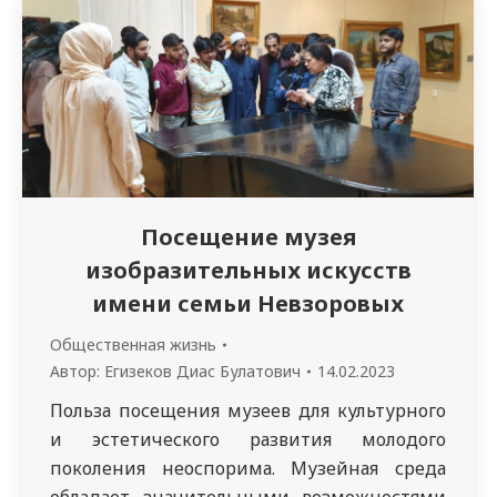
цель – формирование и утверждение
позитивного отношения к
стоматологическому здоровью,
убежденности в необходимости ее
сохранения и улучшения, освоение навыков
здорового образа жизни, а также…
Посещение музея
изобразительных искусств
имени семьи Невзоровых
Общественная жизнь
Автор:
Егизеков Диас Булатович
14.02.2023
Польза посещения музеев для культурного
и эстетического развития молодого
поколения неоспорима. Музейная среда
обладает значительными возможностями