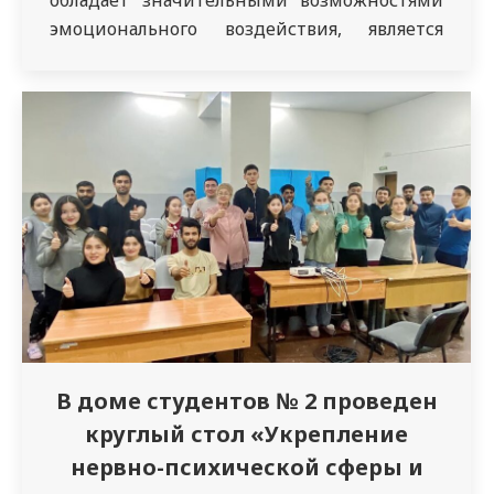
эмоционального воздействия, является
инструментом воспитания целостной,
гармонически развитой личности, у
которой сформировано ценностно
ориентированное отношение к историко-
культурному наследию. Так, с целью
стимулирования интереса студентов к
искусству 13 февраля 2023 года куратором
кафедры анатомии, гистологии и
топографической анатомии им. Хлопова…
В доме студентов № 2 проведен
круглый стол «Укрепление
нервно-психической сферы и