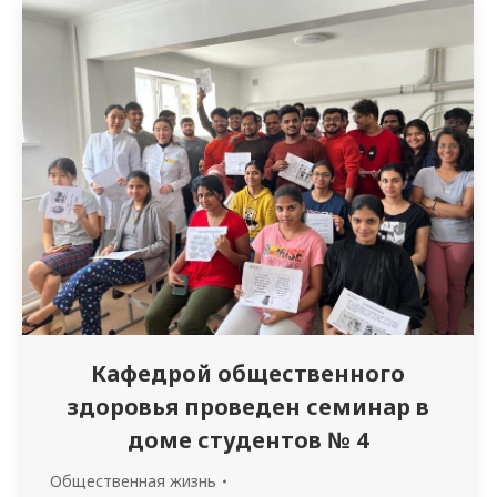
информацию о героях-казахстанцев,
принимавших участие в битве под
Ленинградом, проявивших мужество в
битве, отваге Жамбыла Жабаева против
врага пером. Мероприятие проводилось с
участием преподавателей военной…
Кафедрой общественного
здоровья проведен семинар в
доме студентов № 4
Общественная жизнь