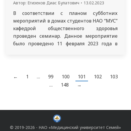
Автор:
Егизеков Диас Булатович
13.02.2023
В соответствии с планом субботних
мероприятий в домах студентов НАО “МУС”
кафедрой общественного здоровья
проведен семинар. Данное мероприятие
было проведено 11 февраля 2023 года в
Доме студентов №4 на тему “Proper
nutrition is the key to health”. Преподаватели
кафедры Торебекова М. С., Мухамеджанова
А. Ш. провели беседы о правильном
←
1
…
99
100
101
102
103
питании для иностранных студентов,
…
148
→
проживающих в…
© 2019-2026 - НАО «Медицинский университет Семей»