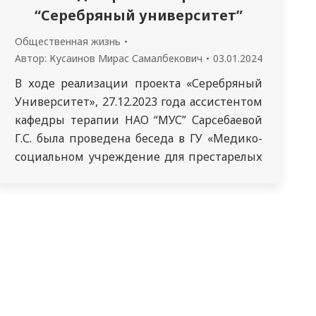
“Серебряный университет”
Общественная жизнь
Автор:
Кусаинов Мирас Самалбекович
03.01.2024
В ходе реализации проекта «Серебряный
Университет», 27.12.2023 года ассистентом
кафедры терапии НАО “МУС” Сарсебаевой
Г.С. была проведена беседа в ГУ «Медико-
социальном учреждение для престарелых
и инвалидов общего типа г. Семей» на
тему «Питание при сахарном диабете».
Питание не является самостоятельным
методом лечения сахарного диабета.
Однако, без соблюдения рекомендаций по
питанию контролировать заболевание
невозможно. С едой…