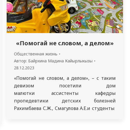
«Помогай не словом, а делом»
Общественная жизнь
Автор:
Байрхина Мадина Кайырлыкызы
28.12.2023
«Помогай не словом, а делом», – с таким
девизом посетили дом
малютки ассистенты кафедры
пропедевтики детских болезней
Рахимбаева С.Ж., Смагулова А.Е.и студенты
кураторских групп- 2432 и 3301
специальности «Педиатрия». Целью