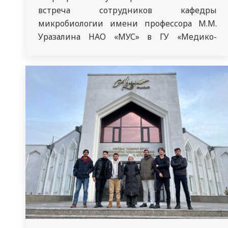
встреча сотрудников кафедры
микробиологии имени профессора М.М.
Уразалина НАО «МУС» в ГУ «Медико-
социальное учреждение для престарелых
и инвалидов общего типа в г.Семей».
Сотрудники кафедры провели для людей
пожилого возраста тренинг по теме
«Нейрогимнастика. Упражнения для
улучшения памяти». Во время тренинга
была прочитана лекция о
нейрогимнастике.…