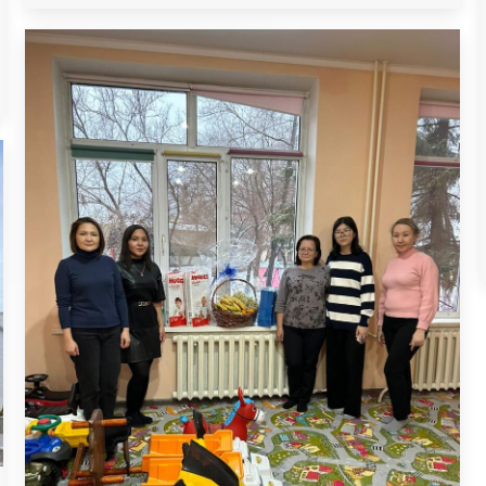
обучающихся из 82 медицинских вузов и
факультетов России, Беларуси, Казахстана,
Узбекистана, Таджикистана,
Азербайджана, Армении и Кыргызстана. В
данном международном соревновании
приняли участие и наши студенты
специальности «Общественное
здравоохранение»: Жаксибаева Сания,
Сайлауғалиева Фарида,…