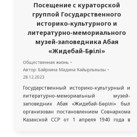
Посещение с кураторской
группой Государственного
историко-культурного и
литературно-мемориального
музей-заповедника Абая
«Жидебай-Бөрілі»
Общественная жизнь
Автор:
Байрхина Мадина Кайырлыкызы
28.12.2023
Государственный историко-культурный и
литературно-мемориальный музей-
заповедник Абая «Жидебай-Бөрілі» был
организован постановлением Совнаркома
Казахской ССР от 1 апреля 1940 года в
канун празднования 95-летия со дня
рождения поэта и открылся для