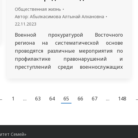
Общественная жизнь
Автор:
Абылкасимова Алтынай Алхановна
22.11.2023
Военной прокуратурой Восточного
региона на систематической основе
проводятся различные мероприятия по
профилактике правонарушений и
преступлений среди военнослужащих
Вооруженных Сил Республики Казахстан, а
также среди студентов военных кафедр
нашего города Семей. 21 ноября 2023 года
←
1
…
63
64
65
66
67
…
148
со студентами группы 3516 школы
медицины, обучающихся на военной
кафедре НАО «Медицинский университет
Семей», была проведена беседа
«Профилактика и недопущения
ситет Семей»