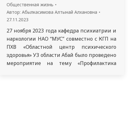
Общественная жизнь
Автор:
Абылкасимова Алтынай Алхановна
27.11.2023
27 ноября 2023 года кафедра психиатрии и
наркологии НАО “МУС” совместно с КГП на
ПХВ «Областной центр психического
здоровья» УЗ области Абай было проведено
мероприятие на тему «Профилактика
буллинга и агрессивного поведения детей
школьного возраста. Профилактика
кибербуллинга, кибергигиена» при
активном содействии заместителя
директора КГУ “СОШ № 40” по
воспитательной работе Жаркимбаев Т. У.
Организаторы: заведующий кафедрой…