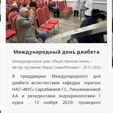
Международный день диабета
Международные дни
,
Общественная жизнь
Автор:
Кусаинов Мирас Самалбекович
28.11.2023
В преддверии Международного дня
диабета ассистентами кафедры терапии
НАО «МУС» Сарсебаевой Г.С., Рахымжановой
А.А. и резидентами эндокринологами 1
курса , 13 ноября 2023г проведено
мероприятие для пациентов с сахарным