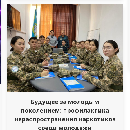
диабетом в медицинском учреждении
«Жан-Ер» . Основная цель Международного
дня борьбы с сахарным диабетом – это
просвещение населения о данном
заболевании, причинах, которые его
вызывают, а…
Будущее за молодым
поколением: профилактика
нераспространения наркотиков
среди молодежи