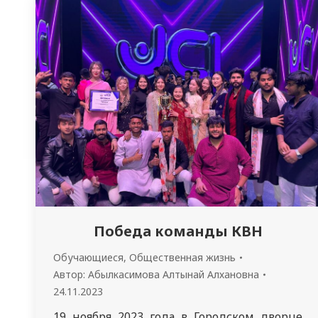
фонда Казахстана. В музее более 5000
экспонатов различных направлений. В
частности, изобразительное искусство
Казахстана, русское искусство конца XVIII –
начала XX века, западноевропейская
живопись…
Победа команды КВН
Обучающиеся
,
Общественная жизнь
Автор:
Абылкасимова Алтынай Алхановна
24.11.2023
19 ноября 2023 года в Городском дворце