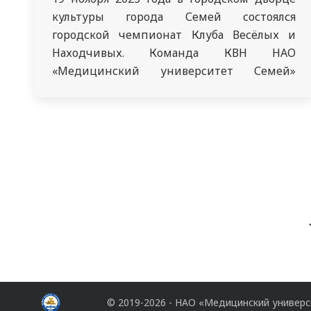
культуры города Семей состоялся
городской чемпионат Клуба Весёлых и
Находчивых. Команда КВН НАО
«Медицинский университет Семей»
«Қыздарский», соревнуясь с сильными
командами, стала чемпионом и получила
золотую медаль. В финале наша команда
боролась с опытными соперниками:
«Шатыр», «Сборная Ауэзова», «Сборная
Шугулбая», которые уже защищали честь
города Семей на республиканских…
© 2019-2026 - НАО «Медицинский универ