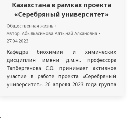
Казахстана в рамках проекта
«Серебряный университет»
Общественная жизнь
Автор:
Абылкасимова Алтынай Алхановна
27.04.2023
Кафедра биохимии и химических
дисциплин имени д.м.н., профессора
Тапбергенова С.О. принимает активное
участие в работе проекта «Серебряный
университет». 26 апреля 2023 года группа
302 kz («Фармация») под руководством
куратора Лауеновой С.А. посетила ГУ
«Медико-социальное учреждение для
→
престарелых и инвалидов общего типа» г.
Семей. Медико-социальное учреждение
предназначено для круглосуточного