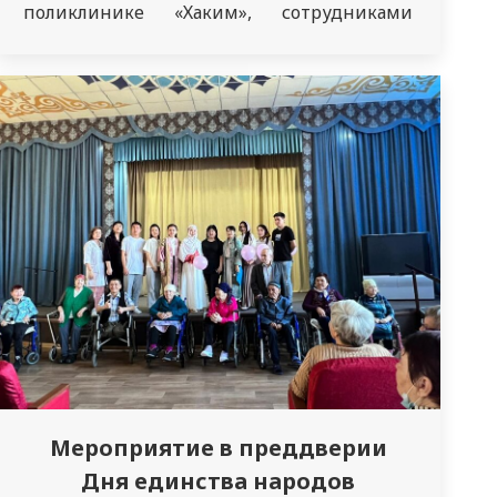
поликлинике «Хаким», сотрудниками
кафедры общей врачебной практики под
руководством заведующей кафедрой
Дюсуповой А.А. На встрече с родителями
доцент Юрковская О.А. совместно с
врачами-интернами 622 группы ВОП
рассказала о важности
вакцинопрофилактики для детей. Тема
выбрана не случайно, так как
вакцинопрофилактика…
Мероприятие в преддверии
Дня единства народов