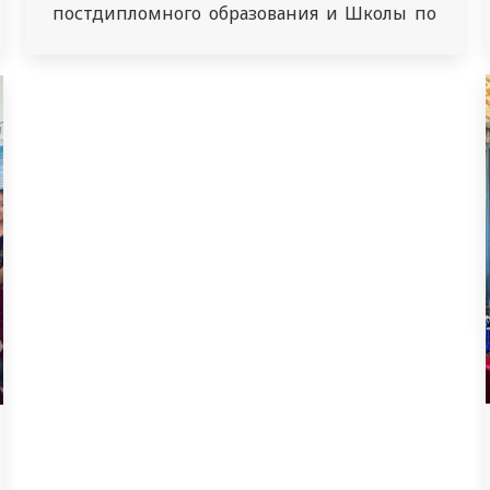
постдипломного образования и Школы по
работе с иностранными обучающимися
приняли участие в субботнике,
проходящем в рамках экологической
акции «Бірге Таза Қазақстан». Участники
субботника очистили территорию,
прилегающую к Медицинскому
университету Семей и произвели побелку
деревьев.[/vc_column_text][/vc_column]
[/vc_row]