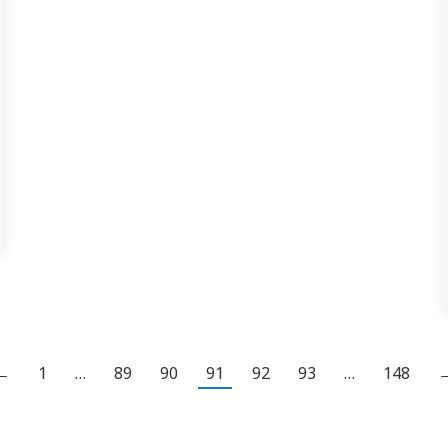
←
1
…
89
90
91
92
93
…
148