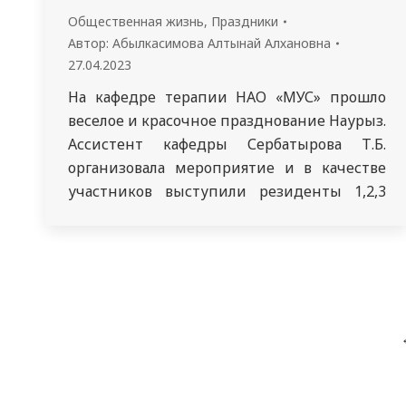
Общественная жизнь
,
Праздники
Автор:
Абылкасимова Алтынай Алхановна
27.04.2023
На кафедре терапии НАО «МУС» прошло
веселое и красочное празднование Наурыз.
Ассистент кафедры Сербатырова Т.Б.
организовала мероприятие и в качестве
участников выступили резиденты 1,2,3
курса специальности кардиология,
эндокринология, пульмонология,
гематология, терапия. В течение
мероприятия резиденты поделились
историями и традициями, связанными с
праздником Наурыз. Они объяснили, что
этот праздник символизирует обновление
и возрождение природы, а также…