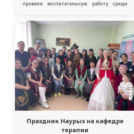
провели воспитательную работу среди
резидентов и иностранных студентов.
День единства народа Казахстана в
Казахстане отмечают 1 мая. Этот день
объединяет людей более 150
национальностей, которые живут в
дружбе и согласии, и подчеркивает
важность свободного и уважительного…
Праздник Наурыз на кафедре
терапии