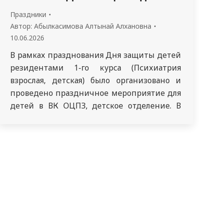
Праздники
Автор:
Абылкасимова Алтынай Алхановна
10.06.2026
В рамках празднования Дня защиты детей
резидентами 1-го курса (Психиатрия
взрослая, детская) было организовано и
проведено праздничное мероприятие для
детей в ВК ОЦПЗ, детское отделение. В
программе были предусмотрены
развлекательные игры, конкурсы,
творческие задания и музыкальные
номера.