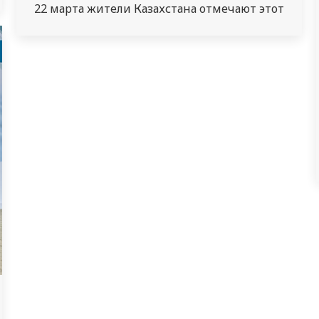
22 марта жители Казахстана отмечают этот
светлый праздник, который совпадает с
днем весеннего равноденствия. Наурыз
символизирует мир, согласие,
благополучие и добрые взаимоотношения
между людьми. В этот день принято
навещать родных и близких, обмениваться
искренними пожеланиями…