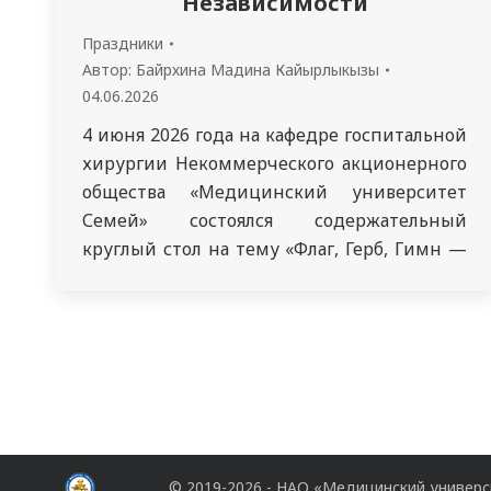
Независимости
Праздники
Автор:
Байрхина Мадина Кайырлыкызы
04.06.2026
4 июня 2026 года на кафедре госпитальной
хирургии Некоммерческого акционерного
общества «Медицинский университет
Семей» состоялся содержательный
круглый стол на тему «Флаг, Герб, Гимн —
символы Независимости», посвящённый
Дню государственных символов
Республики Казахстан. В мероприятии
приняли участие профессорско-
преподавательский состав кафедры, а
также студенты 4 курса медицинского
факультета, проходящие
производственную практику «Помощник
© 2019-2026 - НАО «Медицинский универ