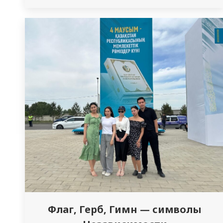
самых благородных и значимых
профессий. Особым поводом для гордости
кафедры сестринского дела стало
признание профессиональных
достижений её сотрудников. Ассистент
кафедры сестринского дела Досбаева
Алтынай Муратбеккызы была награждена
Благодарственным письмом акима
области Абай…
Флаг, Герб, Гимн — символы