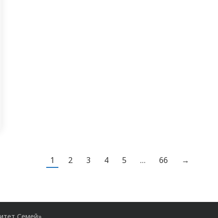
1
2
3
4
5
…
66
→
ситет Семей»