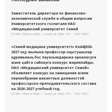
Заместитель директора по финансово-
экономической службе и общим вопросам
Университетского госпиталя НАО
«Медицинский университет Семей
071400, Область Абай, г. Семей, ул. Абая, 103
НАО "МУС"
«Семей медицина университеті» КеАҚ 2026-
2027 оқу жылына профессор-оқытушылар
құрамының бос лауазымдарына орналасуға
және қайта сайлауға конкурс жариялайды.
НАО «Медицинский университет Семей»
объявляет конкурс на замещение и/или
переизбрание вакантных должностей
профессорско-преподавательского состава
на 2026-2027 учебный год.
071400, Область Абай, г. Семей, ул. Абая, 103
НАО "МУС"