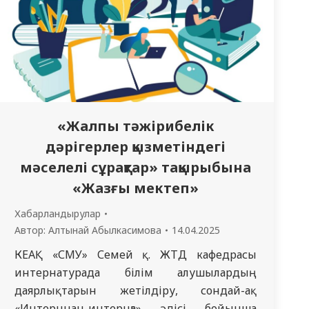
«Жалпы тәжірибелік
дәрігерлер қызметіндегі
мәселелі сұрақтар» тақырыбына
«Жазғы мектеп»
Хабарландырулар
Автор:
Алтынай Абылкасимова
14.04.2025
КЕАҚ «СМУ» Семей қ. ЖТД кафедрасы
интернатурада білім алушылардың
даярлықтарын жетілдіру, сондай-ақ
«Интерннан-интернға» әдісі бойынша