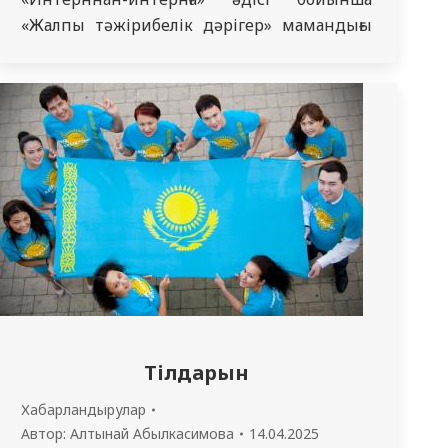
«Жалпы тәжірибелік дәрігер» мамандығы
бойынша оқитын 7 курс
(714,715,716,717,718,719,720,721,723 топтар)
интерндары үшін білім алмасу және
тәжірибені дамыту мақсатында 21.04.2025
ж. офлайн-форматында «Жалпы
тәжірибелік дәрігерлер қызметіндегі
мәселелі сұрақтар» тақырыбында Семей қ.
ЖТД кафедрасыда «Жазғы мектеп» өткізеді.
Тілдарын
Хабарландырулар
Автор:
Алтынай Абылкасимова
14.04.2025