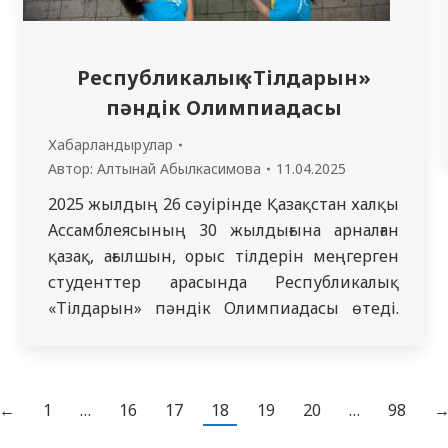
Республикалық «Тілдарын»
пәндік Олимпиадасы
Хабарландырулар
Автор:
Алтынай Абылкасимова
11.04.2025
2025 жылдың 26 сәуірінде Қазақстан халқы
Ассамблеясының 30 жылдығына арналған
қазақ, ағылшын, орыс тілдерін меңгерген
студенттер арасында Республикалық
«Тілдарын» пәндік Олимпиадасы өтеді.
https://docs.google.com/document/d/1q4m6L1X1lN
usp=sharing
←
1
…
16
17
18
19
20
…
98