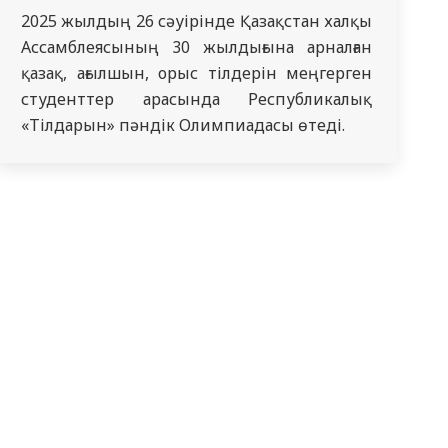
2025 жылдың 26 сәуірінде Қазақстан халқы
Ассамблеясының 30 жылдығына арналған
қазақ, ағылшын, орыс тілдерін меңгерген
студенттер арасында Республикалық
«Тілдарын» пәндік Олимпиадасы өтеді.
90YBWMxGF5Kaxy2fgvt77ndwD0b7xlgCo/edit?
→