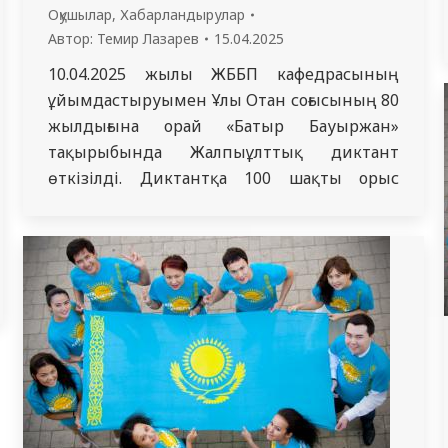
Оқушылар
,
Хабарландырулар
Автор:
Темир Лазарев
15.04.2025
10.04.2025 жылы ЖББП кафедрасының
ұйымдастыруымен Ұлы Отан соғысының 80
жылдығына орай «Батыр Бауыржан»
тақырыбында Жалпыұлттық диктант
өткізілді. Диктантқа 100 шақты орыс
тобында оқитын студенттер қатысты. Ұлы
Отан соғысының 80 жылдығына орай «Батыр
Бауыржан» тақырыбында Жалпыұлттық
диктантты жазу маңызды әрі тарихи мәні
бар іс-шара. Жалпыұлттық диктантты
жазудың мақсаты – еліміздің тарихындағы
елеулі оқиғаларды еске түсіріп, батыр…