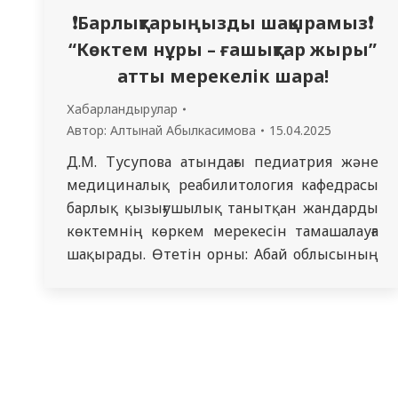
❗️Барлықтарыңызды шақырамыз❗️
“Көктем нұры – ғашықтар жыры”
атты мерекелік шара!
Хабарландырулар
Автор:
Алтынай Абылкасимова
15.04.2025
Д.М. Тусупова атындағы педиатрия және
медициналық реабилитология кафедрасы
барлық қызығушылық танытқан жандарды
көктемнің көркем мерекесін тамашалауға
шақырады. Өтетін орны: Абай облысының
мүгедектігі бар адамдарды абилитациялау
және реабилитациялау орталығы Мекен-
жайы: Қарағайлы 109 Өтетін күні: 16.04.2025
Басталу уақыты: 11:00 Форматы: офлайн
Көктемгі көңіл күй мен махаббаттың әуені
тоғысатын бұл шарада сіздерді әсем әндер,