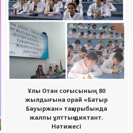
Ұлы Отан соғысының 80
жылдығына орай «Батыр
Бауыржан» тақырыбында
жалпы ұлттық диктант.
Нәтижесі