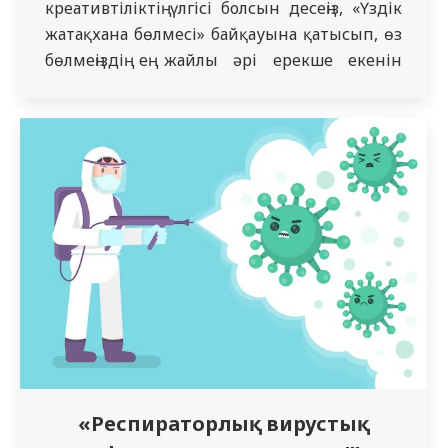
креативтіліктің үлгісі болсын десеңіз, «Үздік
жатақхана бөлмесі» байқауына қатысып, өз
бөлмеңіздің ең жайлы әрі ерекше екенін
дәлелдеңіз! 📅 Күні: 11.03.2025 🔹 Қатысу
шарттары: ✅ Бөлмеңізді мінсіз тазалықта
ұстаңыз. ✅ Жайлы әрі стильді интерьер
жасаңыз. ✅ Креативтілік пен ерекше
тақырып қосыңыз. ✅ Өтінім жіберіңіз. ✅
Қазылар алқасының…
«Респираторлық вирустық