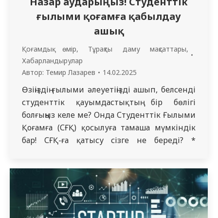
Назар аударыңыз! Студенттік
ғылыми қоғамға қабылдау
ашық
Қоғамдық өмір
,
Тұрақты даму мақсаттары
,
Хабарландырулар
Автор:
Темир Лазарев
14.02.2025
Өзіңіздің ғылыми әлеуетіңізді ашып, белсенді
студенттік қауымдастықтың бір бөлігі
болғыңыз келе ме? Онда Студенттік Ғылыми
Қоғамға (СҒҚ) қосылуға тамаша мүмкіндік
бар! СҒҚ-ға қатысу сізге не береді? *
Студенттік ғылымды дамытуға, зерттеулер
мен жобаларға қатысу мүмкіндігі. *
Университеттің ғылыми қоғамының маңызды
бөлігі болу мүмкіндігі. * Республикалық,
бүкілресейлік және халықаралық
конференцияларға қатысу. * Іс-шараларды