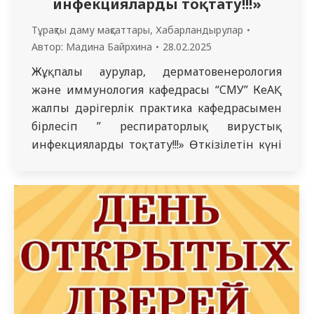
инфекцияларды тоқтату!!!»
Тұрақты даму мақсаттары
,
Хабарландырулар
Автор:
Мадина Байрхина
28.02.2025
Жұқпалы аурулар, дерматовенерология
және иммунология кафедрасы “СМУ” КеАҚ
жалпы дәрігерлік практика кафедрасымен
бірлесіп ” респираторлық вирустық
инфекцияларды тоқтату!!!» Өткізілетін күні
мен орны: 2025 жылғы 5 наурыз, басталуы
сағат 09: 00-де, “СМУ” КеАҚ УГ конференц-
залы (ЖХШ корпусы). Қатысушылар: ЖПД
601, 606, 607, 608 топтардың интерндері,
қазіргі уақытта кафедраларда оқытылатын
“жалпы медицина” факультетінің 5103
тобының бакалаврлары.