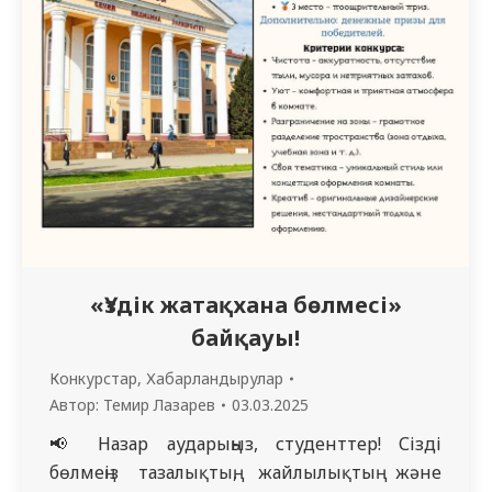
«Үздік жатақхана бөлмесі»
байқауы!
Конкурстар
,
Хабарландырулар
Автор:
Темир Лазарев
03.03.2025
📢 Назар аударыңыз, студенттер! Сіздің
бөлмеңіз тазалықтың, жайлылықтың және