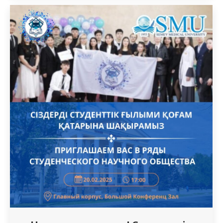
анестезиологиясы және
реаниматологиясы» мамандықтары
бойынша интернатура түлектері үшін ашық
есік күні өтеді.