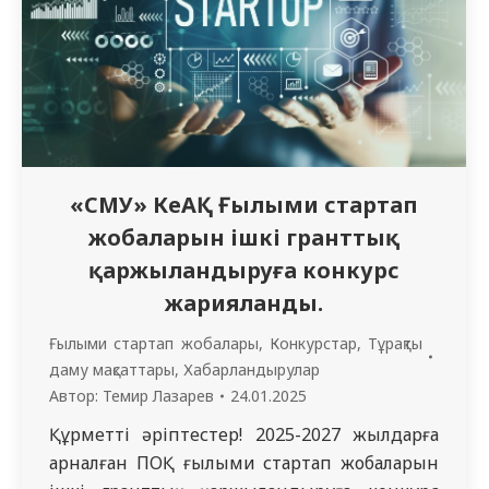
ұйымдастыру және басқару…
«СМУ» КеАҚ Ғылыми стартап
жобаларын ішкі гранттық
қаржыландыруға конкурс
жарияланды.
Ғылыми стартап жобалары
,
Конкурстар
,
Тұрақты
даму мақсаттары
,
Хабарландырулар
Автор:
Темир Лазарев
24.01.2025
Құрметті әріптестер! 2025-2027 жылдарға
арналған ПОҚ ғылыми стартап жобаларын