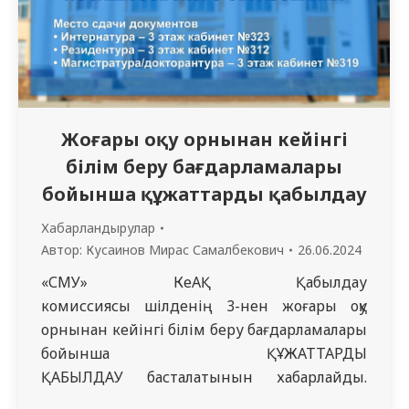
Жоғары оқу орнынан кейінгі
білім беру бағдарламалары
бойынша құжаттарды қабылдау
Хабарландырулар
Автор:
Кусаинов Мирас Самалбекович
26.06.2024
«СМУ» КеАҚ Қабылдау
комиссиясы шілденің 3-нен жоғары оқу
орнынан кейінгі білім беру бағдарламалары
бойынша ҚҰЖАТТАРДЫ
ҚАБЫЛДАУ басталатынын хабарлайды.
Құжаттар университетіміздің бас