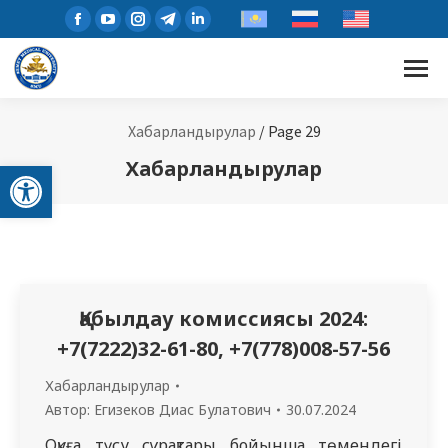
Facebook
YouTube
Instagram
Telegram
Linkedin
page
page
page
page
page
opens
opens
opens
opens
opens
in
in
in
in
in
new
new
new
new
new
Хабарландырулар
/
Page 29
window
window
window
window
window
Open toolbar
Хабарландырулар
Қабылдау комиссиясы 2024:
+7(7222)32-61-80, +7(778)008-57-56
Хабарландырулар
Автор:
Егизеков Диас Булатович
30.07.2024
Оқуға түсу сұрақтары бойынша төмендегі