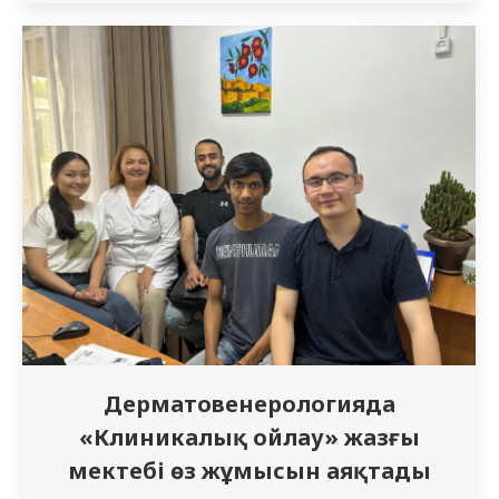
ғимаратында орналасқан келесі
аудиторияларда қабылданады:
Интернатура с 3.07 – 15.08 – 3 қабат №323
кабинет Резидентура с 3.07 – 25.07 – 3 қабат
№312 кабинет Магистратура/докторантура
с 3.07 – 3.08 – 3 қабат №319 Қабылдау
емтиханының ережелері және құжаттар
тізімі…
Дерматовенерологияда
«Клиникалық ойлау» жазғы
мектебі өз жұмысын аяқтады