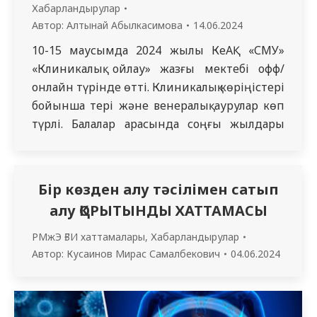
Хабарландырулар
Автор:
Алтынай Абылкасимова
14.06.2024
10-15 маусымда 2024 жылы КеАҚ «СМУ»
«Клиникалық ойлау» жазғы мектебі офф/
онлайн түрінде өтті. Клиникалық көріңістері
бойынша тері және венералық аурулар көп
түрлі. Балалар арасында соңғы жылдары
осы аурулармен аурушандық көбесе өсті. Бәр
мамаң дәрігерлер тері және венералық
аурулармен кездеседі. Тері аурулары ішкі
Бір көзден алу тәсілімен сатып
мушелер мен жүйелердің өзгерістерің,
алу ҚОРЫТЫНДЫ ХАТТАМАСЫ
орта нерв, эндокрин жүйелерінің
патологиясың, организмнің адаптациялық
РМжЭ ҒЗИ хаттамалары
,
Хабарландырулар
механизмдерінің патологиясың…
Автор:
Кусаинов Мирас Самалбекович
04.06.2024