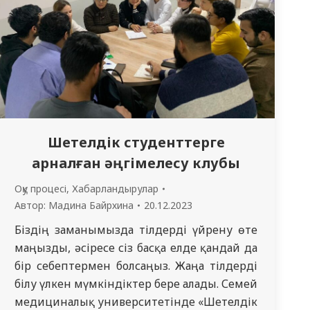
Шетелдік студенттерге
арналған әңгімелесу клубы
Оқу процесі
,
Хабарландырулар
Автор:
Мадина Байрхина
20.12.2023
Біздің заманымызда тілдерді үйрену өте
маңызды, әсіресе сіз басқа елде қандай да
бір себептермен болсаңыз. Жаңа тілдерді
білу үлкен мүмкіндіктер бере алады. Семей
медициналық университетінде «Шетелдік