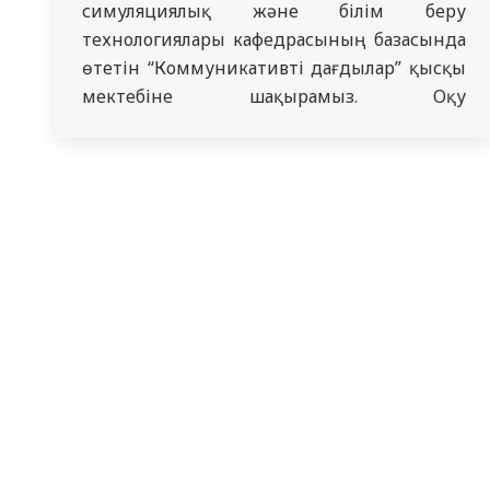
симуляциялық және білім беру
технологиялары кафедрасының базасында
өтетін “Коммуникативті дағдылар” қысқы
мектебіне шақырамыз. Оқу
ұзақтығы: 22.01.2024 – 31.01.2024 Сабақ
өткізу уақыты: 10.00 – 13.00 Бағдарламаның
еңбек сыйымдылығы: 3 кредит Оқыту
формасы: офлайн / онлайн. Аудиториялық
сабақтарды өткізу орны: оқу корпусы 4,
аудитория 104 Онлайн оқыту: Zoom
платформасы, WhatsApp мессенджері
Оқыту нәтижелері: – табысты кәсіби-
іскерлік өзара іс-қимыл…