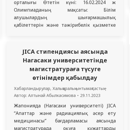
орталығы Өтетін күні: 16.02.2024 ж
Олимпиаданың мақсаты: Білім
алушылардың шығармашылық
қабілеттерін және тәжірибелік қызметке
қызығушылығын анықтау және дамыту,
дарынды жастарды қолдау үшін қажетті
жағдайлар жасау, хирургиялық тәжірибе
JICA стипендиясы аясында
және жалпы медицина саласындағы білім
Нагасаки университетінде
мен инновациялық технологияларды
магистратураға түсуге
жастар арасында тарату және насихаттау.
өтінімдер қабылдау
Олимпиаданың міндеттері: – бітіруші
мамандардың кәсіптік қызметке
Хабарландырулар
,
Халықаралық ынтымақтастық
дайындығының жалпы деңгейін…
Автор:
Алтынай Абылкасимова
29.11.2023
Жапонияда (Нагасаки университеті) JICA
“Апаттар және радиациялық әсер ету
медицинасы” бағдарламасы аясында
магистратурада оқуға құжаттарды