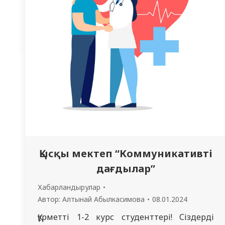
Қысқы мектеп “Коммуникативті
дағдылар”
Хабарландырулар
Автор:
Алтынай Абылкасимова
08.01.2024
Құрметті 1-2 курс студенттері! Сіздерді