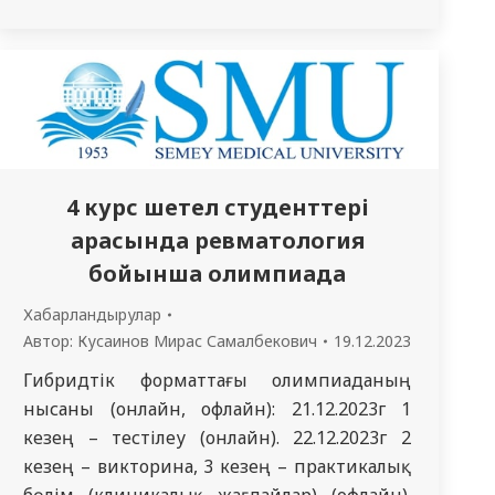
студенттерге арналған сөйлеу клубы»
студенттік клубы өз жұмысын бастады,
онда шетелдік студенттер біздің елде
тағылымдамадан өту үшін және күнделікті
қарым-қатынас үшін орыс тілін оқиды. Осы
үйірмеде сабақ өткізуге симуляциялық…
4 курс шетел студенттері
арасында ревматология
бойынша олимпиада
Хабарландырулар
Автор:
Кусаинов Мирас Самалбекович
19.12.2023
Гибридтік форматтағы олимпиаданың
нысаны (онлайн, офлайн): 21.12.2023г 1
кезең – тестілеу (онлайн). 22.12.2023г 2
кезең – викторина, 3 кезең – практикалық
бөлім (клиникалық жағдайлар) (офлайн).