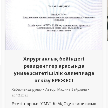
Хирургиялық бейіндегі
резиденттер арасында
университетішілік олимпиада
өткізу ЕРЕЖЕСІ
Хабарландырулар
Автор:
Мадина Байрхина
20.12.2023
Өтетін орны: “СМУ” КеАҚ Оқу-клиникалық