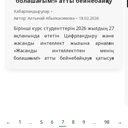
болашағым!» атты бейнебайқау
Хабарландырулар
Автор:
Алтынай Абылкасимова
18.02.2026
Бірінші курс студенттерін 2026 жылдың 27
ақпанында өтетін Цифрландыру және
жасанды интеллект жылына арналған
«Жасанды интеллектпен менің
болашағым!» атты бейнебайқауға қатысуға
шақырамыз. Байқауды Жалпы білім
беретін пәндер кафедрасы
ұйымдастырады. Өтінімдер 2026 жылдың
25 ақпанынан кешіктірілмей тапсырылуы
тиіс. Байқауға қатысу шарттары Байқауға
жеке немесе топтардан құрылған
бейнероликтер қабылданады (бір
командада 3 адамнан артық емес).
←
1
…
5
6
7
8
9
…
98
→
Бірқатысушы(немесекоманда) ең…