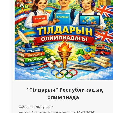
“Тілдарын” Республикадық
олимпиада
Хабарландырулар
Автор:
Алтынай Абылкасимова
10.03.2026