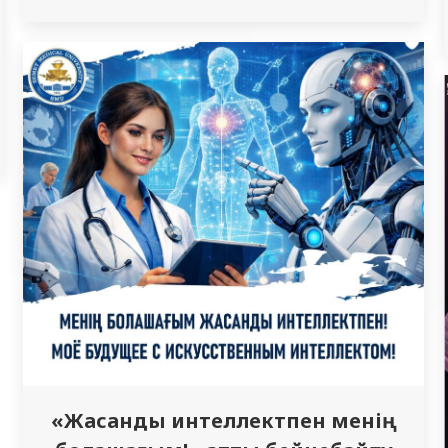
көлемінде олимпиада өткізеді. Өткізу күні
мен орны: 2026 жылғы 17 наурыз, сағат 11:00,
кафедраның конференц-залы. Қатысушы
топтар: қазіргі уақытта кафедрада білім
алып жатқан 713, 714, 715, 716, 720, 721
топтарының ЖТД-интерндері.
«Жасанды интеллектпен менің