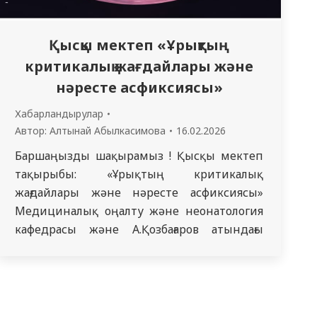
Қысқы мектеп «Ұрықтың
критикалық жағдайлары және
нәресте асфиксиясы»
Хабарландырулар
Автор:
Алтынай Абылкасимова
16.02.2026
Баршаңызды шақырамыз ! Қысқы мектеп
тақырыбы: «Ұрықтың критикалық
жағдайлары және нәресте асфиксиясы»
Медициналық оңалту және неонатология
кафедрасы және А.Қозбағаров атындағы
акушерия және гинекология кафедрасы
барлық резиденттарды Қысқы мектепке
қатысуға шақырады. Өтетін орны: Областық
перинаталды орталық Мекенжайы: