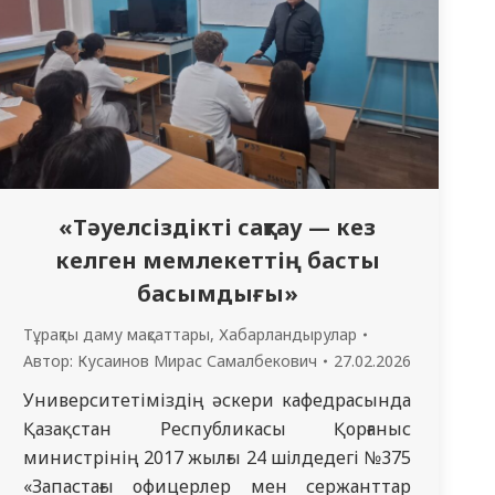
«Тәуелсіздікті сақтау — кез
келген мемлекеттің басты
басымдығы»
Тұрақты даму мақсаттары
,
Хабарландырулар
Автор:
Кусаинов Мирас Самалбекович
27.02.2026
Университетіміздің әскери кафедрасында
Қазақстан Республикасы Қорғаныс
министрінің 2017 жылғы 24 шілдедегі №375
«Запастағы офицерлер мен сержанттар