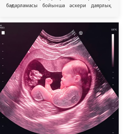
бағдарламасы бойынша әскери даярлық
қағидаларын бекіту туралы» бұйрығына
сәйкес оқуға қабылдау жалғасуда. Бұл жұмыс
«Қазақстан үшін басым мақсаттар. №5
Тұрақты даму мақсаты — Гендерлік
теңдік» жалпы ұранымен жүргізілуде.
Қазіргі әлемде бұл тақырып адамзат
қоғамын дамытудың негізгі басым
бағыттарының бірі…