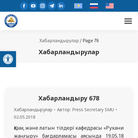
Facebook
YouTube
Instagram
Telegram
Linkedin
page
page
page
page
page
opens
opens
opens
opens
opens
in
in
in
in
in
new
new
new
new
new
Хабарландырулар
/
Page 76
window
window
window
window
window
Open toolbar
Хабарландырулар
Хабарландыру 678
Хабарландырулар
Автор:
Press Secretary SMU
02.05.2018
Қазақ және латын тілдері кафедрасы «Рухани
жаңғыру» бағдарламасы аясында 19.05.18