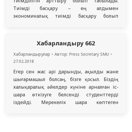
тиімділігін арттыру болып табылады.
Тиімді басқару – ең алдымен
экономикалық тиімді басқару болып
табылады.
Хабарландыру 662
Хабарландырулар
Автор:
Press Secretary SMU
27.02.2018
Егер сен жас əрі дарынды, ақылды жəне
шығармашыл болсаң, бізге қосыл. Біздің
халықаралық әйелдер күніне арналған іс-
шара өткізуге белсенді студенттерді
іздейді. Мерекелік шара көптеген
орындарда, əртүрлі күні ауқымды түрде
өтеді.