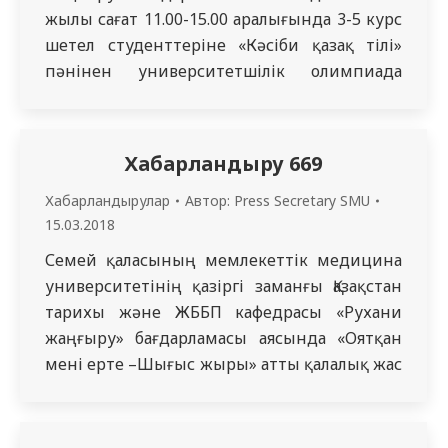
жылы сағат 11.00-15.00 аралығында 3-5 курс
шетел студенттеріне «Кәсіби қазақ тілі»
пәнінен университетшілік олимпиада
өткізілетінін хабарлайды.
Хабарландыру 669
Хабарландырулар
Автор:
Press Secretary SMU
15.03.2018
Семей қаласының мемлекеттік медицина
университетінің қазіргі заманғы Қазақстан
тарихы және ЖББП кафедрасы «Рухани
жаңғыру» бағдарламасы аясында «Оятқан
мені ерте –Шығыс жыры» атты қалалық жас
ақындар жыр-мүшайрасын
ұйымдастырады.