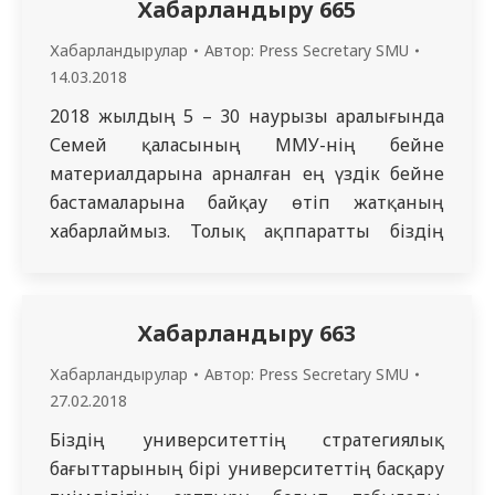
Хабарландыру 665
Хабарландырулар
Автор:
Press Secretary SMU
14.03.2018
2018 жылдың 5 – 30 наурызы аралығында
Семей қаласының ММУ-нің бейне
материалдарына арналған ең үздік бейне
бастамаларына байқау өтіп жатқаның
хабарлаймыз. Толық ақппаратты біздің
сайтымыздан қараныздар – www.ssmu.kz
Хабарландыру 663
Хабарландырулар
Автор:
Press Secretary SMU
27.02.2018
Біздің университеттің стратегиялық
бағыттарының бірі университеттің басқару