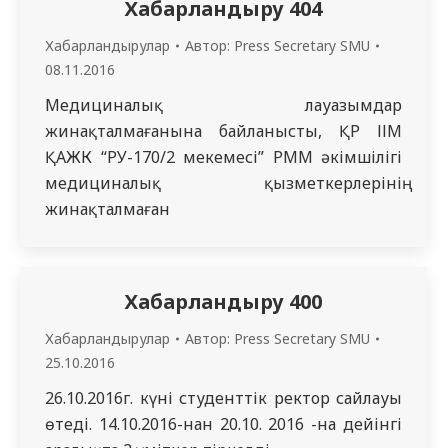
Хабарландыру 404
Хабарландырулар
Автор:
Press Secretary SMU
08.11.2016
Медициналық лауазымдар
жинақталмағанына байланысты, ҚР ІІМ
ҚАЖК “РУ-170/2 мекемесі” РММ әкімшілігі
медициналық қызметкерлерінің
жинақталмаған
Хабарландыру 400
Хабарландырулар
Автор:
Press Secretary SMU
25.10.2016
26.10.2016г. күні студенттік ректор сайлауы
өтеді. 14.10.2016-нан 20.10. 2016 -на дейінгі