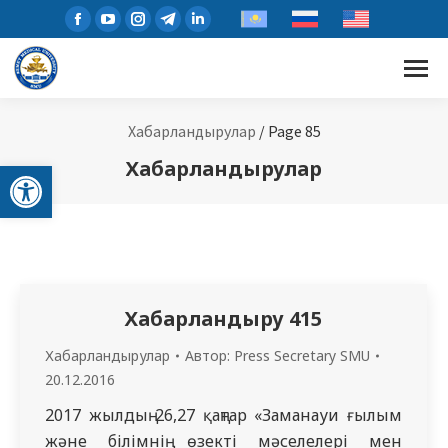
Facebook
YouTube
Instagram
Telegram
Linkedin
page
page
page
page
page
opens
opens
opens
opens
opens
in
in
in
in
in
new
new
new
new
new
Хабарландырулар
/
Page 85
window
window
window
window
window
Open toolbar
Хабарландырулар
Хабарландыру 415
Хабарландырулар
Автор:
Press Secretary SMU
20.12.2016
2017 жылдың 26,27 қаңтар «Заманауи ғылым
және білімнің өзекті мәселелері мен