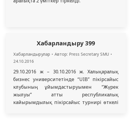
аралықта 2 үміткер тіркелді.
Хабарландыру 399
Хабарландырулар
Автор:
Press Secretary SMU
24.10.2016
29.10.2016 ж – 30.10.2016 ж. Халықаралық
бизнес университетінде “UIB” пікірсайыс
клубының ұйымдастыруымен “Жүрек
жылуы” атты республикалық
кайырымдылық пікірсайыс турнирі өткелі
отыр