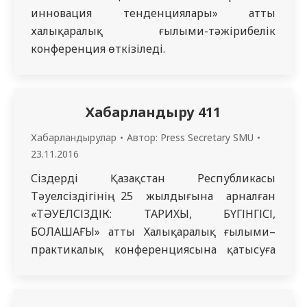
инновация тенденциялары» атты
халықаралық ғылыми-тәжірибелік
конференция өткізіледі.
Хабарландыру 411
Хабарландырулар
Автор:
Press Secretary SMU
23.11.2016
Сіздерді Қазақстан Республикасы
Тәуелсіздігінің 25 жылдығына арналған
«ТӘУЕЛСІЗДІК: ТАРИХЫ, БҮГІНГІСІ,
БОЛАШАҒЫ» атты Халықаралық ғылыми–
практикалық конференциясына қатысуға
шақырамыз.