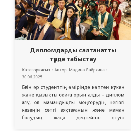
Дипломдарды салтанатты
түрде табыстау
Категориясыз
Автор:
Мадина Байрхина
30.06.2025
Бүгін әр студенттің өмірінде көптен күткен
және қызықты оқиға орын алды – диплом
алу, ол мамандықты меңгерудің негізгі
кезеңін сәтті аяқтағанын және маман
болудың жаңа деңгейіне өтуін
білдіреді.«Денсаулық сақтау бакалавры»