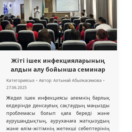
Жіті ішек инфекцияларының
алдын алу бойынша семинар
Категориясыз
Автор:
Алтынай Абылкасимова
27.06.2025
Жедел ішек инфекциясы әлемнің барлық
елдерінде денсаулық сақтаудың маңызды
проблемасы болып қала береді және
аурушаңдықтың, ауруханаға жатқызудың
және өлім-жітімнің жетекші себептерінің