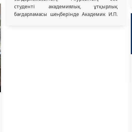
студенті академиялық ұтқырлық
бағдарламасы шеңберінде Академик И.П.
Павлов атындағы Рязань мемлекеттік
медицина университетінде (Рязань қ.,
Ресей) терапиялық бағыттағы өндірістік
тәжірибеден өтті. Тәжірибе барысында
студенттер клиникалық база негізінде
өткен сараптамалық семинарлар мен
шеберлік сабақтарына қатысты, заманауи
симуляторлар мен тренажерларда жұмыс
істеді, терапиялық бейіндегі…