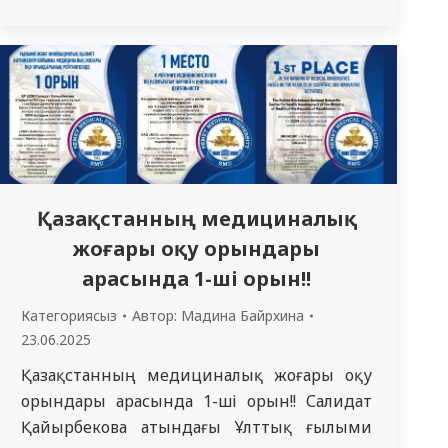
бірі болып табылады, әсіресе балалық
шақта. ДДҰ мәліметтері бойынша, әлемде
жыл сайын жедел диареяның шамамен 1,7
миллиард жағдайы тіркеледі және одан
бес жасқа дейінгі 525 мың бала қайтыс
болады. 27.06.2025 Ж. “Абай облысының
Жедел…
Қазақстанның медициналық
жоғары оқу орындары
арасында 1-ші орын!!
Категориясыз
Автор:
Мадина Байрхина
23.06.2025
Қазақстанның медициналық жоғары оқу
орындары арасында 1-ші орын!! Салидат
Қайырбекова атындағы Ұлттық ғылыми