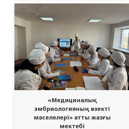
дәрежесі Медицина және педиатрия
мектебінің, Қоғамдық денсаулық сақтау,
стоматология, фармация және мейірбике
ісі мектебінің және шетелдік білім
алушылар мектебінің 765 түлегіне берілді.
Сонымен қатар, салтанатты…
«Медициналық
эмбриологияның өзекті
мәселелері» атты жазғы
мектебі