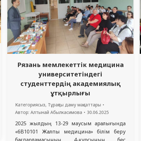
Рязань мемлекеттік медицина
университетіндегі
студенттердің академиялық
ұтқырлығы
Категориясыз
,
Тұрақты даму мақсаттары
Автор:
Алтынай Абылкасимова
30.06.2025
2025 жылдың 13-29 маусым аралығында
«6B10101 Жалпы медицина» білім беру
бағдарламасының 4-курсының бес