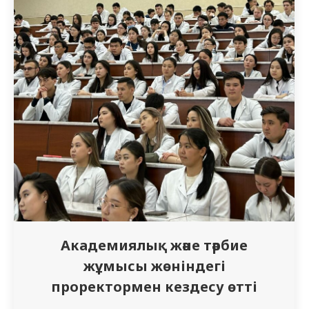
Академиялық және тәрбие
жұмысы жөніндегі
проректормен кездесу өтті