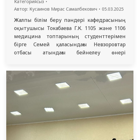
Категориясыз
Автор:
Кусаинов Мирас Самалбекович
05.03.2025
Жалпы білім беру пәндері кафедрасының
оқытушысы Токабаева Г.К. 1105 және 1106
медицина топтарының студенттерімен
бірге Семей қаласындағы Невзоровтар
отбасы атындағы бейнелеу өнері
мұражайына экскурсия жасады. Экскурсия
барысында студенттерді мұражай
қызметкері қарсы алып, мұражай
тарихымен таныстырды. Невзоровтар
мұражайы Қазақстандағы ең ірі бейнелеу
өнері мұражайларының бірі болып
табылады және мұнда қазақ, орыс,
батысеуропалық және шығыс елдерінің
көркемсурет…