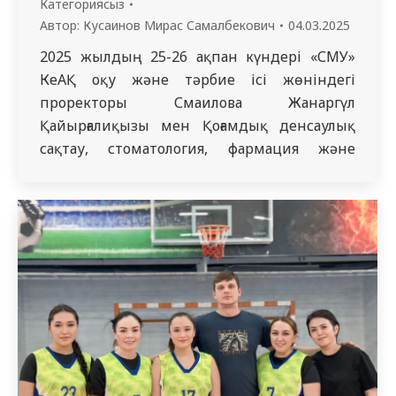
Категориясыз
Автор:
Кусаинов Мирас Самалбекович
04.03.2025
2025 жылдың 25-26 ақпан күндері «СМУ»
КеАҚ оқу және тәрбие ісі жөніндегі
проректоры Смаилова Жанаргүл
Қайырғалиқызы мен Қоғамдық денсаулық
сақтау, стоматология, фармация және
мейіргер ісі мектебінің 2-5 курс
студенттері арасында кездесу өтті. Іс-шара
барысында Смаилова Ж.Қ. білім
алушылардың академиялық өміріндегі
бірнеше маңызды сәттерге тоқталды. Ол ең
алдымен студенттердің университеттің
бет-бейнесі екенін, олардың сыртқы
келбеті мен…