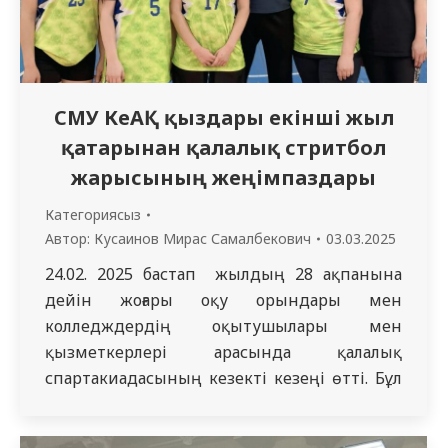
СМУ КеАҚ қыздары екінші жыл
қатарынан қалалық стритбол
жарысының жеңімпаздары
Категориясыз
Автор:
Кусаинов Мирас Самалбекович
03.03.2025
24.02. 2025 бастап жылдың 28 ақпанына
дейін жоғары оқу орындары мен
колледждердің оқытушылары мен
қызметкерлері арасында қалалық
спартакиадасының кезекті кезеңі өтті. Бұл
жолы қыздар стритбол бағдарламасы
бойынша сынға түсті. Бұл жарысқа екі топқа