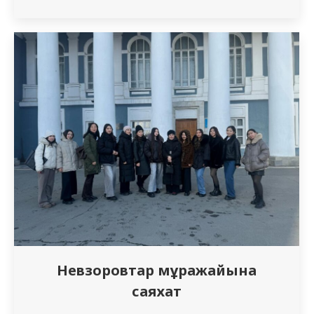
шараның мақсаты студенттерді осы
тәуелділіктердің негізгі ұғымдары,
сипаттамалары және салдарларымен
таныстыру болды. Іс-шара барысында
игромания және нашақорлық сияқты
тәуелділіктерден зардап шегетін
адамдардың мінез-құлқының түрлі
аспектілері, сондай-ақ мұндай адамдарға
көмек көрсету және емдеу…
Невзоровтар мұражайына
саяхат