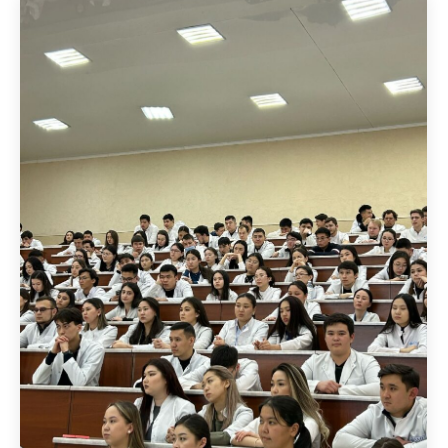
бөлінген 8 команда қатысты. СМУ КеАҚ
командасын мына командалар ұсынды:
Елькенова Ботагоз – кафедра молекулярной
биологии; Габитова Риналия – отдел
дополнительного и…