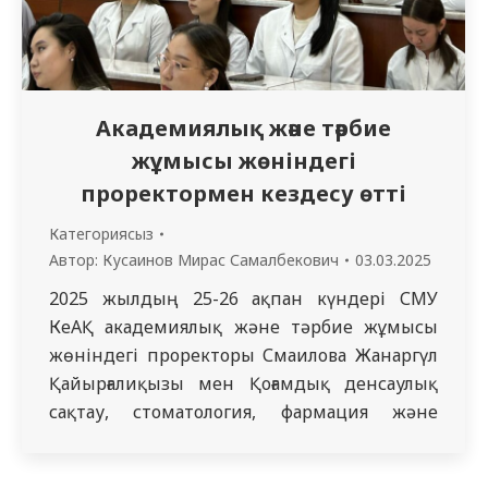
Академиялық және тәрбие
жұмысы жөніндегі
проректормен кездесу өтті
Категориясыз
Автор:
Кусаинов Мирас Самалбекович
03.03.2025
2025 жылдың 25-26 ақпан күндері СМУ
КеАҚ академиялық және тәрбие жұмысы
жөніндегі проректоры Смаилова Жанаргүл
Қайырғалиқызы мен Қоғамдық денсаулық
сақтау, стоматология, фармация және
мейіргер ісі мектебінің 2-5 курс білім
алушыларымен кездесу өткізді. Кездесу