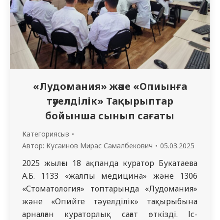
«Лудомания» және «Опиынға
тәуелділік» Тақырыптар
бойынша сынып сағаты
Категориясыз
Автор:
Кусаинов Мирас Самалбекович
05.03.2025
2025 жылғы 18 ақпанда куратор Букатаева
А.Б. 1133 «жалпы медицина» және 1306
«Стоматология» топтарында «Лудомания»
және «Опийге тәуелділік» тақырыбына
арналған кураторлық сағат өткізді. Іс-