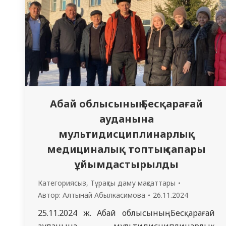
Абай облысының Бесқарағай
ауданына
мультидисциплинарлық
медициналық топтың сапары
ұйымдастырылды
Категориясыз
,
Тұрақты даму мақсаттары
Автор:
Алтынай Абылкасимова
26.11.2024
25.11.2024 ж. Абай облысының Бесқарағай
ауданына мультидисциплинарлық