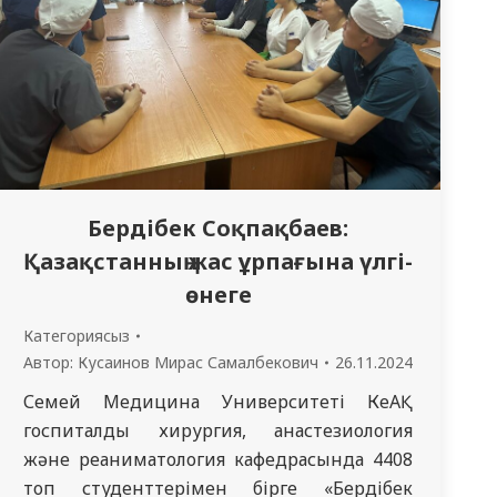
Бердібек Соқпақбаев:
Қазақстанның жас ұрпағына үлгі-
өнеге
Категориясыз
Автор:
Кусаинов Мирас Самалбекович
26.11.2024
Семей Медицина Университеті КеАҚ
госпиталды хирургия, анастезиология
және реаниматология кафедрасында 4408
топ студенттерімен бірге «Бердібек