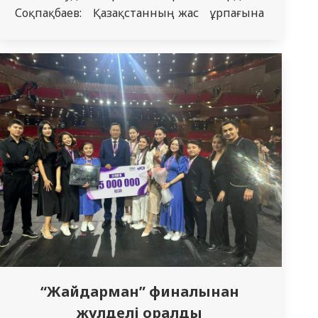
Соқпақбаев: Қазақстанның жас ұрпағына
үлгі-өнеге» тақырыбында домалақ үстел
жиыны өткізілді. Топ жетекшісі PhD,
доцент міндетін атқарушы Әуенов Медет
Әуенұлы. Домалақ үстелге кафедра
меңгерушісі м.ғ.д., профессор Аймагамбетов
М.Ж., кафедра профессоры Булегенов Т.А.,
оқу ісінің меңгерушісі Масалов А.Е. қатысты.
Бұл іс-шара тек…
“Жайдарман” финалынан
жүлделі оралды