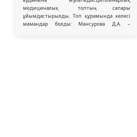
медициналық топтың сапары
ұйымдастырылды. Топ құрамында келесі
мамандар болды: Мансурова Д.А. –
кардиолог-дәрігер, терапия кафедрасының
меңгерушісі, PhD докторы, «СМУ» КеАҚ;
Асанова С.А. – пульмонолог-дәрігер,
«терапия кафедрасының ассистент, «СМУ»
КеАҚ; Шаханов Т.Е. – гастроэнтеролог-
дәрігер, медицина ғылымдарының
кандидаты, ішкі аурулар және
ревматология кафедрасының доценті,
«СМУ» КеАҚ; Жанаспаев М.А. – травматолог-
дәрігер,…