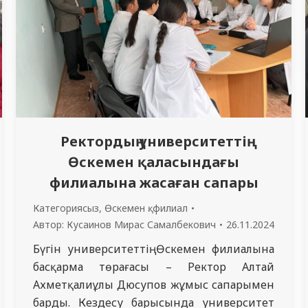
Ректордың университеттің
Өскемен қаласындағы
филиалына жасаған сапары
Категориясыз
,
Өскемен қ. филиал
Автор:
Кусаинов Мирас Самалбекович
26.11.2024
Бүгін университеттің Өскемен филиалына
басқарма төрағасы – Ректор Алтай
Ахметқалиұлы Дюсупов жұмыс сапарымен
барды. Кездесу барысында университет