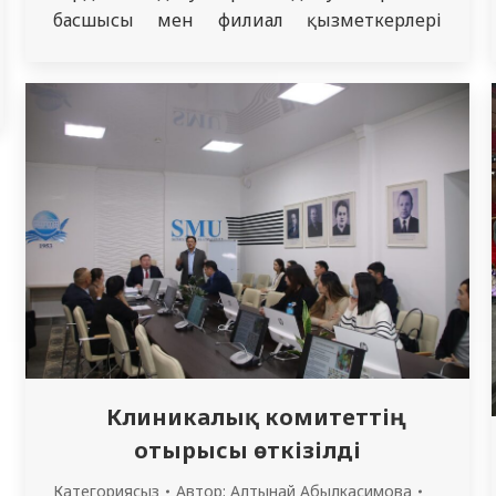
басшысы мен филиал қызметкерлері
филиалдың қазіргі жағдайы мен даму
перспективаларын, бірқатар өзекті
мәселелерді талқылады. Алтай
Ахметқалиұлы профессор-оқытушылар
құрамымен, қызметкерлермен, білім
алушылармен кездесіп, филиал ғимаратын
аралап, өзекті мәселелерді жеке бақылауға
алды. Сапар аясында Шығыс Қазақстан
облысы Денсаулық сақтау басқармасының…
Клиникалық комитеттің
отырысы өткізілді
Категориясыз
Автор:
Алтынай Абылкасимова