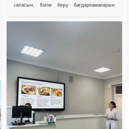
сапасын, білім беру бағдарламаларын
жүзеге асыру сапасын реттеу болып
табылады. 2024 жылдың 21 және 22
қарашасында комиссия төрағасы Олжаева
Р.Р., төраға орынбасары Ван О.Т., комиссия
мүшесі Тукинова А.Р. Инфекциялық аурулар,
дерматовенерология және иммунология
кафедрасындағы (3234 топ, қан және
лимфа жүйесінің патологиясы,…