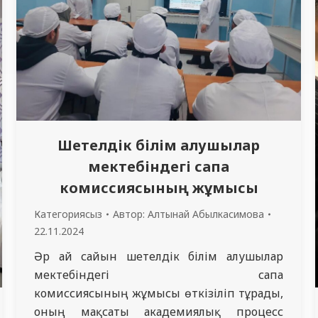
Шетелдік білім алушылар
мектебіндегі сапа
комиссиясының жұмысы
Категориясыз
Автор:
Алтынай Абылкасимова
22.11.2024
Әр ай сайын шетелдік білім алушылар
мектебіндегі сапа
комиссиясының жұмысы өткізіліп тұрады,
оның мақсаты академиялық процесс