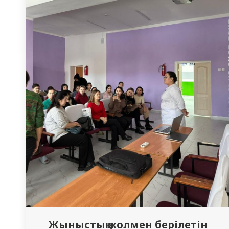
Жыныстық жолмен берілетін