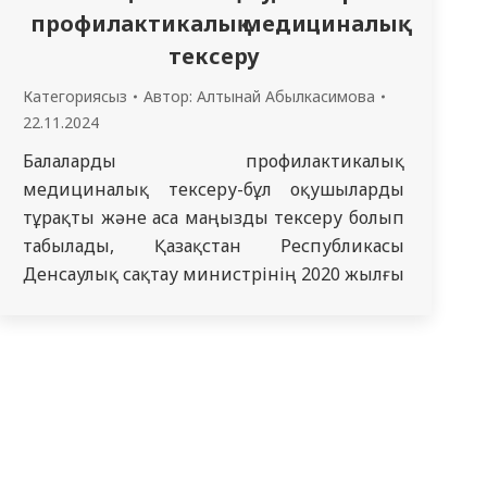
профилактикалық медициналық
тексеру
Категориясыз
Автор:
Алтынай Абылкасимова
22.11.2024
Балаларды профилактикалық
медициналық тексеру-бұл оқушыларды
тұрақты және аса маңызды тексеру болып
табылады, Қазақстан Республикасы
Денсаулық сақтау министрінің 2020 жылғы
15 желтоқсандағы № ҚР ДСМ-264/2020
бұйрығына сәйкес жүргізіледі.
Медициналық тексеру-бұл денсаулықты
қалыптастыруға және нығайтуға, ауруды
дер кезінде анықтауға және алдын-алуға
бағытталған уақтылы медициналық
тексеру. Тексерулер медициналық