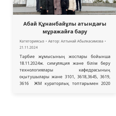
Сондай-ақ, ЖЖБА таралуын болдырмаудың
өзекті мәселелері және білім беру…
Абай Құнанбайұлы атындағы
мұражайға бару
Категориясыз
Автор:
Алтынай Абылкасимова
21.11.2024
Тәрбие жұмысының жоспары бойынша
18.11.2024ж. симуляция және білім беру
технологиялары кафедрасының
оқытушылары және 3101, 3618,3645, 3619,
3616 ЖМ кураторлық топтарымен 2020
жылы ҚР Президенті Қасым-Жомарт
Тоқаевтың бұйрығымен ақын және ойшыл
Абай Құнанбаевтың 175 жылдығына
арналған қайта құру жұмыстары