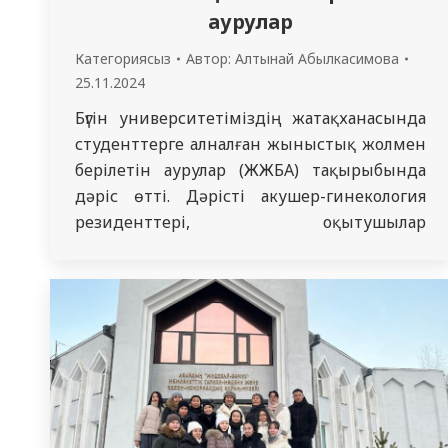
аурулар
Категориясыз
Автор:
Алтынай Абылкасимова
25.11.2024
Бүгін университетіміздің жатақханасында
студенттерге алналған жыныстық жолмен
берілетін аурулар (ЖЖБА) тақырыбында
дәріс өтті. Дәрісті акушер-гинекология
резиденттері, оқытушылар
жетекшілігімен жүргізді. Олар
инфекциялардың әртүрлі түрлері, олардың
белгілері, диагностикасы мен емдеу
әдістері туралы толық мәлімет берді.
Профилактикалық шаралар, қорғаныс
құралдарын пайдалану және тұрақты
медициналық тексерулердің
маңыздылығы туралы ерекше айтылды.