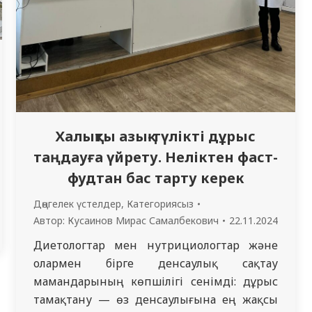
Халықты азық-түлікті дұрыс
таңдауға үйрету. Неліктен фаст-
фудтан бас тарту керек
Дөңгелек үстелдер
,
Категориясыз
Автор:
Кусаинов Мирас Самалбекович
22.11.2024
Диетологтар мен нутрициологтар және
олармен бірге денсаулық сақтау
мамандарының көпшілігі сенімді: дұрыс
тамақтану — өз денсаулығына ең жақсы