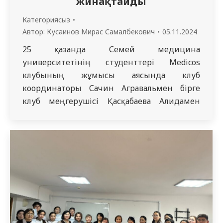
жинақтайды
емханалардың материалдық ресурстарын
Категориясыз
жақсарту, қызметкерлердің мәртебесі мен
Автор:
Кусаинов Мирас Самалбекович
05.11.2024
ынтасын…
25 қазанда Семей медицина
университетінің студенттері Medicos
клубының жұмысы аясында клуб
координаторы Сачин Агравальмен бірге
клуб меңгерушісі Қасқабаева Алидамен
бірге университеттік аурухананың
неврология және кардиология
бөлімшелеріне барды. Шариповна және
клуб тәлімгері Кириллова Елена Викторовна
қатысты. Оқушыларға науқасты
неврологиялық тексеру және ЭКГ түсіру
техникасы көрсетілді. Сондай-ақ 30 қазан
күні клуб мүшесі Утамов Мохаммад
Юсуфпен бірге 2…