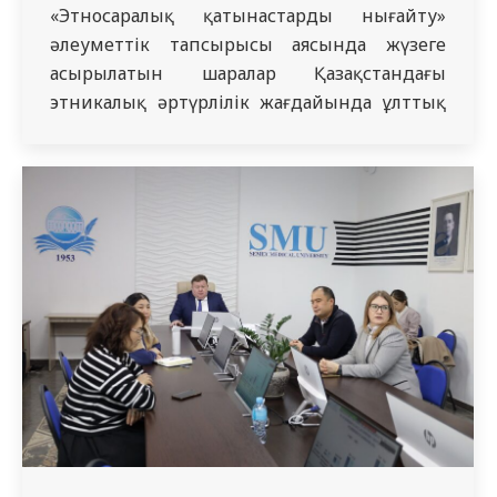
«Этносаралық қатынастарды нығайту»
әлеуметтік тапсырысы аясында жүзеге
асырылатын шаралар Қазақстандағы
этникалық әртүрлілік жағдайында ұлттық
бірлікті нығайту мақсатында көптеген
бастамаларға жол ашуда. Соның бірі –
Alikhan Bokeikhan University Әлеуметтік-
гуманитарлық пәндер кафедрасының
меңгерушісі, тарих ғылымдарының
кандидаты Аман Қапанұлының Семей
медицина университетінің студенттеріне
өткізген «Этникалық әртүрлілік
жағдайында ұлттық бірлікті сақтау мен
нығайту» тақырыбындағы…