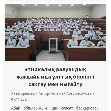
өнертабысты немесе пайдалы модельді
тіркеуден бұрын инновациялық
шешімдерді жасаудың ең ерте
кезеңдерінде жүргізілуі тиіс патенттік
зерттеулердің бөлігі. Патенттік іздестіру
өнертабыстың бірегейлік дәрежесін
тексеруге, оның қолданылу аясын, сондай-
ақ ілеспе және басқа салаларын…
Этникалық әралуандық
жағдайында ұлттық бірлікті
сақтау мен нығайту
Категориясыз
Автор:
Алтынай Абылкасимова
07.11.2024
Абай облысының ішкі саясат басқармасы