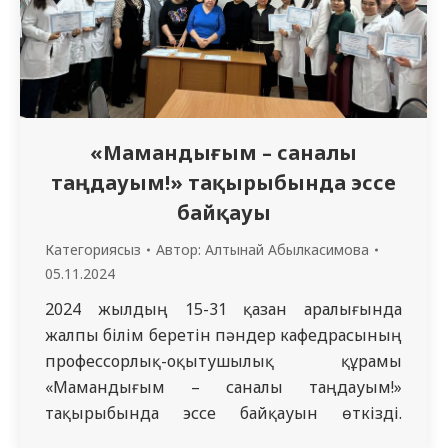
«Мамандығым – саналы
таңдауым!» тақырыбында эссе
байқауы
Категориясыз
Автор:
Алтынай Абылкасимова
05.11.2024
2024 жылдың 15-31 қазан аралығында
жалпы білім беретін пәндер кафедрасының
профессорлық-оқытушылық құрамы
«Мамандығым – саналы таңдауым!»
тақырыбында эссе байқауын өткізді.
Байқауға «Семей медицина университеті»