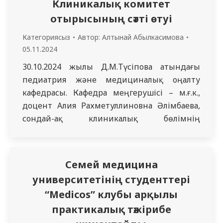
Клиникалық комитет
отырысының сәтті өтуі
Категориясыз
Автор:
Алтынай Абылкасимова
05.11.2024
30.10.2024 жылы Д.М.Түсіпова атындағы
педиатрия және медициналық оңалту
кафедрасы. Кафедра меңгерушісі – м.ғ.к.,
доцент Алия Рахметуллиновна Әлімбаева,
сондай-ақ клиникалық бөлімнің
ұйымдастырушылары НАО МАИ
клиникалық комитетінің отырысын
өткізді. – «Семей қаласындағы
Семей медицина
стационарлық педиатриялық көмектің
университетінің студенттері
жағдайы». Кездесудің мақсаты:
“Medicos” клубы арқылы
мамандандырылған қызметтер мен
практикалық тәжірибе
ресурстардың жетіспеушілігін қоса алғанда,
проблемаларды талқылау және шешу,