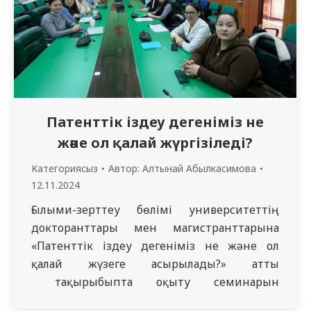
Патенттік іздеу дегеніміз не
және ол қалай жүргізіледі?
Категориясыз
Автор:
Алтынай Абылкасимова
12.11.2024
Ғылыми-зерттеу бөлімі университеттің
докторанттары мен магистранттарына
«Патенттік іздеу дегеніміз не және ол
қалай жүзеге асырылады?» атты
тақырыбыпта оқыту семинарын
ұйымдастырды. Патенттік іздеу – бұл