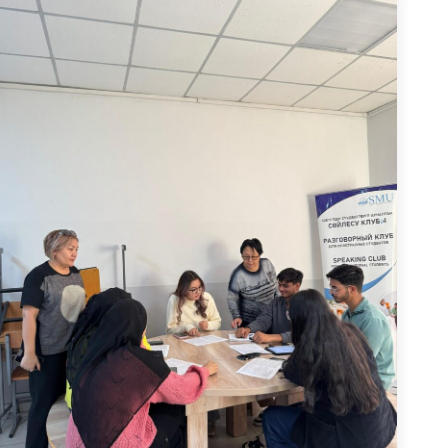
Қарттарымыз өмірдің сан алуан сынағынан
өтіп, мол тәжірибе жинақтаған, кейінгі
ұрпаққа ақыл-кеңес беріп, бағыт-бағдар
көрсететін данагөй тұлғалар. Олардың өмір
жолдары – ізгілік пен қайырымдылықтың
үлгісі. Қарттарымыздың…