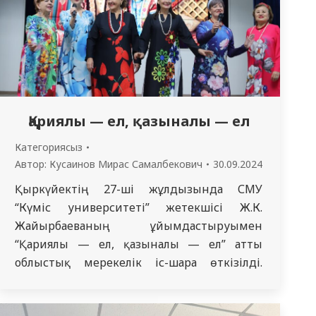
Қариялы — ел, қазыналы — ел
Категориясыз
Автор:
Кусаинов Мирас Самалбекович
30.09.2024
Қыркүйектің 27-ші жұлдызында СМУ
“Күміс университеті” жетекшісі Ж.К.
Жайырбаеваның ұйымдастыруымен
“Қариялы — ел, қазыналы — ел” атты
облыстық мерекелік іс-шара өткізілді.
Ардақты қарттарымыз – халқымыздың
алтын діңгегі, рухани байлығымыз.