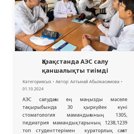
Қазақстанда АЭС салу
қаншалықты тиімді
Категориясыз
Автор:
Алтынай Абылкасимова
01.10.2024
АЭС салудағы ең маңызды мәселе
тақырыбында 30 қыркүйек күні
стоматология мамандығының 1305,
педиатрия мамандықтарының 1238,1239
топ студенттерімен кураторлық сағат