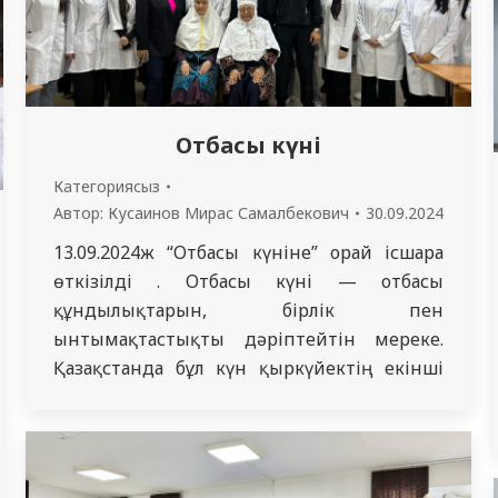
Отбасы күні
Категориясыз
Автор:
Кусаинов Мирас Самалбекович
30.09.2024
13.09.2024ж “Отбасы күніне” орай ісшара
өткізілді . Отбасы күні — отбасы
құндылықтарын, бірлік пен
ынтымақтастықты дәріптейтін мереке.
Қазақстанда бұл күн қыркүйектің екінші
жексенбісінде атап өтіледі. Мерекенің
мақсаты — отбасының қоғамдағы рөлін
күшейту және ата-ана мен бала арасындағы
қарым-қатынасты нығайту. Отбасы күні