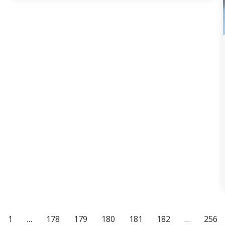
инновация лицейіне кәсіптік бағдарлау
жұмысын өткізіп қайтты. Осы лицейдің
11-сынып оқушылары медицина саласына
деген қызығушылықтары бар екендерін
айтып берілген ақпараттармен мұқият
танысты. Кездесу еркін тұрғыда сұрақ
жауап ретінде…
1
…
178
179
180
181
182
…
256