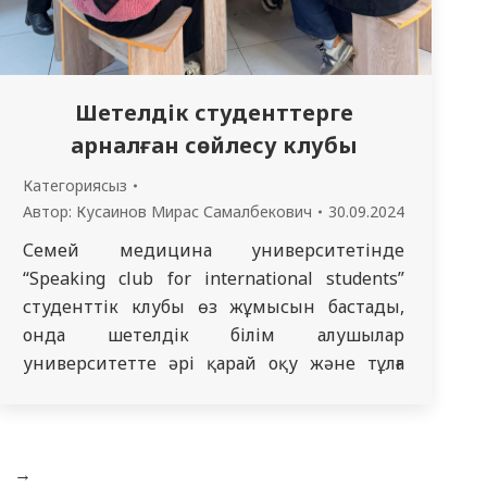
Шетелдік студенттерге
арналған сөйлесу клубы
Категориясыз
Автор:
Кусаинов Мирас Самалбекович
30.09.2024
Семей медицина университетінде
“Speaking club for international students”
студенттік клубы өз жұмысын бастады,
онда шетелдік білім алушылар
университетте әрі қарай оқу және тұлға
аралық қарым-қатынас үшін орыс тілін
үлкен қызығушылықпен оқиды. Осы клуб
аясында 2024 жылғы 25 қыркүйекте
→
симуляциялық және білім беру