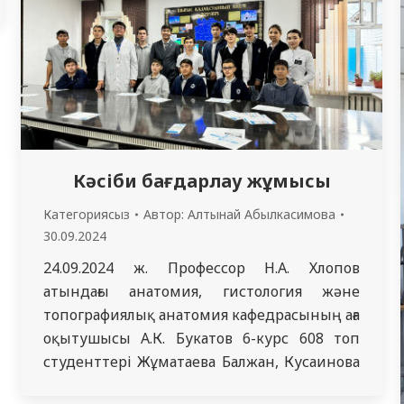
барысында түрлі іс-шаралар, фестивальдар
мен конкурстар ұйымдастырылады. Бұл
күн отбасы мүшелерінің бір-біріне көңіл
бөліп,…
Кәсіби бағдарлау жұмысы
Категориясыз
Автор:
Алтынай Абылкасимова
30.09.2024
24.09.2024 ж. Профессор Н.А. Хлопов
атындағы анатомия, гистология және
топографиялық анатомия кафедрасының аға
оқытушысы А.К. Букатов 6-курс 608 топ
студенттері Жұматаева Балжан, Кусаинова
Миланамен бірге қаламыздың Білім