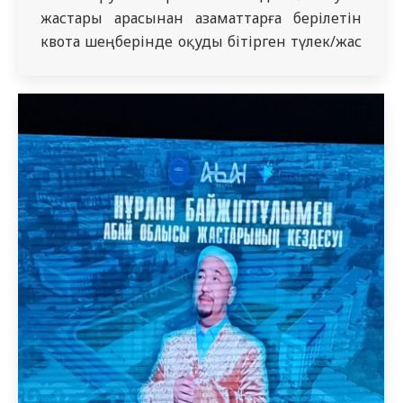
жастары арасынан азаматтарға берілетін
квота шеңберінде оқуды бітірген түлек/жас
мамандардың жұмыс орны жөніндегі
комиссия алғаш рет өтті. Аталған көмиссия
отырыстары алдыңғы жылдары Салидад
Қайырбекова атындағы ҰҒДСО Денсаулық
сақтау саласының кадр ресурстары
Обсерваториясының ұйымдастыруымен
өтетін, алайда 2023 жылдың 17 тамызында
өткен Ғылым және…