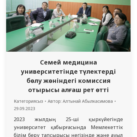
жолындағы қиын тағдырын баяндайды.
Көркем фильм жастардың патриоттық
рухын көтеруге бағытталған. Оқытушылар
мен студенттер фильмнен керемет әсер…
Семей медицина
университетінде түлектерді
бөлу жөніндегі комиссия
отырысы алғаш рет өтті
Категориясыз
Автор:
Алтынай Абылкасимова
29.09.2023
2023 жылдың 25-ші қыркүйегінде
университет қабырғасында Мемлекеттік
білім беру тапсырысы негізінде және ауыл