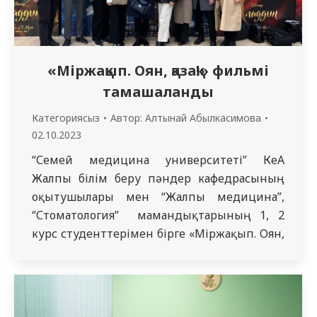
«Міржақып. Оян, қазақ!» фильмі
тамашаланды
Категориясыз
Автор:
Алтынай Абылкасимова
02.10.2023
“Семей медицина университеті” КеАҚ
Жалпы білім беру пәндер кафедрасының
оқытушылары мен “Жалпы медицина”,
“Стоматология” мамандықтарының 1, 2
курс студенттерімен бірге «Міржақып. Оян,
қазақ!» фильмін тамашалап қайтты. Тарихи
туынды Алаш қайраткері Міржақып
Дулатұлының 1909-1935 жылдардағы өмір
кезеңін қамтып, шығармашылық