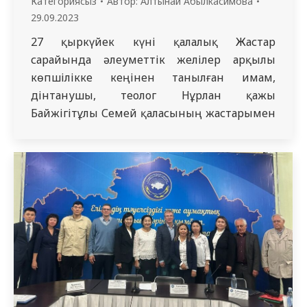
Категориясыз
Автор:
Алтынай Абылкасимова
29.09.2023
27 қыркүйек күні қалалық Жастар
сарайында әлеуметтік желілер арқылы
көпшілікке кеңінен танылған имам,
дінтанушы, теолог Нұрлан қажы
Байжігітұлы Семей қаласының жастарымен
кездесті. Кездесуде Нұрлан қажы егеменді
елдің болашағы – жастардың тәрбиесінен
бастап, отбасылық құндылықтар,
отбасындағы әкенің ролі, имандылық,
үлкенге құрмет, кішіге қызмет, жат ағым
зардабы, ел бірлігі, ата-баба дәстүрі,
қасиетті Ислам дінінің құндылықтары
туралы әсерлі…