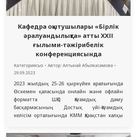
Кафедра оқытушылары «Бірлік
әралуандылықта» атты ХХІІ
ғылыми-тәжірибелік
конференциясында
Категориясыз
Автор:
Алтынай Абылкасимова
29.09.2023
2023 жылдың 25-26 қыркүйек аралығында
Өскемен қаласында онлайн және офлайн
форматта ШҚО Қоғамдық даму
басқармасының Достық үйі-Қоғамдық
келісім орталығында КММ Қазақстан халқы
Ассамблеясының ғылыми сараптамалық
тобы сондай-ақ Д.Серікбаев атындағы