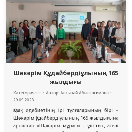
Шығыс Қазақстан техникалық
университетіжәне «DIGITAL SOCIAL
RESEARCH» Халықаралық ғылыми зерттеу
орталығының ұйымдастыруымен ХХІІ
халықаралық ғылыми-тәжірибелік
конференция болып өтті.
Конференция «Қазақстандағы және шектес
аумақтардағы этнодемографиялық
процестер» тақырыбында өтті. Сондай-ақ…
Шәкәрім Құдайбердіұлының 165
жылдығы
Категориясыз
Автор:
Алтынай Абылкасимова
29.09.2023
Қазақ әдебиетінің ірі тұлғаларының бірі –
Шәкәрім Құдайбердіұлының 165 жылдығына
арналған «Шәкәрім мұрасы – ұлттың асыл