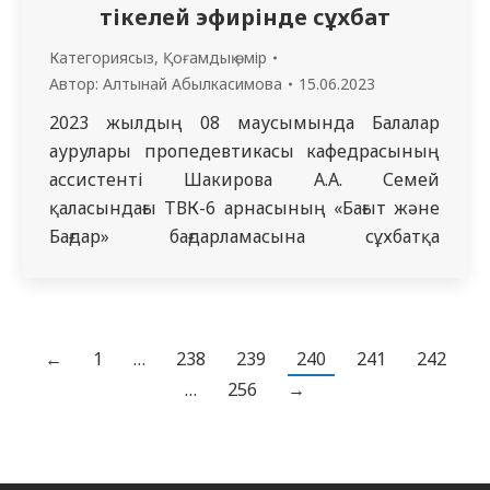
тікелей эфирінде сұхбат
Категориясыз
,
Қоғамдық өмір
Автор:
Алтынай Абылкасимова
15.06.2023
2023 жылдың 08 маусымында Балалар
аурулары пропедевтикасы кафедрасының
ассистенті Шакирова А.А. Семей
қаласындағы ТВК-6 арнасының «Бағыт және
Бағдар» бағдарламасына сұхбатқа
шақырылды. Сұхбатта «Жазғы уақытта
балаларда ең жиі кезедестін аурулардың
алдын алу» тақырыбында баланың дұрыс
тамақтануы мен бос уақытын қалай өткізуі
←
1
…
238
239
240
241
242
керектігі, кейбір аурулардың алдын алу
…
256
→
шаралары сияқты мәселелер талқыланды.
Сұхбат жайлы және жағымды ортада өтті…