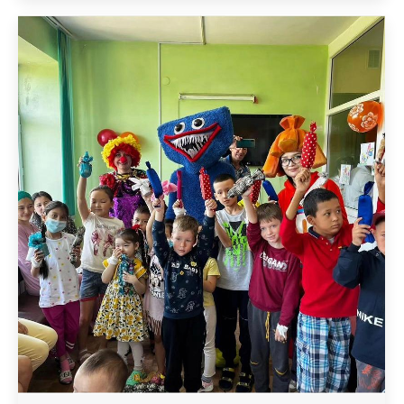
медицинаның дамуындағы биофизиканың
ролі» тақырыбында жазғы мектеп
ұйымдастырды. Бұл мектепті
ұйымдастырудағы мақсат – дүние жүзіндегі
ядролық медицинаның әртүрлі
аспектілерін, ядролық физиканың заманауи
жетістіктерін айқындау. Студенттер
берілген тақырыптар бойынша мәліметтер
жинап, Қазақстандағы ядролық медицина
істерінің қазіргі…