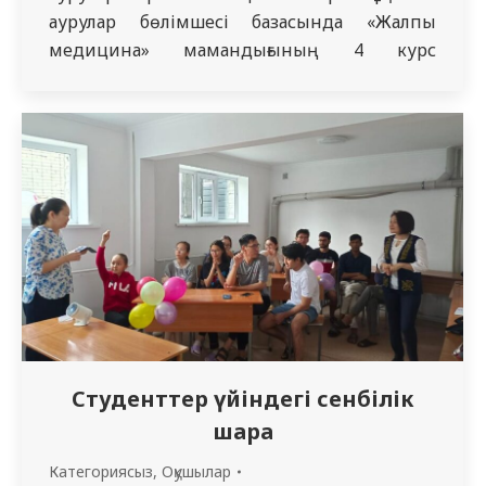
аурулар бөлімшесі базасында «Жалпы
медицина» мамандығының 4 курс
студенттері арасында «Балалар және
балалық шақтағы жұқпалы аурулар» атты
интегрирленген пәнаралық олимпиада
өткізілді. Бұл шараны ұйымдастырушылар:
Балалар аурулары пропедевтикасы
кафедрасы және Балалар жұқпалы аурулары
кафедрасының қызметкерлері. Олимпиада
үш тілде өтті және төрт кезеңнен тұрды:
сәлемдесу,…
Студенттер үйіндегі сенбілік
шара
Категориясыз
,
Оқушылар