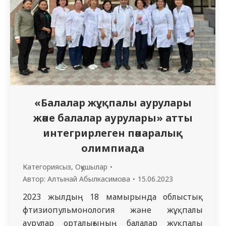
«Балалар жұқпалы аурулары
және балалар аурулары» атты
интегрирлеген пәнаралық
олимпиада
Категориясыз
,
Оқушылар
Автор:
Алтынай Абылкасимова
15.06.2023
2023 жылдың 18 мамырында облыстық
фтизиопульмонология және жұқпалы
аурулар орталығының балалар жұқпалы