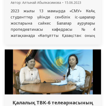
Автор:
Алтынай Абылкасимова
15.06.2023
2023 жылы 13 мамырда «СМУ» КеАқ
студенттер үйінде сенбілік іс-шаралар
жоспарына сәйкес Балалар аурулары
пропедевтикасы кафедрасы №4
жатақханада «Көпұлтты Қазақстан: оның
халықтарының салт-дәстүрлері мен
мәдениеті» тақырыбында «Своя игра»
викторинасын өткізді. Бұл іс-шараға
жатақханада тұратын барлық курс
студенттері шақырылды. Студенттер
викторинаға белсенді қатысып, 3 тілде
қойылған сұрақтарға жауап берді. Шара жылы
атмосферада өтіп, қатысушылар
мейірімділік, татулық,…
Қалалық ТВК-6 телеарнасының