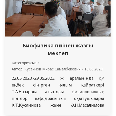
Биофизика пәнінен жазғы
мектеп
Категориясыз
Автор:
Кусаинов Мирас Самалбекович
16.06.2023
22.05.2023.-29.05.2023. ж. аралығында ҚР
еңбек сіңірген ғылым қайраткері
Т.А.Назарова атындағы физиологиялық
пәндер кафедрасының оқытушылары
К.Т.Кусаинова және Ә.Н.Масалимова
биофизика пәнінен «Ядролық