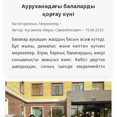
Ауруханадағы балаларды
қорғау күні
Категориясыз
,
Мерекелер
Автор:
Кусаинов Мирас Самалбекович
15.06.2023
Балалар әрқашан жаздың басын асыға күтеді.
Бұл жылы, демалыс және көптен күткен
мерекелер. Бірақ барлық балалардың өмірі
соншалықты алаңсыз емес. Көбісі дертке
шалдыққан, соның ішінде емделмейтін
дертке шалдыққандар бар. Балаларды қорғау
күні осы мәселелерді шешуге арналған.
Халықаралық балаларды қорғау күнін
мерекелеу қарсаңында кішкентай
емделушілерімізді қуанту мақсатында
ауруханада осы мерекеге арналған іс-
шаралар өткізілді. 2023 жылдың 31…