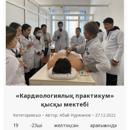
Ресейдің орталық аймағындағы ең ірі
университеттердің бірі. Университеттің
материалдық-техникалық базасына 20-ға
жуық дербес ғимарат, оның ішінде
кітапхана, базалық стоматологиялық
емхана, оқу-өндірістік дәріхана, виварий,
ОҒЗИ кіреді. Бағдарлама шеңберінде…
«Кардиологиялық практикум»
қысқы мектебі
Категориясыз
Автор:
Абай Нуржанов
27.12.2022
19 -23ші желтоқсан аралығында