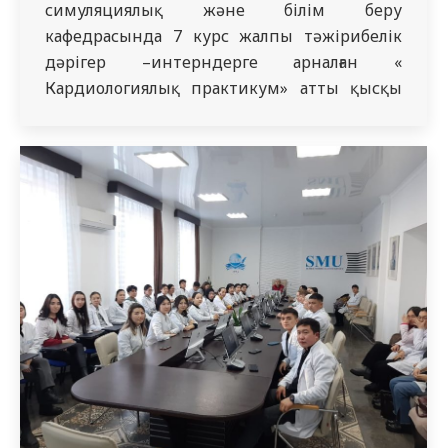
симуляциялық және білім беру
кафедрасында 7 курс жалпы тәжірибелік
дәрігер –интерндерге арналған «
Кардиологиялық практикум» атты қысқы
мектеп өткізілді. Бұл іс-шараның мақсаты
Harvey жүрек-өкпе пациентінің тренажерін
пайдалана отырып, жүрек-қан тамырлары
патологиясы ауруларын дифференциалды
диагностикалау бойынша теориялық білім
мен практикалық дағдыларды тереңдетіп
зерделеу және жетілдіру болып табылады.
Сондай-ақ, сабақ барысында ЭКГ-ны
мәлімдеу…