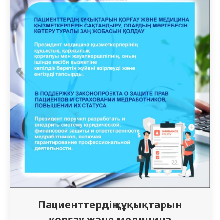
Владимировнаның “Жасушалық
технологиялар: тотығу стресін модельдеу
және анықтау тәсілдері” тақырыбында
мастер-классы өтті. Мастер-классты
ұйымдастыруға және оның жұмысына ҚР…
Пациенттердің құқықтарын
қорғау және медицина