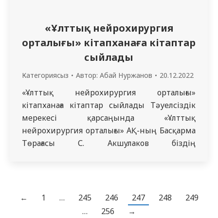
«Ұлттық нейрохирургия
орталығы» кітапханаға кітаптар
сыйлады
Категориясыз
Автор:
Абай Нуржанов
20.12.2022
«Ұлттық нейрохирургия орталығы»
кітапханаға кітаптар сыйлады Тәуелсіздік
мерекесі қарсаңында «Ұлттық
нейрохирургия орталығы» АҚ-ның Басқарма
Төрағасы С. Акшулаков біздің
университетпен арадағы достық қарым-
қатынастарға негізделген ұзақ мерзімді
ынтымақтастығымызды ескере отырып,
Қазақстан Республикасының игілігі үшін
←
1
…
245
246
247
248
249
жаңа жетістіктерге жете беруге және
…
256
→