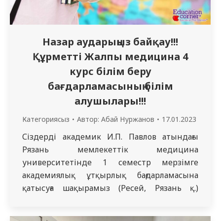
Назар аударыңыз байқау!!!
Құрметті Жалпы медицина 4
курс білім беру
бағдарламасының білім
алушылары!!!
Категориясыз
Автор:
Абай Нуржанов
17.01.2023
Сіздерді академик И.П. Павлов атындағы
Рязань мемлекеттік медицина
университетінде 1 семестр мерзімге
академиялық ұтқырлық бағдарламасына
қатысуға шақырамыз (Ресей, Рязань қ.)
Академик И. П. Павлов атындағы Рязань
мемлекеттік медицина университеті-