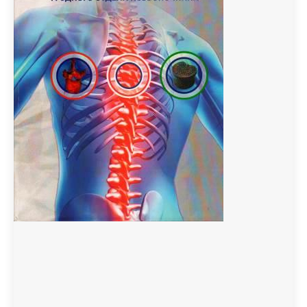
жауапкершілігін сақтандыруды енгізуге
байланысты заңнамалық жаңалықтарда
қарастырылған. Денсаулық сақтау
мәселелеріне қатысты түзетулер қазір
Мәжілісте…