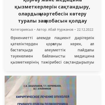
қызметкерлерін сақтандыру,
олардың мәртебесін көтеру
туралы заң жобасын қолдау
Категориясыз
Автор:
Абай Нуржанов
22.12.2022
Өркениетті әлемде пациент дәрігерлік
қателіктерден қорғалуы керек, ал
бастапқыда әлеуметтік пайдалы
тәуекелмен байланысты медицина
қызметкерінің тәжірибесі сақтандырылуы
керек. Медицина қызметкерлерін
құқықтық қорғау мәселелері Мемлекет
басшысының ерекше бақылауында.
Қазақстандықтарға медициналық көмек
көрсету салдарынан денсаулығына
келтірілген залал өтеледі. Мұндай норма
медицина қызметкерлерінің кәсіби