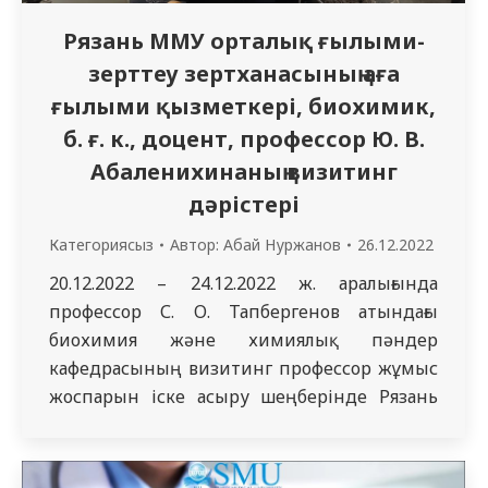
Рязань ММУ орталық ғылыми-
зерттеу зертханасының аға
ғылыми қызметкері, биохимик,
б. ғ. к., доцент, профессор Ю. В.
Абаленихинаның визитинг
дәрістері
Категориясыз
Автор:
Абай Нуржанов
26.12.2022
20.12.2022 – 24.12.2022 ж. аралығында
профессор С. О. Тапбергенов атындағы
биохимия және химиялық пәндер
кафедрасының визитинг профессор жұмыс
жоспарын іске асыру шеңберінде Рязань
ММУ орталық ғылыми-зерттеу
зертханасының аға ғылыми қызметкері,
биохимик, б. ғ. к., доценті Абаленихина Юлия