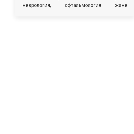
неврология, офтальмология және
оториноларингология кафедрасының
ассистенті Мубаракова К.Е. бакалавриат
студенттері мен 1 және 2 оқу жылындағы
резидент-дәрігерлер үшін ұйымдастырды.
Отырыс барысында 5 курс ЖМФ студенті
Тлеухан Т.С. «Созылмалы қабынбалы
демиелинизациялық полинейропатия
(СҚДП) және оның қант диабеті бар
пациенттердегі диагностика…