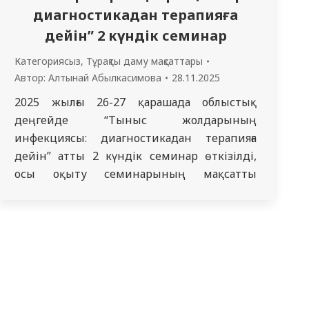
диагностикадан терапияға
дейін” 2 күндік семинар
Категориясыз
,
Тұрақты даму мақсаттары
Автор:
Алтынай Абылкасимова
28.11.2025
2025 жылғы 26-27 қарашада облыстық
деңгейде “Тыныс жолдарының
инфекциясы: диагностикадан терапияға
дейін” атты 2 күндік семинар өткізілді,
осы оқыту семинарының мақсатты
аудиториясы емдеу-алдын алу
мекемелерінің дәрігерлері, 1-ші оқу
жылының резидент-инфекционистері,
қазіргі уақытта пән бойынша оқитын ЖТД
602, 603 топ интерндері болды
“Ересектердегі жұқпалы аурулар”.
Семинардың трансляциясы СМУ КеАҚ бас