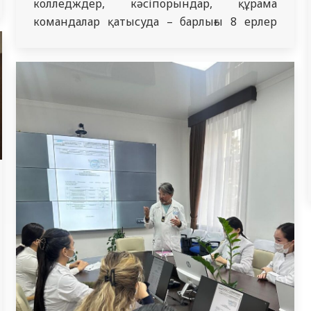
колледждер, кәсіпорындар, құрама
командалар қатысуда – барлығы 8 ерлер
және 5 әйелдер командасы. Біздің ЖОО-ны
бұл додада қыздар және ұлдардан құралған
екі команда таныстырады. Аталған жарыс
екінші жыл өткізіліп келетінімен, күннен-
күнге танымалдығы артып келеді.
Біріншілік желтоқсан айының ортасына
дейін жалғасып,…