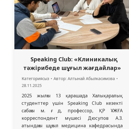
Speaking Club: «Клиникалық
тәжірибеде шұғыл жағдайлар»
Категориясыз
Автор:
Алтынай Абылкасимова
28.11.2025
2025 жылғы 13 қарашада Халықаралық
студенттер үшін Speaking Club кезекті
сабағы м. ғ. д, профессор, ҚР ҰЖҒА
корреспондент мүшесі Дюсупов А.З.
атындағы шұғыл медицина кафедрасында