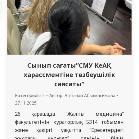
Сынып сағаты”СМУ КеАҚ
харассментіне төзбеушілік
саясаты”
Категориясыз
Автор:
Алтынай Абылкасимова
27.11.2025
26 қарашада “Жалпы медицина”
факультетінің кураторлық 5314 тобымен
және қазіргі уақытта “Ересетердегі
жұқпалы аурулар” пәнінің білім