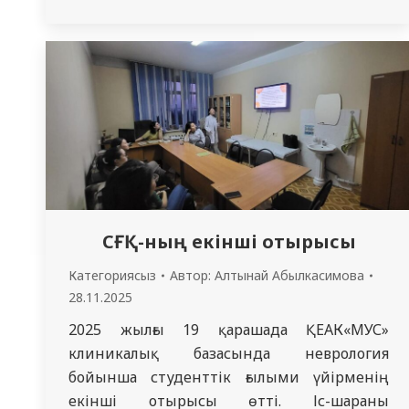
өткізілді. Сабақты кафедра ассистенттері
— PhD Акимжанова А.К. және Әукенова
Ж.Т., кафедра меңгерушісі, м. ғ. д, профессор
Дюсупов А.А. жетекшілігімен өткізді.
Кездесу тақырыбы — «Клиникалық
тәжірибеде шұғыл жағдайлар». Студенттер…
СҒҚ-ның екінші отырысы
Категориясыз
Автор:
Алтынай Абылкасимова
28.11.2025
2025 жылғы 19 қарашада ҚЕАК«МУС»
клиникалық базасында неврология
бойынша студенттік ғылыми үйірменің
екінші отырысы өтті. Іс-шараны