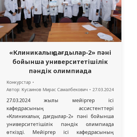
«Клиникалық дағдылар-2» пәні
бойынша университетішілік
пәндік олимпиада
Конкурстар
Автор:
Кусаинов Мирас Самалбекович
27.03.2024
27.03.2024 жылы мейіргер ісі
кафедрасының ассистенттері
«Клиникалық дағдылар-2» пәні бойынша
университетішілік пәндік олимпиада
өткізді. Мейіргер ісі кафедрасының