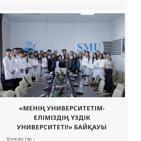
меңгерушісі Ж. М. Жуманбаева салтанатты
түрде сөз сөйлеп, барлық студенттер мен
әріптестерді олимпиаданың басталуымен
құттықтады. Олимпиадаға 2314, 2325, 2312
«Жалпы медицина» тобының студенттері
белсенді қатысты. Олимпиада үш
кезеңнен тұрды: 1-кезең Quiz сұрақтар; 2-
кезең ситуациялық жағдайларды талдау
және практикалық…
«МЕНІҢ УНИВЕРСИТЕТІМ-
ЕЛІМІЗДІҢ ҮЗДІК
УНИВЕРСИТЕТІ!» БАЙҚАУЫ
Конкурстар