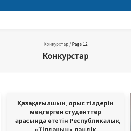
Конкурстар
/
Page 12
Конкурстар
Қазақ, ағылшын, орыс тілдерін
меңгерген студенттер
арасында өтетін Республикалық
«Тілдарын» пәндік