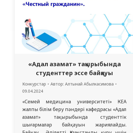
«Адал азамат» тақырыбында
студенттер эссе байқауы
Конкурстар
Автор:
Алтынай Абылкасимова
09.04.2024
«Семей медицина университеті» КЕАҚ
жалпы білім беру пәндері кафедрасы «Адал
азамат» тақырыбында студенттік
шығармалар байқауын жариялайды.
Байқау Әділетті Қазақстанды құру үшін