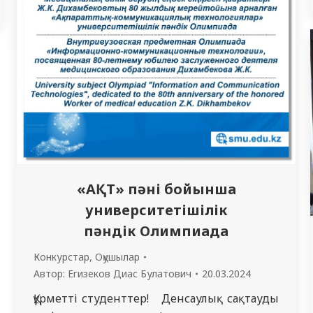
«АҚТ» пәні бойынша
университетішілік
пәндік Олимпиада
Конкурстар
,
Оқушылар
Автор:
Егизеков Диас Булатович
20.03.2024
Құрметті студенттер! Денсаулық сақтауды