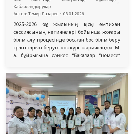
Хабарландырулар
Автор:
Темир Лазарев
05.01.2026
2025-2026 оқу жылының қысқы емтихан
сессиясының нәтижелері бойынша жоғары
білім алу процесінде босаған бос білім беру
гранттарын беруге конкурс жарияланды. М.
а. бұйрығына сәйкес “Бакалавр “немесе”
магистр “дәрежесін бере отырып, жоғары
немесе жоғары оқу орнынан кейінгі білімге
ақы төлеу үшін білім беру грантын беру
қағидаларын бекіту туралы” Қазақстан
Республикасы Ғылым және жоғары білім
министрінің 2023…