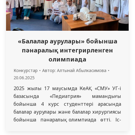
«Балалар аурулары» бойынша
пәнаралық интегрирленген
олимпиада
Конкурстар
Автор:
Алтынай Абылкасимова
20.06.2025
2025 жылы 17 маусымда КеАҚ «СМУ» УГ-і
базасында «Педиатрия» мамандығы
бойынша 4 курс студенттері арасында
балалар аурулары және балалар хирургиясы
бойынша пәнаралық олимпиада өтті. Іс-
шараға педиатрия саласында терең