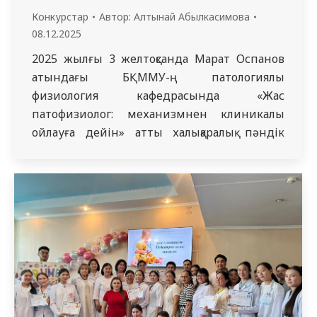
Конкурстар
Автор:
Алтынай Абылкасимова
08.12.2025
2025 жылғы 3 желтоқсанда Марат Оспанов
атындағы БҚММУ-ң патологиялық
физиология кафедрасында «Жас
патофизиолог: механизмнен клиникалық
ойлауға дейін» атты халықаралық пәндік
олимпиада онлайн форматта өтті. Іс-шараға
«Медицина» мамандығының «Семей
медицина университеті» КеАҚ-ның 4-курс
студенттері қатысты. Олимпиаданың
мақсаты – патологиялық физиология пәнінің
негізгі бөлімдерін терең меңгеру,
клиникалық ойлау қабілетін қалыптастыру
және медициналық жоғары оқу орындары
студенттерінің зерттеушілік…