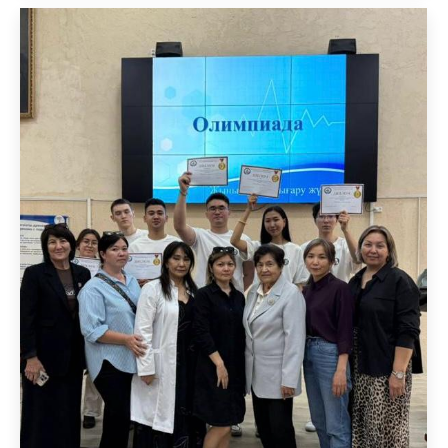
теориялық білімдері мен жоғары
практикалық дағдыларын көрсеткен үздік
студенттер қатысты. Олимпиада теориялық
және практикалық кезеңдерден тұрды,
оның барысында қатысушылар балалар
жасындағы аурулар диагностикасы және
жүргізу тактикасы бойынша…