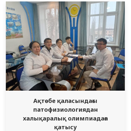
өткізілді. Олимпиадаға 7-курс интерндері
арасынан 7 қатысушы белсенді түрде
қатысып, өз білімдері мен тәжірибелік
дағдыларын көрсетіп, бәсекелестік
жағдайда сыннан өтті. Байқау үш кезеңнен
тұрды: 1. Іріктеу…
Ақтөбе қаласындағы
патофизиологиядан
халықаралық олимпиадаға
қатысу