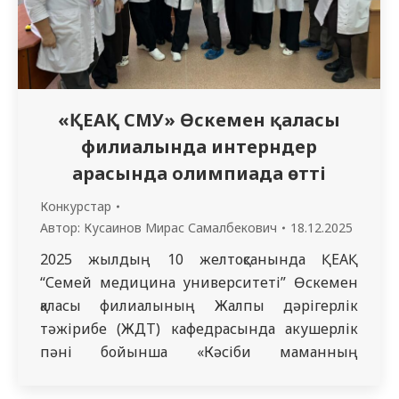
«ҚЕАҚ СМУ» Өскемен қаласы
филиалында интерндер
арасында олимпиада өтті
Конкурстар
Автор:
Кусаинов Мирас Самалбекович
18.12.2025
2025 жылдың 10 желтоқсанында ҚЕАҚ
“Семей медицина университеті” Өскемен
қаласы филиалының Жалпы дәрігерлік
тәжірибе (ЖДТ) кафедрасында акушерлік
пәні бойынша «Кәсіби маманның
қалыптасуы» атты кафедраішілік олимпиада
жоғары деңгейде ұйымдастырылып, сәтті