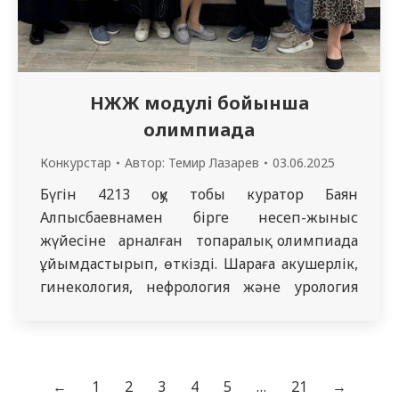
НЖЖ модулі бойынша
олимпиада
Конкурстар
Автор:
Темир Лазарев
03.06.2025
Бүгін 4213 оқу тобы куратор Баян
Алпысбаевнамен бірге несеп-жыныс
жүйесіне арналған топаралық олимпиада
ұйымдастырып, өткізді. Шараға акушерлік,
гинекология, нефрология және урология
пәндерін қамтитын үш топ қатысты.
Олимпиада кәсіби құзыреттіліктерді,
клиникалық ойлауды және командалық
жұмысты дамытуға бағытталған.
←
1
2
3
4
5
…
21
→