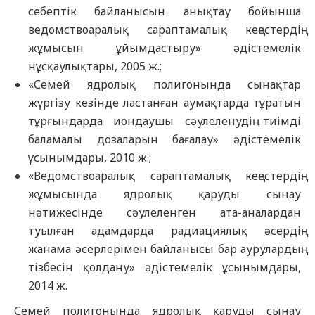
себептік байланысын анықтау бойынша
ведомствоаралық сараптамалық кеңестердің
жұмысын ұйымдастыру» әдістемелік
нұсқаулықтары, 2005 ж.;
«Семей ядролық полигонында сынақтар
жүргізу кезінде ластанған аумақтарда тұратын
тұрғындарда иондаушы сәулеленудің тиімді
баламалы дозаларын бағалау» әдістемелік
ұсынымдары, 2010 ж.;
«Ведомствоаралық сараптамалық кеңестердің
жұмысында ядролық қаруды сынау
нәтижесінде сәулеленген ата-аналардан
туылған адамдарда радиациялық әсердің
жанама әсерлерімен байланысы бар аурулардың
тізбесін қолдану» әдістемелік ұсынымдары,
2014 ж.
Семей полигонында ядролық қаруды сынау