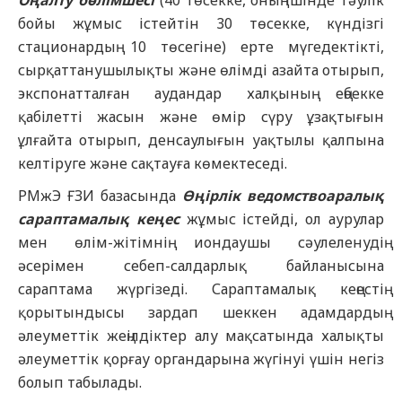
Оңалту бөлімшесі
(40 төсекке, оның ішінде тәулік
бойы жұмыс істейтін 30 төсекке, күндізгі
стационардың 10 төсегіне) ерте мүгедектікті,
сырқаттанушылықты және өлімді азайта отырып,
экспонатталған аудандар халқының еңбекке
қабілетті жасын және өмір сүру ұзақтығын
ұлғайта отырып, денсаулығын уақтылы қалпына
келтіруге және сақтауға көмектеседі.
РМжЭ ҒЗИ базасында
Өңірлік ведомствоаралық
сараптамалық кеңес
жұмыс істейді, ол аурулар
мен өлім-жітімнің иондаушы сәулеленудің
әсерімен себеп-салдарлық байланысына
сараптама жүргізеді. Сараптамалық кеңестің
қорытындысы зардап шеккен адамдардың
әлеуметтік жеңілдіктер алу мақсатында халықты
әлеуметтік қорғау органдарына жүгінуі үшін негіз
болып табылады.