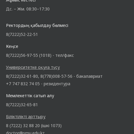
Дс. – Жм. 08:30–17:30
Ректордың қабылдау бөлмесі
8(7222)52-22-51
Кеңсе
8(7222)56-97-55 (1018) - тел/факс
Университетке оқуға түсу
8(7222)32-61-80, 8(778)008-57-56 - бакалавриат
+7 747 832 74 05 - резидентура
Мемлекеттік сатып алу
8(7222)32-65-81
Біліктілікті арттыру
8 (7222) 32 88 20 (ішкі 1073)
doctor@smu.edu.kz