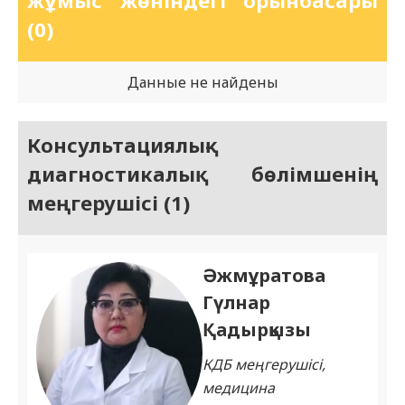
жұмыс жөніндегі орынбасары
(0)
Данные не найдены
Консультациялық-
диагностикалық бөлімшенің
меңгерушісі (1)
Әжмұратова
Гүлнар
Қадырқызы
КДБ меңгерушісі,
медицина