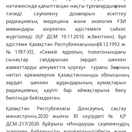
нәтижесінде қалыптасқан нақты тұлғалардың жеке
тиімді сәулелену дозаларын есептеу
радиациялық медицина және экология ҒЗИ
мамандары әзірлеген әдістемеге сәйкес
жүргізіледі (ҚР ДСМ 19.11.2010 ж.бекіткен). Бұл
әдістеме Қазақстан Республикасының 18.12.1992 ж.
№1787-XII, «Семей ядролық полигонындағы
сынақтар салдарынан зардап шеккен
азаматтарды әлеуметтік қорғау» туралы Заңының
негізгі ережелеріне Қазақстанның үш облысының
зардап шеккен аудандарының аумақтарын
радиациялық қауіпі бар аймақтарына бөлу
бөлігінде бейімделген.
Қазақстан Республикасы Денсаулық сақтау
министрінің 2020 жылғы 30 сәуірдегі № ҚР
ДСМ-217/2020 бұйрығы «Иондаушы сәулеленудің
әсерімен байланысты аурулардың тізбесін және