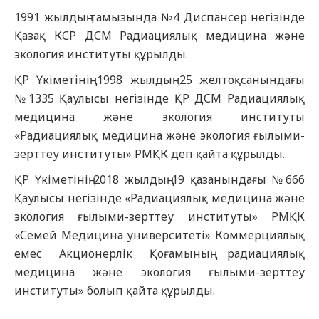
1991 жылдың тамызында №4 Диспансер негізінде
Қазақ КСР ДСМ Радиациялық медицина және
экология институты құрылды.
ҚР Үкіметінің 1998 жылдың 25 желтоқсанындағы
№1335 Қаулысы негізінде ҚР ДСМ Радиациялық
медицина және экология институты
«Радиациялық медицина және экология ғылыми-
зерттеу институты» РМҚК деп қайта құрылды.
ҚР Үкіметінің 2018 жылдың 19 қазанындағы №666
Қаулысы негізінде «Радиациялық медицина және
экология ғылыми-зерттеу институты» РМҚК
«Семей Медицина университеті» Коммерциялық
емес Акционерлік Қоғамының радиациялық
медицина және экология ғылыми-зерттеу
институты» болып қайта құрылды.