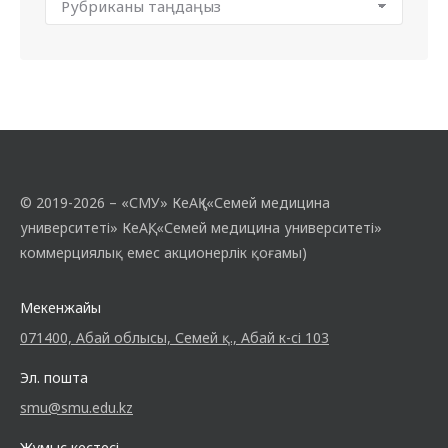
© 2019-2026 – «СМУ» КеАҚ («Семей медицина
университеті» КеАҚ, «Семей медицина университеті»
коммерциялық емес акционерлік қоғамы)
Мекенжайы
071400, Абай облысы, Семей қ., Абай к-сі 103
Эл. пошта
smu@smu.edu.kz
Жұмыс кестесі