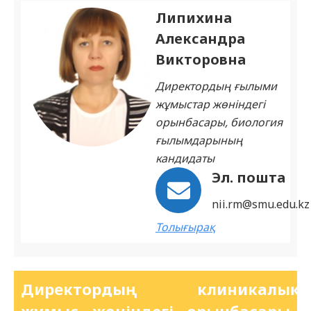
Липихина
Александра
Викторовна
Директордың ғылыми
жұмыстар жөніндегі
орынбасары, биология
ғылымдарының
кандидаты
Эл. пошта
nii.rm@smu.edu.kz
Толығырақ
Директордың клиникалық