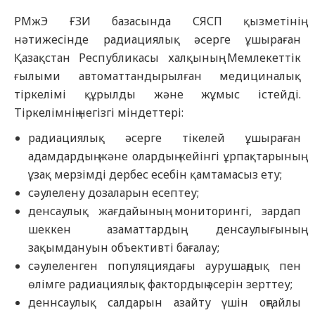
РМжЭ ҒЗИ базасында СЯСП қызметінің
нәтижесінде радиациялық әсерге ұшыраған
Қазақстан Республикасы халқының Мемлекеттік
ғылыми автоматтандырылған медициналық
тіркелімі құрылды және жұмыс істейді.
Тіркелімнің негізгі міндеттері:
радиациялық әсерге тікелей ұшыраған
адамдардың және олардың кейінгі ұрпақтарының
ұзақ мерзімді дербес есебін қамтамасыз ету;
сәулелену дозаларын есептеу;
денсаулық жағдайының мониторингі, зардап
шеккен азаматтардың денсаулығының
зақымдануын объективті бағалау;
сәулеленген популяциядағы аурушаңдық пен
өлімге радиациялық фактордың әсерін зерттеу;
деннсаулық салдарын азайту үшін оңтайлы