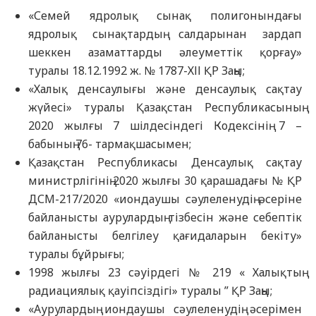
«Семей ядролық сынақ полигонындағы
ядролық сынақтардың салдарынан зардап
шеккен азаматтарды әлеуметтік қорғау»
туралы 18.12.1992 ж. № 1787-ХІІ ҚР Заңы;
«Халық денсаулығы және денсаулық сақтау
жүйесі» туралы Қазақстан Республикасының
2020 жылғы 7 шілдесіндегі Кодексінің 7 –
бабының 76- тармақшасымен;
Қазақстан Республикасы Денсаулық сақтау
министрлігінің 2020 жылғы 30 қарашадағы № ҚР
ДСМ-217/2020 «иондаушы сәулеленудің әсеріне
байланысты аурулардың тізбесін және себептік
байланысты белгілеу қағидаларын бекіту»
туралы бұйрығы;
1998 жылғы 23 сәуірдегі № 219 « Халықтың
радиациялық қауіпсіздігі» туралы ” ҚР Заңы;
«Аурулардың иондаушы сәулеленудің әсерімен