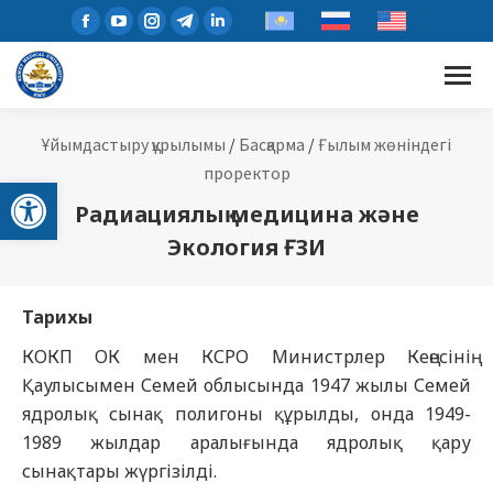
Ұйымдастыру құрылымы
/
Басқарма
/
Ғылым жөніндегі
проректор
Open toolbar
Радиациялық медицина және
Экология ҒЗИ
Тарихы
КОКП ОК мен КСРО Министрлер Кеңесінің
Қаулысымен Семей облысында 1947 жылы Семей
ядролық сынақ полигоны құрылды, онда 1949-
1989 жылдар аралығында ядролық қару
сынақтары жүргізілді.