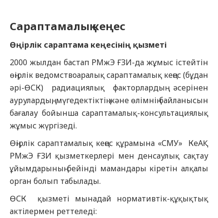
Сараптамалық кеңес
Өңірлік сараптама кеңесінің қызметі
2000 жылдан бастап РМжЭ ҒЗИ-да жұмыс істейтін
өңірлік ведомствоаралық сараптамалық кеңес (бұдан
әрі-ӨСК) радиациялық факторлардың әсерінен
аурулардың, мүгедектіктің және өлімнің байланысын
бағалау бойынша сараптамалық-консультациялық
жұмыс жүргізеді.
Өңірлік сараптамалық кеңес құрамына «СМУ» КеАҚ
РМжЭ ҒЗИ қызметкерлері мен денсаулық сақтау
ұйымдарының бейінді мамандары кіретін алқалы
орган болып табылады.
ӨСК қызметі мынадай нормативтік-құқықтық
актілермен реттеледі: