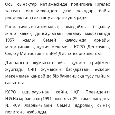
Осы сынақтар нәтижесінде полигонға іргелес
жатқан елді-мекендер ұзақ жылдар бойы
радиоактивті ластану әсеріне ұшырады.
Радиациялық-гигиеналық жағдайды бақылау
және халық денсаулығын бағалау мақсатында
1957 жылы Семей қаласында арнайы
медициналық құпия мекеме – КСРО Денсаулық
Сақтау Министрлігінің №4 Диспансері ашылды.
Диспансер жұмысын «Аса құпия» грифімен
жүргізді. СЯП жұмысын басқаратын Әскери
мекемемен қандай да бір байланысқа түсу тыйым
салынды.
КСРО ыдырауынан кейін, ҚР Президенті
Н.Ә.Назарбаевтың 1991 жылдың 29 тамызындағы
№409 Жарлығымен Семей ядролық сынақ
полигоны жабылды.