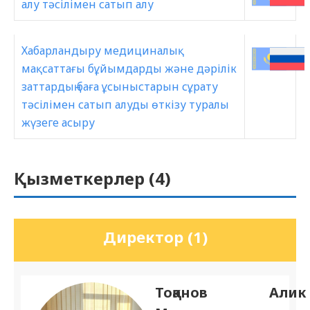
алу тәсілімен сатып алу
Хабарландыру медициналық
мақсаттағы бұйымдарды және дәрілік
заттардың баға ұсыныстарын сұрату
тәсілімен сатып алуды өткізу туралы
жүзеге асыру
Қызметкерлер (
4
)
Директор (1)
Тоқанов Алик