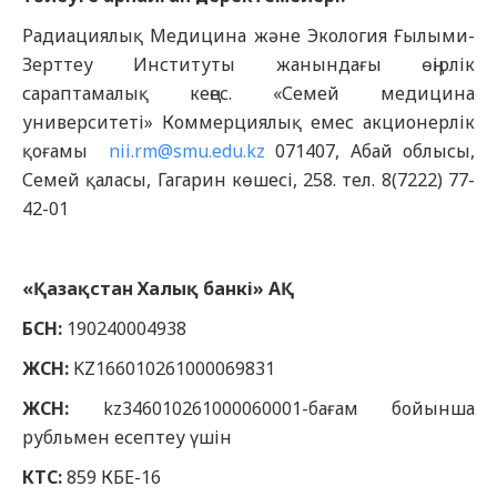
Радиациялық Медицина және Экология Ғылыми-
Зерттеу Институты жанындағы өңірлік
сараптамалық кеңес. «Семей медицина
университеті» Коммерциялық емес акционерлік
қоғамы
nii.rm@smu.edu.kz
071407, Абай облысы,
Семей қаласы, Гагарин көшесі, 258. тел. 8(7222) 77-
42-01
«Қазақстан Халық банкі» АҚ
БСН:
190240004938
ЖСН:
KZ166010261000069831
ЖСН:
kz346010261000060001-бағам бойынша
рубльмен есептеу үшін
КТС:
859 КБЕ-16