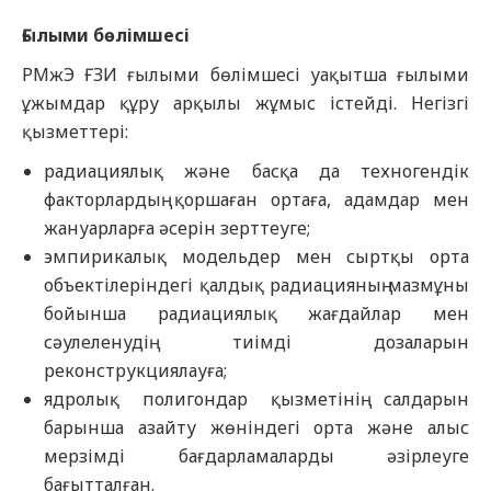
Ғылыми бөлімшесі
РМжЭ ҒЗИ ғылыми бөлімшесі уақытша ғылыми
ұжымдар құру арқылы жұмыс істейді. Негізгі
қызметтері:
радиациялық және басқа да техногендік
факторлардың қоршаған ортаға, адамдар мен
жануарларға әсерін зерттеуге;
эмпирикалық модельдер мен сыртқы орта
объектілеріндегі қалдық радиацияның мазмұны
бойынша радиациялық жағдайлар мен
сәулеленудің тиімді дозаларын
реконструкциялауға;
ядролық полигондар қызметінің салдарын
барынша азайту жөніндегі орта және алыс
мерзімді бағдарламаларды әзірлеуге
бағытталған.