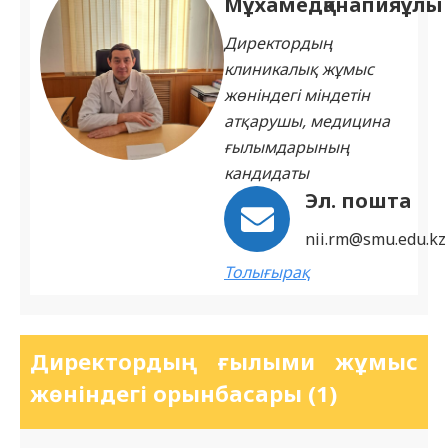
Мұхамедқанапияұлы
Директордың
клиникалық жұмыс
жөніндегі міндетін
атқарушы, медицина
ғылымдарының
кандидаты
Эл. пошта
nii.rm@smu.edu.kz
Толығырақ
Директордың ғылыми жұмыс
жөніндегі орынбасары (1)