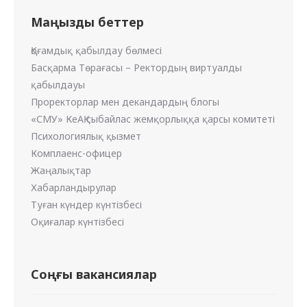
Маңызды беттер
Қоғамдық қабылдау бөлмесі
Басқарма Төрағасы – Ректордың виртуалды
қабылдауы
Проректорлар мен декандардың блогы
«СМУ» КеАҚ сыбайлас жемқорлыққа қарсы комитеті
Психологиялық қызмет
Комплаенс-офицер
Жаңалықтар
Хабарландырулар
Туған күндер күнтізбесі
Оқиғалар күнтізбесі
Соңғы вакансиялар