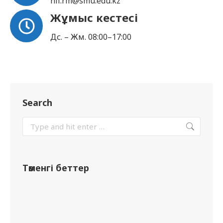
nii.rm@smu.edu.kz
Жұмыс кестесі
Дс. – Жм. 08:00–17:00
Search
Төменгі беттер