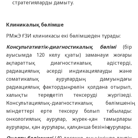
стратегияларды дамыту.
Клиникалық бөлімше
РМжЭ ҒЗИ клиникасы екі бөлімшеден тұрады:
Консультативтік-диагностикалық бөлімі
(бір
ауысымда 120 келу қуаты) заманауи жоғары
ақпараттық диагностикалық әдістерді,
радиациялық әсерді индикациялауды және
соматикалық аурулардың дамуындағы
радиациялық фактордың рөлін қолдана отырып,
халықты тереңдетіп тексеруді жүргізеді.
Консультациялық-диагностикалық бөлімшенің
міндеттері ерте тексеру болып табылады:
онкологиялық аурулар, жүрек-қан тамырлары
аурулары, қан аурулары, қалқанша безінің аурулары.