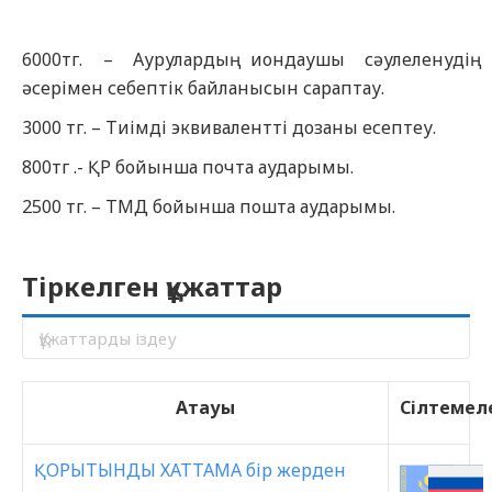
6000тг. – Аурулардың иондаушы сәулеленудің
әсерімен себептік байланысын сараптау.
3000 тг. – Тиімді эквивалентті дозаны есептеу.
800тг .- ҚР бойынша почта аударымы.
2500 тг. – ТМД бойынша пошта аударымы.
Тіркелген құжаттар
Атауы
Сілтемел
ҚОРЫТЫНДЫ ХАТТАМА бір жерден