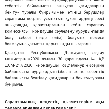
себептік байланысты анықтау қағидаларын
бекіту» туралы бұйрығымен өтініш берушілер
сараптама кеңесіне ұсынатын құжаттардың тізбесі
анықталды, қарастырғаннан кейін сараптау
комиссиясы иондаушы сәулелену аурудың пайда
болу себебі (әлде өлім) болуына немесе
болмауына қатысты қорытынды шығарады.
Қазақстан Республикасы Денсаулық сақтау
министрінің 2020 жылғы 30 қарашадағы № ҚР
ДСМ-217/2020 «иондаушы сәулеленудің әсеріне
байланысты аурулардың тізбесін және себептік
байланысты белгілеу қағидаларын бекіту»туралы
бұйрығы.
Сараптамалық кеңестің қызметтеріне ақы
төлеуге арналған деректемелері: