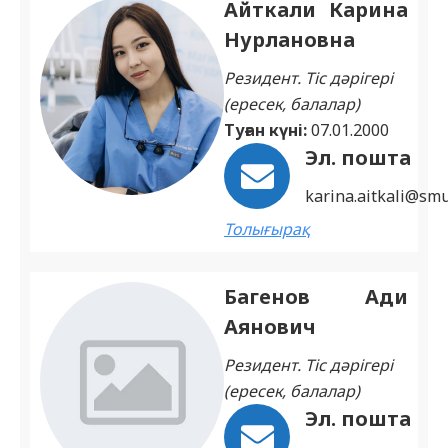
Айткали Карина
Нурлановна
Резидент. Тіс дәрігері
(ересек, балалар)
Туған күні:
07.01.2000
Эл. пошта
karina.aitkali@smu
Толығырақ
Багенов Ади
Аянович
Резидент. Тіс дәрігері
(ересек, балалар)
Эл. пошта