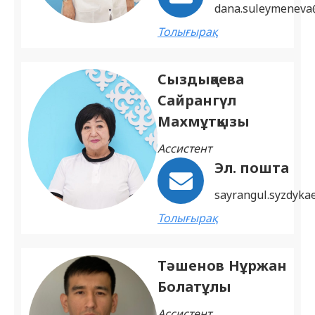
dana.suleymeneva
Толығырақ
Сыздықаева
Сайрангүл
Махмұтқызы
Ассистент
Эл. пошта
sayrangul.syzdyka
Толығырақ
Тәшенов Нұржан
Болатұлы
Ассистент