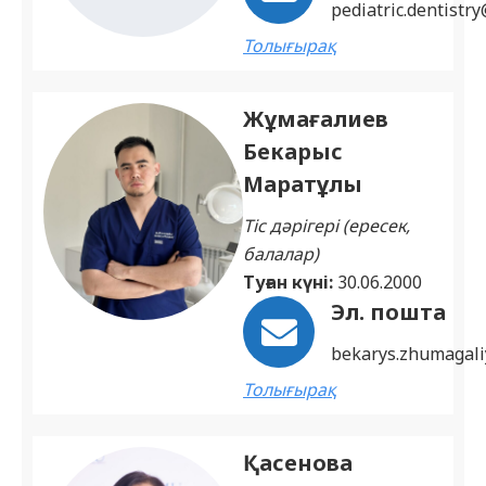
pediatric.dentistr
Толығырақ
Жұмағалиев
Бекарыс
Маратұлы
Тіс дәрігері (ересек,
балалар)
Туған күні:
30.06.2000
Эл. пошта
bekarys.zhumagal
Толығырақ
Қасенова