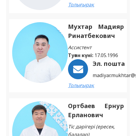
Толығырақ
Мухтар Мадияр
Ринатбекович
Ассистент
Туған күні:
17.05.1996
Эл. пошта
madiyar.mukhtar@
Толығырақ
Ортбаев Ернур
Ерланович
Тіс дәрігері (ересек,
балалар)