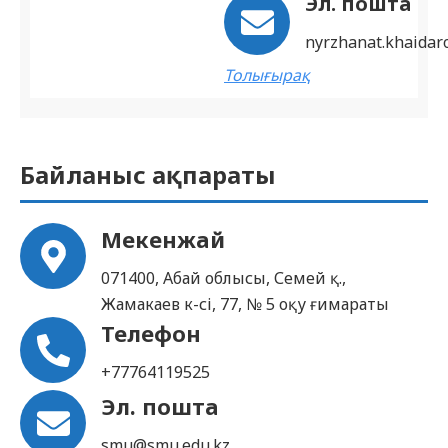
Эл. пошта
nyrzhanat.khaida
Толығырақ
Байланыс ақпараты
Мекенжай
071400, Абай облысы, Семей қ.,
Жамакаев к-сі, 77, № 5 оқу ғимараты
Телефон
+77764119525
Эл. пошта
smu@smu.edu.kz