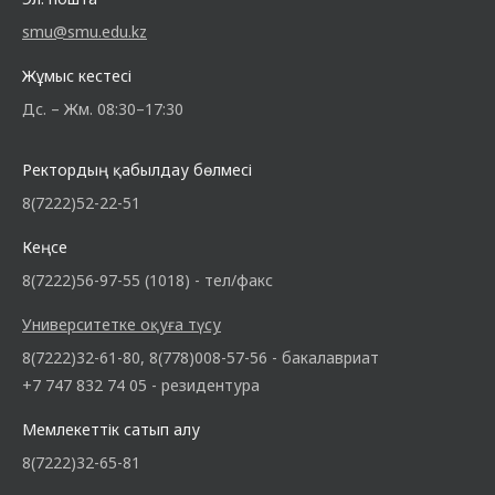
smu@smu.edu.kz
Жұмыс кестесі
Дс. – Жм. 08:30–17:30
Ректордың қабылдау бөлмесі
8(7222)52-22-51
Кеңсе
8(7222)56-97-55 (1018) - тел/факс
Университетке оқуға түсу
8(7222)32-61-80, 8(778)008-57-56 - бакалавриат
+7 747 832 74 05 - резидентура
Мемлекеттік сатып алу
8(7222)32-65-81