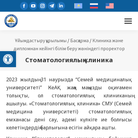
Ұйымдастыру құрылымы
/
Басқарма
/
Клиника және
дипломнан кейінгі білім беру жөніндегі проректор
Open toolbar
Стоматологиялық клиника
2023 жылдың 31 наурызда “Семей медициналық
университеті” КеАҚ жаңа маңызды оқиғамен
толықты, ол стоматологиялық клиниканың
ашылуы. «Стоматологиялық клиника» СМУ (Семей
медицина университеті) стоматологиялық
емханасы дені сау, әдемі күлкіге ие болғысы
келетіндердің барлығына есігін айқара ашты.