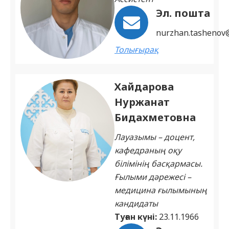
Эл. пошта
nurzhan.tashenov
Толығырақ
Хайдарова
Нуржанат
Бидахметовна
Лауазымы – доцент,
кафедраның оқу
білімінің басқармасы.
Ғылыми дәрежесі –
медицина ғылымының
кандидаты
Туған күні:
23.11.1966