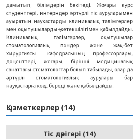
дамытып, білімдерін бекітеді. Жоғары курс
студенттері, интерндер әртүрлі тіс ауруларымен
ауыратын науқастарды клиникалық тәлімгерлер
мен оқытушылардың жетекшілігімен қабылдайды.
Клиникалық тәлімгерлер, оқытушылар
стоматологиялық пәндер және жақ-бет
хирургиясы кафедрасының профессорлары,
доценттері, жоғары, бірінші медициналық
санаттағы стоматологтар болып табылады, олар да
әртүрлі стоматологиялық аурулары бар
науқастарға кеңес береді және қабылдайды.
Қызметкерлер (
14
)
Тіс дәрігері (14)