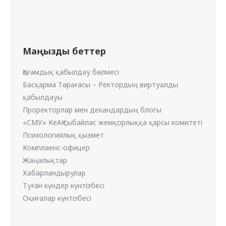
Маңызды беттер
Қоғамдық қабылдау бөлмесі
Басқарма Төрағасы – Ректордың виртуалды
қабылдауы
Проректорлар мен декандардың блогы
«СМУ» КеАҚ сыбайлас жемқорлыққа қарсы комитеті
Психологиялық қызмет
Комплаенс-офицер
Жаңалықтар
Хабарландырулар
Туған күндер күнтізбесі
Оқиғалар күнтізбесі