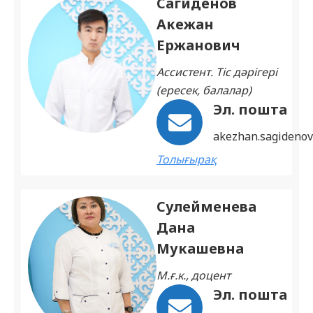
Сагиденов
Акежан
Ержанович
Ассистент. Тіс дәрігері
(ересек, балалар)
Эл. пошта
akezhan.sagideno
Толығырақ
Сулейменева
Дана
Мукашевна
М.ғ.к., доцент
Эл. пошта