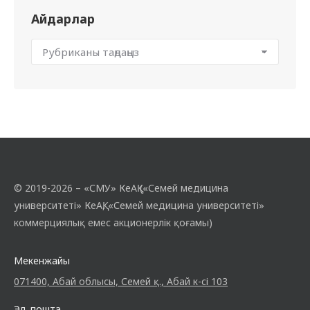
Айдарлар
© 2019-2026 – «СМУ» КеАҚ («Семей медицина
университеті» КеАҚ, «Семей медицина университеті»
коммерциялық емес акционерлік қоғамы)
Мекенжайы
071400, Абай облысы, Семей қ., Абай к-сі 103
Эл. пошта