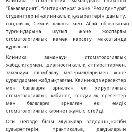
Клиника “Стоматология” мамандығы бойынша
“Бакалавриат”, “Интернатура” және “Резидентура”
студенттерінің клиникалық құзыреттерін дамыту,
сондай-ақ Семей қаласы мен Абай облысының
тұрғындарына шұғыл және жоспарлы
стоматологиялық көмек көрсету мақсатында
құрылған.
Клиника заманауи стоматологиялық
жабдықтармен, диагностикалық аппараттармен,
заманауи пломбалау материалдарымен және
құралдармен жабдықталған. Клиникада ересектер
мен балаларға арналған екі хирургиялық
стоматологиялық кабинет, сондай-ақ ересектер
мен балаларға арналған екі емдік
стоматологиялық кабинет жұмыс істейді.
Осы негізде білім алушылар өздерінің кәсіби
құзыреттерін, практикалық дағдыларын