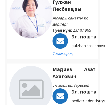
Гүлжан
Лесбекқызы
Жоғары санатты тіс
дәрігері
Туған күні:
23.10.1965
Эл. пошта
gulzhan.kassenov
Толығырақ
Мадиев Азат
Ахатович
Тіс дәрігері (ересек)
Эл. пошта
pediatric.dentistr