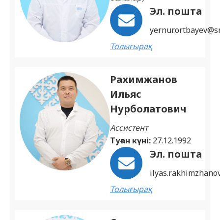
Эл. пошта
yernur.ortbayev@s
Толығырақ
Рахимжанов
Ильяс
Нурболатович
Ассистент
Туған күні:
27.12.1992
Эл. пошта
ilyas.rakhimzhano
Толығырақ