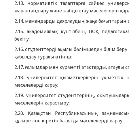
2.13. нормативтік талаптарға сәйкес универ
жарақтандыру және жабдықтау мәселелерін қара
2.14. мамандарды даярлаудың жаңа бағыттарын 
2.15. академиялық күнтізбені, ПОҚ педагоги
бекіту;
2.16. студенттерді ақылы бөлімшеден білім беру
қабылдау туралы өтініш;
2.17. ғалымдар мен құрметті атақтарды, атаулы
2.18. университет қызметкерлерін үкіметтік 
мәселелерді қарау;
2.19. университет студенттерінің, оқытушыла
мәселелерін қарастыру;
2.20. Қазақстан Республикасының заңнамас
құзыретіне кіретін басқа да мәселелерді қарау.