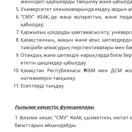
жөніндегі қаулыларды талқылау және қабылда
Университет клиникаларында емдеу-алдын ал
“СМУ” КЕАҚ-да жаңа ақпараттық және педа
қабылдау;
Қаржылық қолдауды қамтамасыз ету, универс
Қазақстанның, жақын және алыс шетелдерді
тәжірибе алмасудың перспективалары мен ба
Отандық және шетелдік нарықтарда білім беру
ететін шешімдер қабылдау.
Қазақстан Республикасы ҒЖБМ мен ДСМ жо
нәтижелерін талқылау;
Есептерді тыңдау.
Ғылыми кеңестің функциялары
1. Ғылыми кеңес “СМУ” КеАҚ қызметінің негізг
бағыттарын айқындайды.