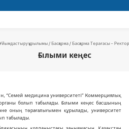
Ұйымдастыру құрылымы
/
Басқарма
/
Басқарма Төрағасы – Ректо
Ғылыми кеңес
атын, “Семей медицина университеті” Коммерциялық
 органы болып табылады. Ғылыми кеңес басшының
әне оның төрағалығымен құрылады, университет
ып табылады.
бликасының қолданыстағы заңнамасын, Қазақстан