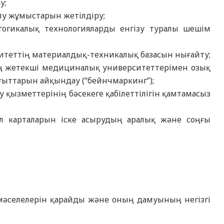
у;
у жұмыстарын жетілдіру;
гогикалық технологияларды енгізу туралы шешім
итеттің материалдық-техникалық базасын нығайту;
ң жетекші медициналық университеттерімен озық
ғыттарын айқындау (“бейнчмаркинг”);
 қызметтерінің бәсекеге қабілеттілігін қамтамасыз
л карталарын іске асырудың аралық және соңғы
і мәселелерін қарайды және оның дамуының негізгі