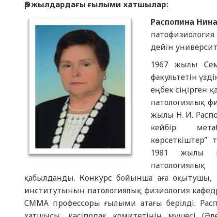
Әр жылдардағы ғылыми хатшылар:
Распопина Нин
патофизиология
дейін университ
1967 жылы Сем
факультетін үзд
еңбек сіңірген қ
патологиялық ф
жылы Н. И. Расп
кейбір мета
көрсеткіштер” 
1981 жылы на
патологиялық
қабылданды. Конкурс бойынша аға оқытушы,
институтының патологиялық физиология кафед
СММА профессоры ғылыми атағы берілді. Рас
хатшысы, кәсіподақ комитетінің мүшесі (Әл