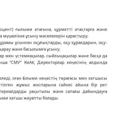
оцент) ғылыми атағына, құрметті атақтарға және
а мүшелікке ұсыну мәселелерін қарастыру;
рамы ұсынған оқулықтарды, оқу құралдарын, оқу-
қарау және басылымға ұсыну;
р мен үстемеақылар, сыйлықақылар және басқа да
нша “СМУ” КеАҚ Директорлар кеңесінің алдында
леді, оған Ғылыми кеңестің төрағасы мен хатшысы
ітілген жұмыс жоспарына сәйкес айына бір рет
материалдарды уақытылы және сапалы дайындауға
лыми хатшы жауапты болады.