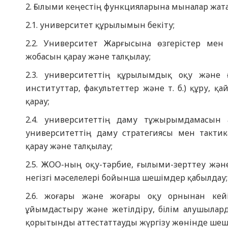
2. Ғылыми кеңестің функцияларына мыналар жат
2.1. университет құрылымын бекіту;
2.2. Университет Жарғысына өзгерістер мен
жобасын қарау және талқылау;
2.3. университеттің құрылымдық оқу және ғ
институттар, факультеттер және т. б.) құру, 
қарау;
2.4. университеттің даму тұжырымдамасын а
университеттің даму стратегиясы мен тактик
қарау және талқылау;
2.5. ЖОО-ның оқу-тәрбие, ғылыми-зерттеу ж
негізгі мәселелері бойынша шешімдер қабылдау;
2.6. жоғары және жоғары оқу орнынан кейін
ұйымдастыру және жетілдіру, білім алушылар
қорытынды аттестаттауды жүргізу жөнінде шеш