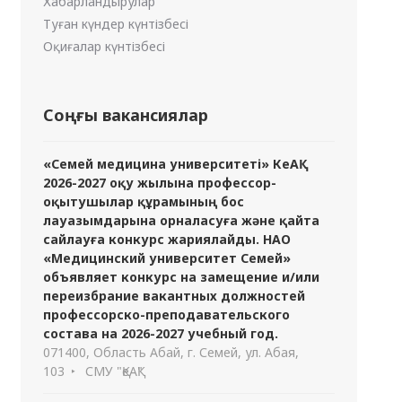
Хабарландырулар
Туған күндер күнтізбесі
Оқиғалар күнтізбесі
Соңғы вакансиялар
«Семей медицина университеті» КеАҚ
2026-2027 оқу жылына профессор-
оқытушылар құрамының бос
лауазымдарына орналасуға және қайта
сайлауға конкурс жариялайды. НАО
«Медицинский университет Семей»
объявляет конкурс на замещение и/или
переизбрание вакантных должностей
профессорско-преподавательского
состава на 2026-2027 учебный год.
071400, Область Абай, г. Семей, ул. Абая,
103
СМУ "ҚеАҚ"