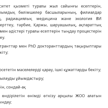
рситет қызметі туралы жыл сайынғы есептерін,
ылымдық бөлімшелер басшыларының, филиалдар
ің, радиациялық медицина және экология ҒЗИ
ерттеу, тәрбие, Қаржы, шаруашылық, ақпараттық
мен әдістері туралы есептерін тыңдау процестерін
еу.
истранттар мен PhD докторанттардың тақырыптары
іту;
ететін мәселелерді қарау, ішкі құжаттарды бекіту;
қылауды ұйымдастыру;
ін, сондай-ақ
 өндірілетін өнімді өткізу арқылы ЖОО алатын
ындау;