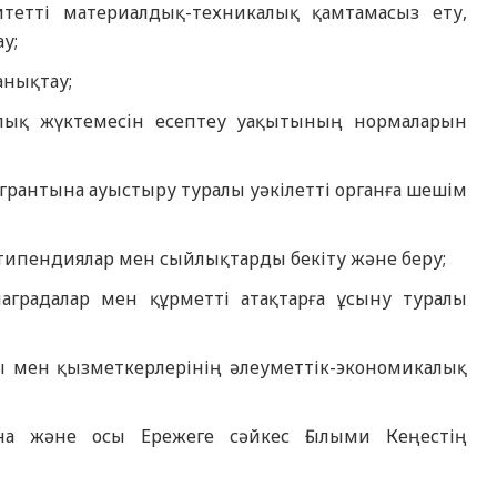
ситетті материалдық-техникалық қамтамасыз ету,
у;
анықтау;
калық жүктемесін есептеу уақытының нормаларын
 грантына ауыстыру туралы уәкілетті органға шешім
 стипендиялар мен сыйлықтарды бекіту және беру;
наградалар мен құрметті атақтарға ұсыну туралы
ры мен қызметкерлерінің әлеуметтік-экономикалық
ына және осы Ережеге сәйкес Ғылыми Кеңестің