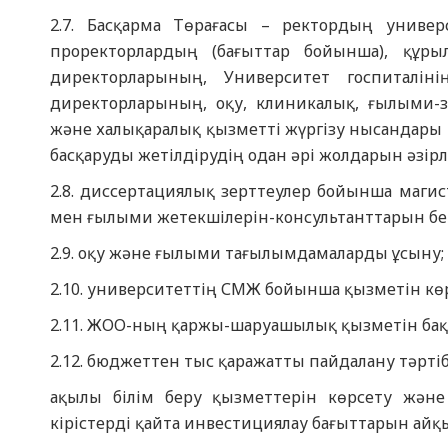
2.7. Басқарма Төрағасы – ректордың униве
проректорлардың (бағыттар бойынша), құр
директорларының, Университет госпиталін
директорларының, оқу, клиникалық, ғылыми-з
және халықаралық қызметті жүргізу нысандары 
басқаруды жетілдірудің одан әрі жолдарын әзірл
2.8. диссертациялық зерттеулер бойынша маг
мен ғылыми жетекшілерін-консультанттарын бек
2.9. оқу және ғылыми тағылымдамаларды ұсыну;
2.10. университеттің СМЖ бойынша қызметін көрс
2.11. ЖОО-ның қаржы-шаруашылық қызметін ба
2.12. бюджеттен тыс қаражатты пайдалану тәртіб
ақылы білім беру қызметтерін көрсету және
кірістерді қайта инвестициялау бағыттарын айқ