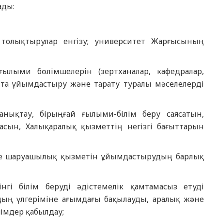
ады:
 толықтырулар енгізу; университет Жарғысының
ылыми бөлімшелерін (зертханалар, кафедралар,
қайта ұйымдастыру және тарату туралы мәселелерді
нықтау, бірыңғай ғылыми-білім беру саясатын,
асын, Халықаралық қызметтің негізгі бағыттарын
әне шаруашылық қызметін ұйымдастырудың барлық
гі білім беруді әдістемелік қамтамасыз етуді
дың үлгеріміне ағымдағы бақылауды, аралық және
імдер қабылдау;