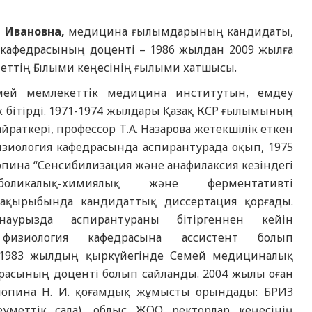
а Ивановна,
медицина ғылымдарының кандидаты,
 кафедрасының доценті – 1986 жылдан 2009 жылға
еттің Ғылыми кеңесінің ғылыми хатшысы.
ей мемлекеттік медицина институтын, емдеу
ік бітірді. 1971-1974 жылдары Қазақ КСР ғылымының
айраткері, профессор Т.А. Назарова жетекшілік еткен
изиология кафедрасында аспирантурада оқып, 1975
опина “Сенсибилизация және анафилаксия кезіндегі
боликалық-химиялық және ферментативті
тақырыбында кандидаттық диссертация қорғады.
урызда аспирантураны бітіргеннен кейін
 физиология кафедрасына ассистент болып
 1983 жылдың қыркүйегінде Семей медициналық
расының доценті болып сайланды. 2004 жылы оған
попина Н. И. қоғамдық жұмысты орындады: БРИЗ
еуметтік сала), облыс ЖОО ректорлар кеңесінің