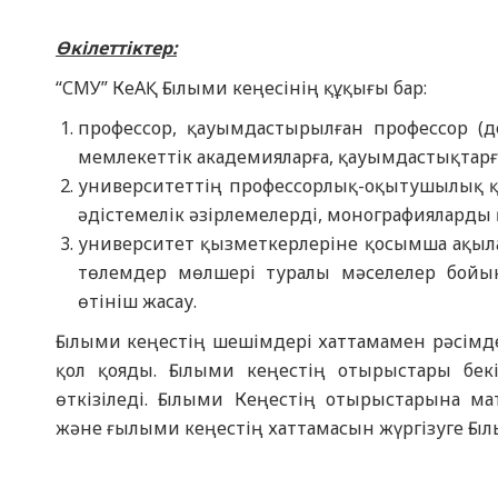
Өкілеттіктер:
“СМУ” КеАҚ Ғылыми кеңесінің құқығы бар:
профессор, қауымдастырылған профессор (д
мемлекеттік академияларға, қауымдастықтарғ
университеттің профессорлық-оқытушылық құ
әдістемелік әзірлемелерді, монографияларды 
университет қызметкерлеріне қосымша ақыла
төлемдер мөлшері туралы мәселелер бойы
өтініш жасау.
Ғылыми кеңестің шешімдері хаттамамен рәсімде
қол қояды. Ғылыми кеңестің отырыстары бек
өткізіледі. Ғылыми Кеңестің отырыстарына 
және ғылыми кеңестің хаттамасын жүргізуге Ғы