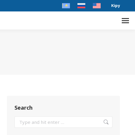
Кіру
р
Search