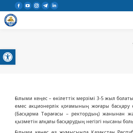
Open toolbar
Ғылыми кеңес – өкілеттік мерзімі 3-5 жыл бол
емес акционерлік қоғамының жоғары басқару
(Басқарма Төрағасы – ректордың) жанынан ж
қызметін алқалы басқарудың негізгі нысаны бол
Ғылыми кеңес өз жұмысында Қазақстан Респу