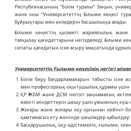
Республикасының “Білім туралы” Заңын, униве
және оны “Университеттің Ғылыми кеңесі ту
бұйрықтары мен өкімдерін басшылыққа алады.
Ғылыми кеңестің қызметі жариялылық және 
талқылау қағидаттарына негізделеді. Ғылыми ке
сипаты қағидатын іске асыру мақсатында құрыл
Университеттің Ғылыми кеңесінің негізгі міндет
Білім беру бағдарламаларын табысты іске а
мен профессорлық-оқытушылық құрамы үшін қ
ҚР ҒЖБМ және ДСМ негізгі заңнамалық актіл
өзекті міндеттерін шешу үшін ұжымның күш жі
Жоғары және жоғары оқу орнынан кейінгі б
қамтамасыз ету жөнінде шешімдер қабылдау;
Басқарушылық, оқу-әдістемелік, ғылыми, клин