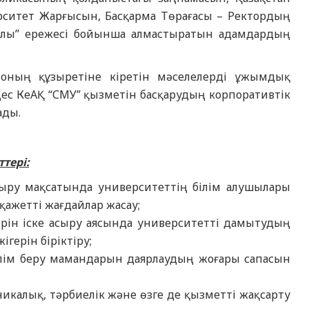
рситет Жарғысын, Басқарма Төрағасы – Ректордың
ралы” ережесі бойынша алмастыратын адамдардың
оның құзыретіне кіретін мәселелерді ұжымдық
ңес КеАҚ “СМУ” қызметін басқарудың корпоративтік
ады.
тері:
сыру мақсатында университеттің білім алушылары
ажетті жағдайлар жасау;
ерін іске асыру аясында университетті дамытудың
герін біріктіру;
ілім беру мамандарын даярлаудың жоғары сапасын
икалық, тәрбиелік және өзге де қызметті жақсарту