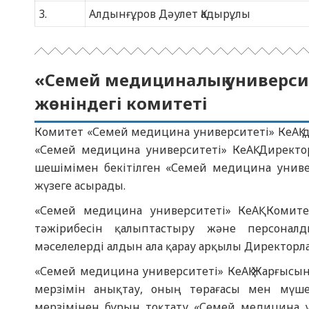
3.
Алдынғұров Дәулет Қадырұлы
«Cемей медициналық университ
жөніндегі комитеті
Комитет «Семей медицина университеті» КеАҚ д
«Семей медицина университеті» КеАҚ Директо
шешімімен бекітілген «Семей медицина универ
жүзеге асырады.
«Семей медицина университеті» КеАҚ Комите
тәжірибесін қалыптастыру және персонал
мәселелерді алдын ала қарау арқылы Директорл
«Семей медицина университеті» КеАҚ Жарғысына
мерзімін анықтау, оның төрағасы мен мүшел
мерзімінен бұрын тоқтату «Семей медицина ун