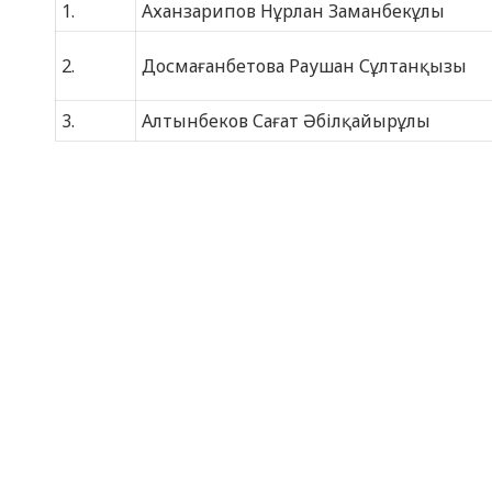
1.
Аханзарипов Нұрлан Заманбекұлы
2.
Досмағанбетова Раушан Сұлтанқызы
3.
Алтынбеков Сағат Әбілқайырұлы