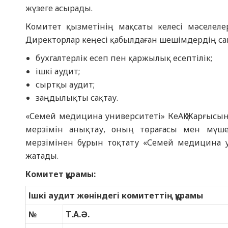
жүзеге асырады.
Комитет қызметінің мақсаты келесі мәселел
Директорлар кеңесі қабылдаған шешімдердің са
бухгалтерлік есеп пен қаржылық есептілік;
ішкі аудит;
сыртқы аудит;
заңдылықты сақтау.
«Семей медицина университеті» КеАҚ Жарғысына
мерзімін анықтау, оның төрағасы мен мүшел
мерзімінен бұрын тоқтату «Семей медицина ун
жатады.
Комитет құрамы:
Ішкі аудит жөніндегі комитеттің құрамы
№
Т.А.Ә.