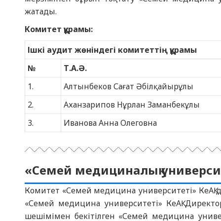
жатады.
Комитет құрамы:
Ішкі аудит жөніндегі комитеттің құрамы
№
Т.А.Ә.
1.
Алтынбеков Сағат Әбілқайырұлы
2.
Аханзарипов Нұрлан Заманбекұлы
3.
Иванова Анна Олеговна
«Cемей медициналық университ
Комитет «Семей медицина университеті» КеАҚ д
«Семей медицина университеті» КеАҚ Директо
шешімімен бекітілген «Семей медицина универ