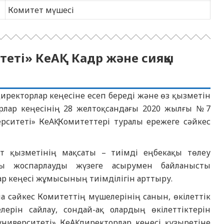
Комитет мүшесі
еті» КеАҚ Кадр және сияқы
иректорлар кеңесіне есеп береді және өз қызметін
рлар кеңесінің 28 желтоқсандағы 2020 жылғы №7
ситеті» КеАҚ Комитеттері туралы ережеге сәйкес
т қызметінің мақсаты – тиімді еңбекақы төлеу
ды жоспарлауды жүзеге асырумен байланысты
ар кеңесі жұмысының тиімділігін арттыру.
 сәйкес Комитеттің мүшелерінің санын, өкілеттік
ерін сайлау, сондай-ақ олардың өкілеттіктерін
иверситеті» КеАҚ директорлар кеңесі құзыретіне