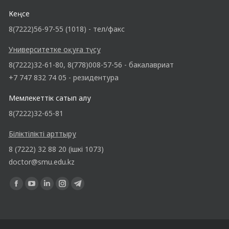
Кеңсе
8(7222)56-97-55 (1018) - тел/факс
Университетке оқуға түсу
8(7222)32-61-80, 8(778)008-57-56 - бакалавриат
+7 747 832 74 05 - резидентура
Мемлекеттік сатып алу
8(7222)32-65-81
Біліктілікті арттыру
8 (7222) 32 88 20 (ішкі 1073)
doctor@smu.edu.kz
Find us on: