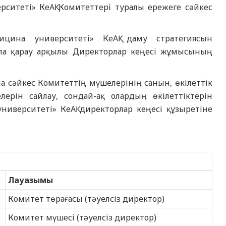
ситеті» КеАҚ Комитеттері туралы ережеге сәйкес
цина университеті» КеАҚ даму стратегиясын
ала қарау арқылы Директорлар кеңесі жұмысының
 сәйкес Комитеттің мүшелерінің санын, өкілеттік
ерін сайлау, сондай-ақ олардың өкілеттіктерін
иверситеті» КеАҚ директорлар кеңесі құзыретіне
Лауазымы
Комитет төрағасы (тәуелсіз директор)
Комитет мүшесі (тәуелсіз директор)