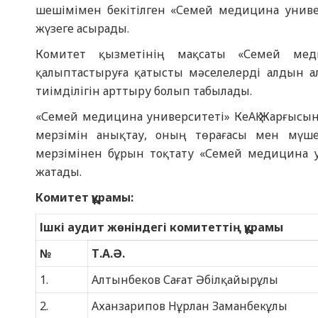
шешімімен бекітілген «Семей медицина универ
жүзеге асырады.
Комитет қызметінің мақсаты «Семей меди
қалыптастыруға қатысты мәселелерді алдын 
тиімділігін арттыру болып табылады.
«Семей медицина университеті» КеАҚ Жарғысына
мерзімін анықтау, оның төрағасы мен мүшел
мерзімінен бұрын тоқтату «Семей медицина ун
жатады.
Комитет құрамы:
Ішкі аудит жөніндегі комитеттің құрамы
№
Т.А.Ә.
1.
Алтынбеков Сағат Әбілқайырұлы
2.
Аханзарипов Нұрлан Заманбекұлы