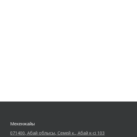
Мекенжайы
071400, Абай облысы, Семей қ., Абай к-сі 103