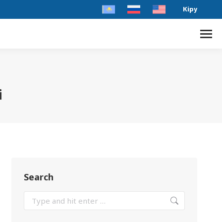
Кіру
і
Search