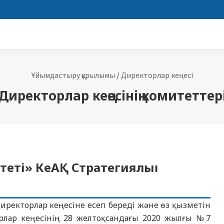
Ұйымдастыру құрылымы
/
Директорлар кеңесі
Директорлар кеңесінің комитеттер
еті» КеАҚ Стратегиялық
иректорлар кеңесіне есеп береді және өз қызметін
рлар кеңесінің 28 желтоқсандағы 2020 жылғы №7