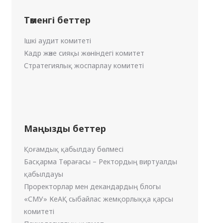
Төменгі беттер
Ішкі аудит комитеті
Кадр және сияқы жөніндегі комитет
Стратегиялық жоспарлау комитеті
Маңызды беттер
Қоғамдық қабылдау бөлмесі
Басқарма Төрағасы – Ректордың виртуалды
қабылдауы
Проректорлар мен декандардың блогы
«СМУ» КеАҚ сыбайлас жемқорлыққа қарсы
комитеті