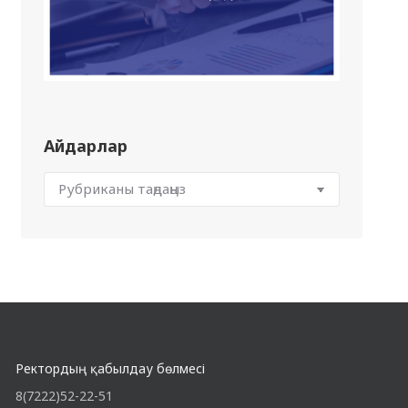
Айдарлар
Ректордың қабылдау бөлмесі
8(7222)52-22-51