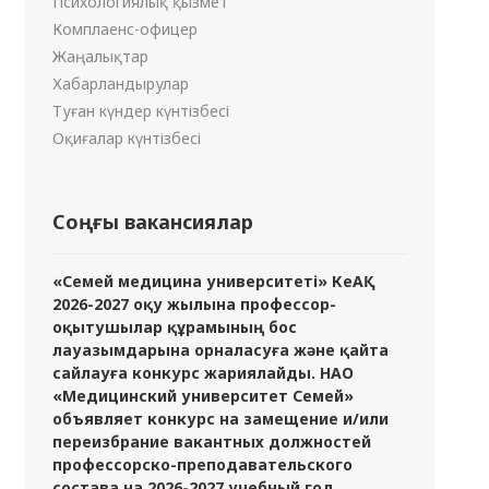
Психологиялық қызмет
Комплаенс-офицер
Жаңалықтар
Хабарландырулар
Туған күндер күнтізбесі
Оқиғалар күнтізбесі
Соңғы вакансиялар
«Семей медицина университеті» КеАҚ
2026-2027 оқу жылына профессор-
оқытушылар құрамының бос
лауазымдарына орналасуға және қайта
сайлауға конкурс жариялайды. НАО
«Медицинский университет Семей»
объявляет конкурс на замещение и/или
переизбрание вакантных должностей
профессорско-преподавательского
состава на 2026-2027 учебный год.