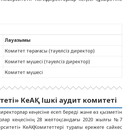
Лауазымы
Комитет төрағасы (тәуелсіз директор)
Комитет мүшесі (тәуелсіз директор)
Комитет мүшесі
еті» КеАҚ Ішкі аудит комитеті
иректорлар кеңесіне есеп береді және өз қызметін
рлар кеңесінің 28 желтоқсандағы 2020 жылғы №7
ситеті» КеАҚ Комитеттері туралы ережеге сәйкес