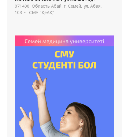
071400, Область Абай, г. Семей, ул. Абая,
103
СМУ "ҚеАҚ"