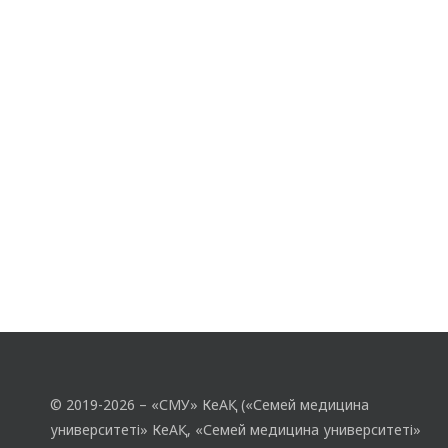
© 2019-2026 – «СМУ» КеАҚ («Семей медицина
университеті» КеАҚ, «Семей медицина университеті»