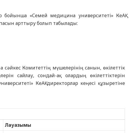
ер бойынша «Семей медицина университеті» КеАҚ
пасын арттыру болып табылады:
 сәйкес Комитеттің мүшелерінің санын, өкілеттік
ерін сайлау, сондай-ақ олардың өкілеттіктерін
иверситеті» КеАҚ директорлар кеңесі құзыретіне
Лауазымы