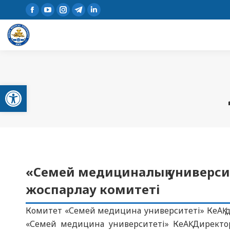
Open toolbar
«Cемей медициналық университ
жоспарлау комитеті
Комитет «Семей медицина университеті» КеАҚ д
«Семей медицина университеті» КеАҚ Директо